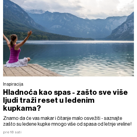
Inspiracija
Hladnoća kao spas - zašto sve više
ljudi traži reset u ledenim
kupkama?
Znamo da će vas makar i čitanje malo osvežiti - saznajte
zašto su ledene kupke mnogo više od spasa od letnje vreline!
pre 18 sati