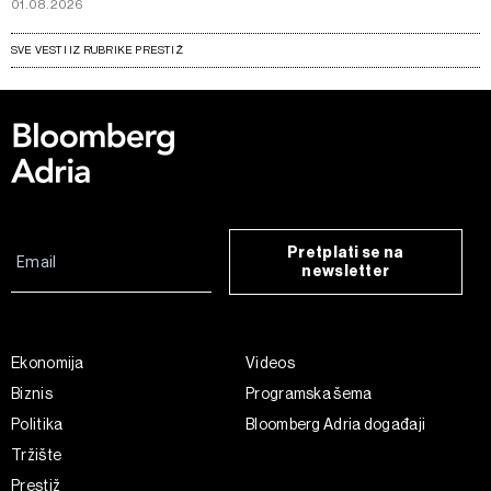
01.08.2026
SVE VESTI IZ RUBRIKE PRESTIŽ
Pretplati se na
newsletter
Ekonomija
Videos
Biznis
Programska šema
Politika
Bloomberg Adria događaji
Tržište
Prestiž