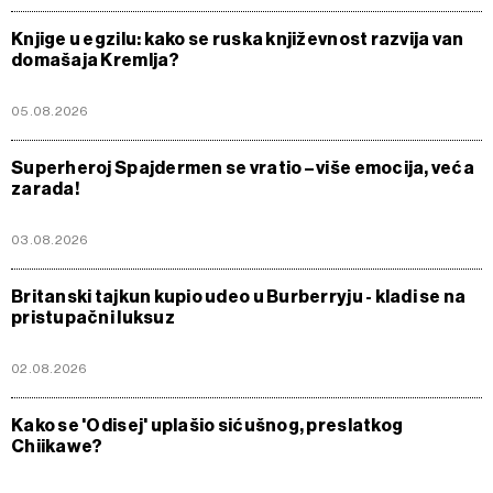
Knjige u egzilu: kako se ruska književnost razvija van
domašaja Kremlja?
05.08.2026
Superheroj Spajdermen se vratio – više emocija, veća
zarada!
03.08.2026
Britanski tajkun kupio udeo u Burberryju - kladi se na
pristupačni luksuz
02.08.2026
Kako se 'Odisej' uplašio sićušnog, preslatkog
Chiikawe?