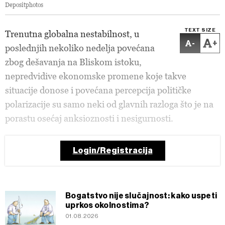
Depositphotos
TEXT SIZE
Trenutna globalna nestabilnost, u
-
+
poslednjih nekoliko nedelja povećana
zbog dešavanja na Bliskom istoku,
nepredvidive ekonomske promene koje takve
situacije donose i povećana percepcija političke
polarizacije su samo neki od glavnih razloga što je na
porastu osećaj anksioznosti i nesigurnosti.
Login/Registracija
Bogatstvo nije slučajnost: kako uspeti
uprkos okolnostima?
01.08.2026