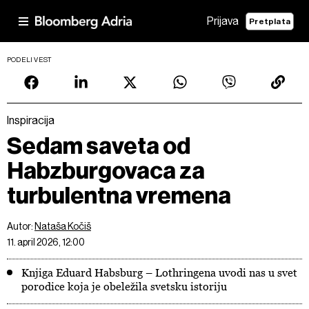
Prijava
Pretplata
PODELI VEST
Inspiracija
Sedam saveta od
Habzburgovaca za
turbulentna vremena
Autor:
Nataša Kočiš
11. april 2026, 12:00
Knjiga Eduard Habsburg – Lothringena uvodi nas u svet
porodice koja je obeležila svetsku istoriju