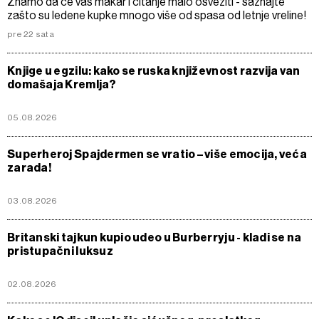
Znamo da će vas makar i čitanje malo osvežiti - saznajte
zašto su ledene kupke mnogo više od spasa od letnje vreline!
pre 22 sata
Knjige u egzilu: kako se ruska književnost razvija van
domašaja Kremlja?
05.08.2026
Superheroj Spajdermen se vratio – više emocija, veća
zarada!
03.08.2026
Britanski tajkun kupio udeo u Burberryju - kladi se na
pristupačni luksuz
02.08.2026