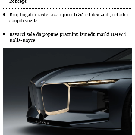
koncept
Broj bogatih raste, a sa njim i tržište luksuznih, retkih i
skupih vozila
Bavarci žele da popune prazninu između marki BMW i
Rolls-Royce