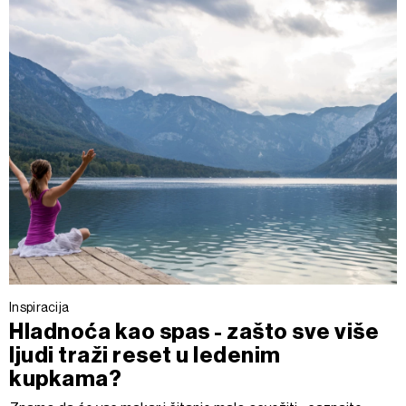
Inspiracija
Hladnoća kao spas - zašto sve više
ljudi traži reset u ledenim
kupkama?