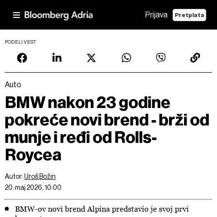
Prijava
Pretplata
PODELI VEST
Auto
BMW nakon 23 godine
pokreće novi brend - brži od
munje i ređi od Rolls-
Roycea
Autor:
Uroš Božin
20. maj 2026, 10:00
BMW-ov novi brend Alpina predstavio je svoj prvi