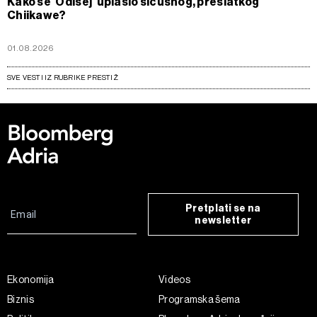
Kako se 'Odisej' uplašio sićušnog, preslatkog
Chiikawe?
01.08.2026
SVE VESTI IZ RUBRIKE PRESTIŽ
Pretplati se na
newsletter
Ekonomija
Videos
Biznis
Programska šema