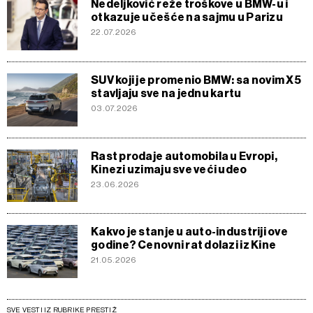
Nedeljković reže troškove u BMW-u i
otkazuje učešće na sajmu u Parizu
22.07.2026
SUV koji je promenio BMW: sa novim X5
stavljaju sve na jednu kartu
03.07.2026
Rast prodaje automobila u Evropi,
Kinezi uzimaju sve veći udeo
23.06.2026
Kakvo je stanje u auto-industriji ove
godine? Cenovni rat dolazi iz Kine
21.05.2026
SVE VESTI IZ RUBRIKE PRESTIŽ