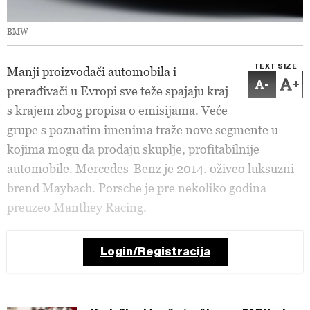
BMW
TEXT SIZE
Manji proizvođači automobila i
-
+
prerađivači u Evropi sve teže spajaju kraj
s krajem zbog propisa o emisijama. Veće
grupe s poznatim imenima traže nove segmente u
kojima mogu da prodaju skuplje, profitabilnije
automobile. Mercedes-Benz je 2014. oživeo luksuzni
brend Maybach. Porsche je pre nekoliko godina
preuzeo Manthey Racing.
Login/Registracija