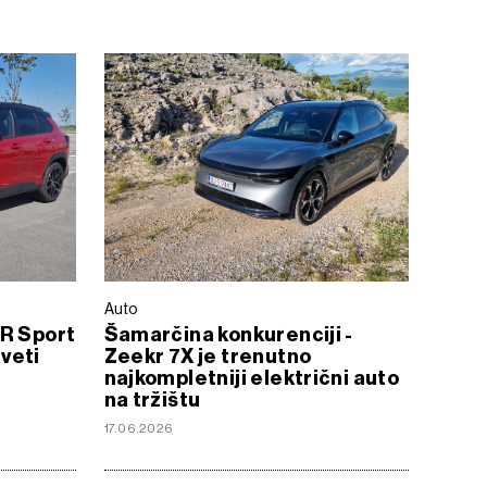
Auto
GR Sport
Šamarčina konkurenciji -
iveti
Zeekr 7X je trenutno
najkompletniji električni auto
na tržištu
17.06.2026