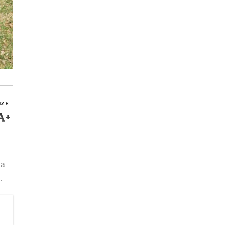
IZE
+
ma –
.