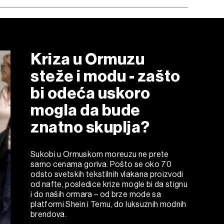
Kriza u Ormuzu
steže i modu - zašto
bi odeća uskoro
mogla da bude
znatno skuplja?
Sukobi u Ormuskom moreuzu ne prete
samo cenama goriva. Pošto se oko 70
odsto svetskih tekstilnih vlakana proizvodi
od nafte, posledice krize mogle bi da stignu
i do naših ormara – od brze mode sa
platformi Shein i Temu, do luksuznih modnih
brendova.