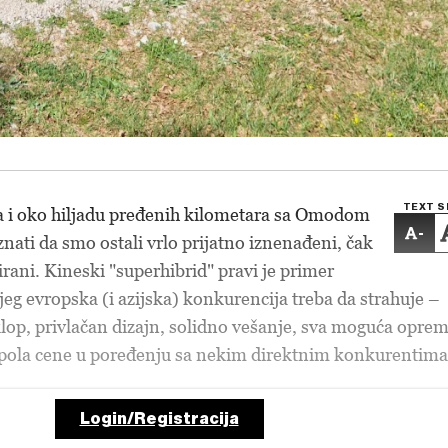
TEXT S
 i oko hiljadu pređenih kilometara sa Omodom
-
ati da smo ostali vrlo prijatno iznenađeni, čak
rani. Kineski "superhibrid" pravi je primer
eg evropska (i azijska) konkurencija treba da strahuje –
lop, privlačan dizajn, solidno vešanje, sva moguća opre
 upola cene u poređenju sa nekim direktnim konkurentima
Login/Registracija