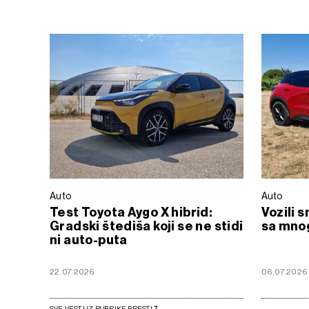
Auto
Auto
Test Toyota Aygo X hibrid:
Vozili 
Gradski štediša koji se ne stidi
sa mno
ni auto-puta
22.07.2026
06.07.2026
SVE VESTI IZ RUBRIKE PRESTIŽ