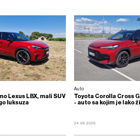
Auto
smo Lexus LBX, mali SUV
Toyota Corolla Cross 
go luksuza
- auto sa kojim je lako ž
24.06.2026