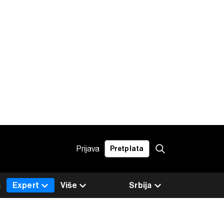
Prijava
Pretplata
a
Expert
Više
Srbija