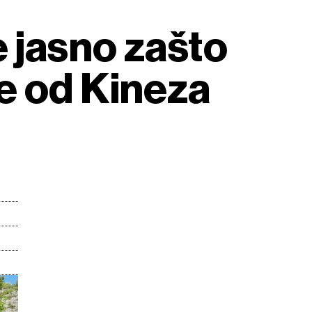
 jasno zašto
e od Kineza