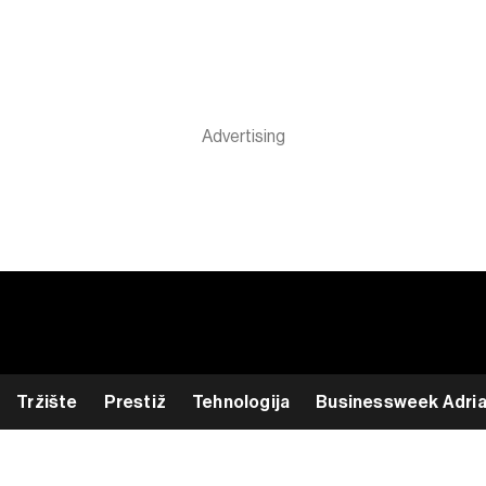
Tržište
Prestiž
Tehnologija
Businessweek Adri