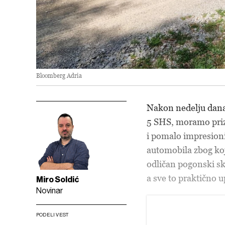
Bloomberg Adria
Nakon nedelju dana
5 SHS, moramo prizn
i pomalo impresioni
automobila zbog koj
odličan pogonski sk
a sve to praktično
Miro Soldić
Novinar
PODELI VEST