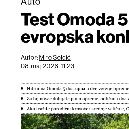
Auto
Test Omoda 5 
evropska konk
Autor:
Miro Soldić
08. maj 2026, 11:23
Hibridna Omoda 5 dostupna u dve verzije opreme 
Za taj novac dobijate puno opreme, odličan i dost
Ako tražite porodični krosover srednje veličine, O