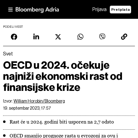
Prijava
Pretplata
PODELI VEST
Svet
OECD u 2024. očekuje
najniži ekonomski rast od
finansijske krize
Izvor:
William Horobin/Bloomberg
19. septembar 2023, 17:57
Rast će u 2024. godini biti usporen na 2,7 odsto
OECD smanjio prognoze rasta u evrozoni za ovu i