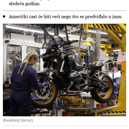
sledeću godinu
Američki rast će biti veći nego što se predviđalo u junu
Bloomberg Mercury