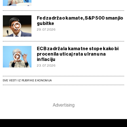
Fed zadržao kamate, S&P 500 smanjio
gubitke
29.07.2026
ECB zadržala kamatne stope kako bi
procenila uticaj rata u Iranu na
inflaciju
23.07.2026
SVE VESTI IZ RUBRIKE EKONOMIJA