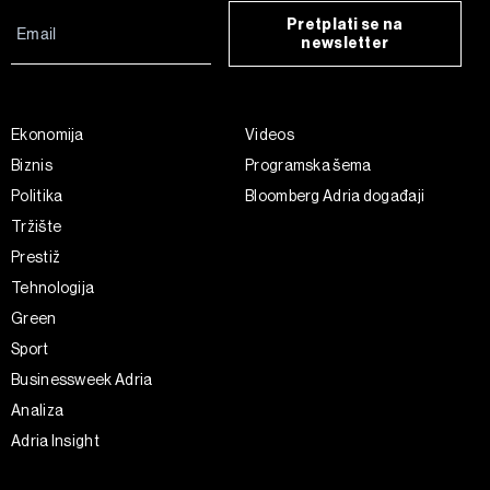
Pretplati se na
newsletter
Ekonomija
Videos
Biznis
Programska šema
Politika
Bloomberg Adria događaji
Tržište
Prestiž
Tehnologija
Green
Sport
Businessweek Adria
Analiza
Adria Insight