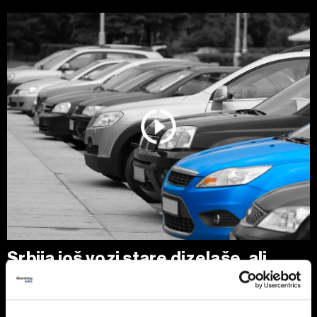
Srbija još vozi stare dizelaše, ali
tržište se menja zbog pravila EU
Polovni automobili stari 10 do 15 godina i dalje su
najtraženiji izbor kupaca u Srbiji, uz dominaciju dizelaša.