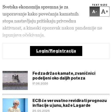
TEXT SIZE
Svetska ekonomija spremna je za
-
+
usporavanje kako povećanja kamatnih
stopa nastavljaju pritiskaju privrednu
aktivnost, a kineski oporavak nakon pandemije ne
ispunjava očekivanja.
Login/Registracija
Fed zadržao kamate, zvaničnici
podeljeni oko daljih poteza
17.06.2026
ECB će verovatno revidirati prognozu
inflacije u junu, kaže Lagarde
25.05.2026