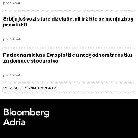
pre 16 sati
Srbija još vozi stare dizelaše, ali tržište se menja zbog
pravila EU
pre 18 sati
Pad cena mleka u Evropi stiže u nezgodnom trenutku
za domaće stočarstvo
pre 19 sati
SVE VESTI IZ RUBRIKE EKONOMIJA