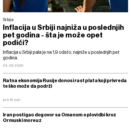
Srbija
Inflacija u Srbiji najniža u poslednjih
pet godina - šta je može opet
podići?
Inflacija u Srbiji pala je na 1,9 odsto, najniže u poslednjih pet
godina.
05.08.2026
Ratna ekonomija Rusije donosi rast plata koji privreda
teško može da podrži
pre 16 sati
Iran postigao dogovor sa Omanom o plovidbi kroz
Ormuski moreuz