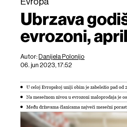
Evropa
Ubrzava godiš
evrozoni, apr
Autor:
Danijela Polonijo
06. jun 2023, 17:52
U celoj Evropskoj uniji obim je zabeležio pad od 
Na mesečnom nivou u evrozoni maloprodaja je o
Među državama članicama najveći mesečni porast