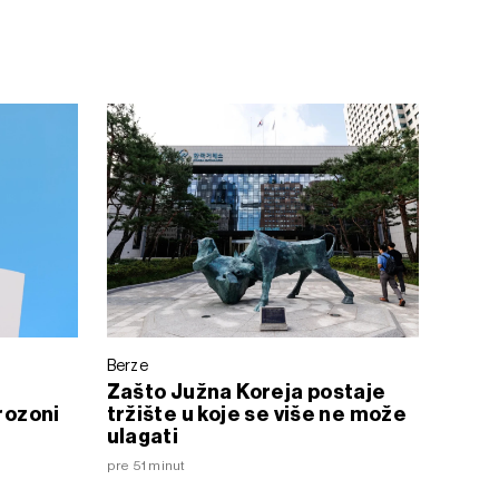
Berze
Zašto Južna Koreja postaje
vrozoni
tržište u koje se više ne može
ulagati
pre 51 minut