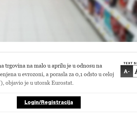
TEXT S
a trgovina na malo u aprilu je u odnosu na
-
njena u evrozoni, a porasla za 0,1 odsto u celoj
, objavio je u utorak Eurostat.
Login/Registracija