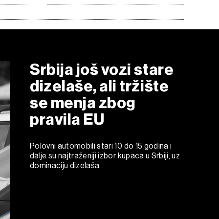
Srbija još vozi stare
dizelaše, ali tržište
se menja zbog
pravila EU
Polovni automobili stari 10 do 15 godina i
dalje su najtraženiji izbor kupaca u Srbiji, uz
dominaciju dizelaša.