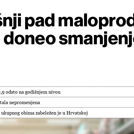
nji pad maloprod
il doneo smanjenj
2,9 odsto na godišnjem nivou
stala nepromenjena
 ukupnog obima zabeležen je u Hrvatskoj