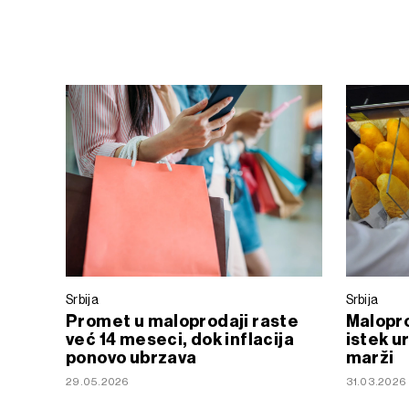
Srbija
Srbija
Promet u maloprodaji raste
Malopro
već 14 meseci, dok inflacija
istek u
ponovo ubrzava
marži
29.05.2026
31.03.2026