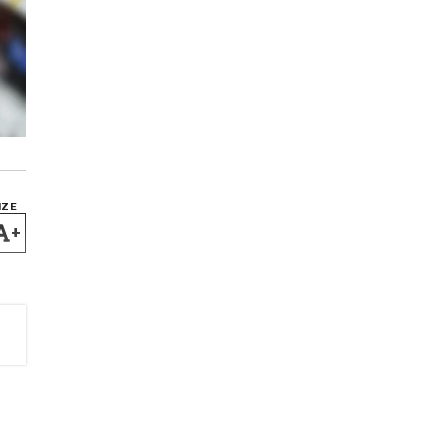
IZE
+