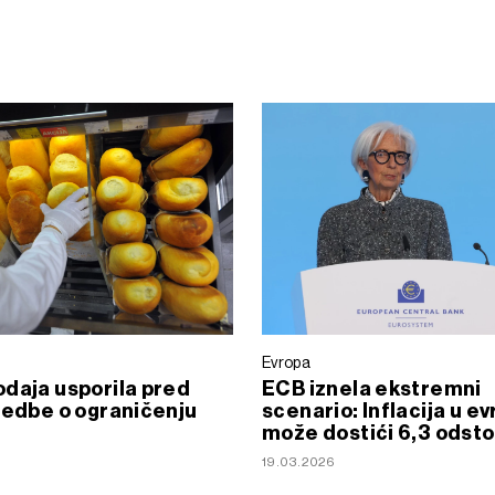
Evropa
daja usporila pred
ECB iznela ekstremni
redbe o ograničenju
scenario: Inflacija u e
može dostići 6,3 odsto
19.03.2026