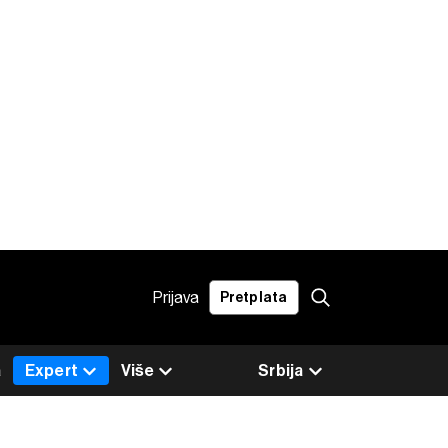
Prijava
Pretplata
a
Expert
Više
Srbija