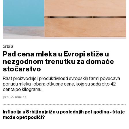
Srbija
Pad cena mleka u Evropi stiže u
nezgodnom trenutku za domaće
stočarstvo
Rast proizvodnje i produktivnosti evropskih farmi povećava
ponudu mleka i obara otkupne cene, koje su sada oko 42
centa po kilogramu.
pre 55 minuta
Inflacija u Srbiji najniža u poslednjih pet godina - šta je
može opet podići?