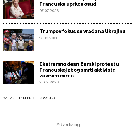
Francuske uprkos osudi
07.07.2026
Trumpov fokus se vraća na Ukrajinu
17.06.2026
Ekstremno desničarski protest u
Francuskoj zbog smrti aktiviste
završen mirno
21.02.2026
SVE VESTI IZ RUBRIKE EKONOMIJA