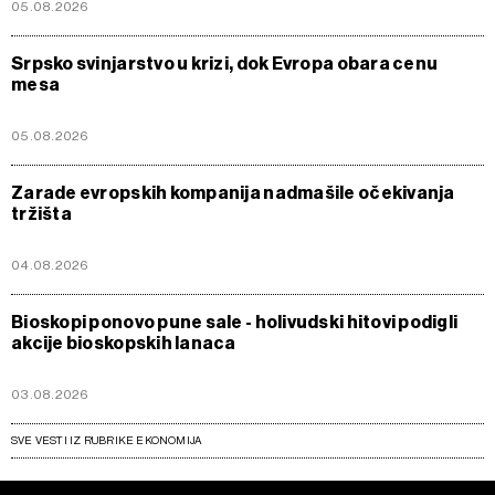
05.08.2026
Srpsko svinjarstvo u krizi, dok Evropa obara cenu
mesa
05.08.2026
Zarade evropskih kompanija nadmašile očekivanja
tržišta
04.08.2026
Bioskopi ponovo pune sale - holivudski hitovi podigli
akcije bioskopskih lanaca
03.08.2026
SVE VESTI IZ RUBRIKE EKONOMIJA