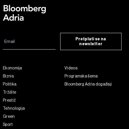
Pretplati se na
newsletter
Ekonomija
Videos
Biznis
Programska šema
Politika
Bloomberg Adria događaji
Tržište
Prestiž
Tehnologija
Green
Sport