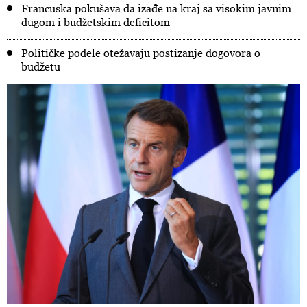
Francuska pokušava da izađe na kraj sa visokim javnim
dugom i budžetskim deficitom
Političke podele otežavaju postizanje dogovora o
budžetu