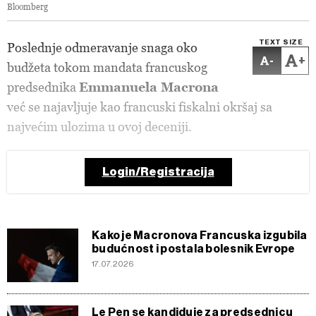
Bloomberg
TEXT SIZE
Poslednje odmeravanje snaga oko
-
+
budžeta tokom mandata francuskog
predsednika
Emmanuela Macrona
već se najavljuje kao francuski fiskalni okršaj sa
najvećim ulozima u ovoj deceniji.
Login/Registracija
Kako je Macronova Francuska izgubila
budućnost i postala bolesnik Evrope
17.07.2026
Le Pen se kandiduje za predsednicu