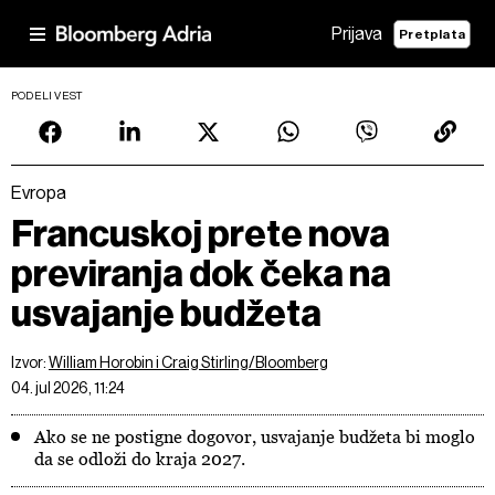
Prijava
Pretplata
PODELI VEST
Evropa
Francuskoj prete nova
previranja dok čeka na
usvajanje budžeta
Izvor:
William Horobin i Craig Stirling/Bloomberg
04. jul 2026, 11:24
Ako se ne postigne dogovor, usvajanje budžeta bi moglo
da se odloži do kraja 2027.