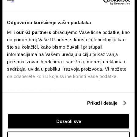
Zvaničnici Federalnih rezervi (Fed) ostavili su kamatne
stope nepromenjenim, ali neujednačeno glasanje pokazalo
je da pojedini kreatori monetarne politike sve više smatraju
da je potrebno dodatno povećati stope kako bi se
Odgovorno korišćenje vaših podataka
obuzdala ponovna pojava inflacije.
Mi i
our 61 partners
obrađujemo Vaše lične podatke, kao
na primer broj Vaše IP-adrese, koristeći tehnologiju kao
što su kolačići, kako bismo čuvali i pristupali
informacijama na Vašem uređaju u cilju prikazivanja
personalizovanih reklama i sadržaja, merenja reklama i
sadržaja, uvida u publiku i razvoja proizvoda. Vi možete
da odaberete ko i u koje svrhe koristi Vaše podatke.
Afrička kuga svinja pojačava
Programeri u Srbiji zarađuju
Ako dozvolite, takođe bismo želeli da:
pritisak na tržište mesa i uvoz u
četiri puta više od ugostitelja
Srbiji
Prikupimo podatke o vašoj geografskoj lokaciji
Prikaži detalje
koji imaju tačnost od nekoliko metara
Identifikujte svoj uređaj tako što ćete ga aktivno
Dozvoli sve
skenirati na određene karakteristike (posebno
označavanje)