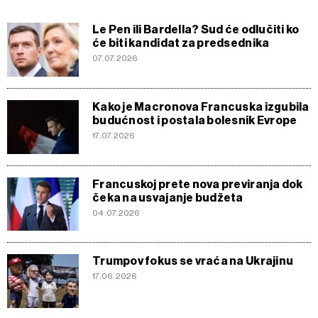
Le Pen ili Bardella? Sud će odlučiti ko
će biti kandidat za predsednika
07.07.2026
Kako je Macronova Francuska izgubila
budućnost i postala bolesnik Evrope
17.07.2026
Francuskoj prete nova previranja dok
čeka na usvajanje budžeta
04.07.2026
Trumpov fokus se vraća na Ukrajinu
17.06.2026