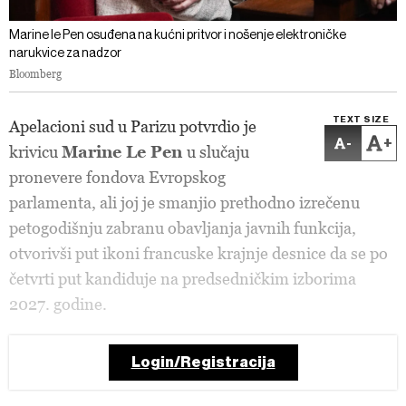
Marine le Pen osuđena na kućni pritvor i nošenje elektroničke
narukvice za nadzor
Bloomberg
TEXT SIZE
Apelacioni sud u Parizu potvrdio je
-
+
krivicu
Marine Le Pen
u slučaju
pronevere fondova Evropskog
parlamenta, ali joj je smanjio prethodno izrečenu
petogodišnju zabranu obavljanja javnih funkcija,
otvorivši put ikoni francuske krajnje desnice da se po
četvrti put kandiduje na predsedničkim izborima
2027. godine.
Login/Registracija