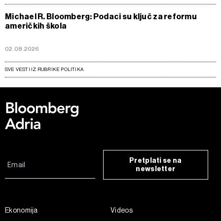
Michael R. Bloomberg: Podaci su ključ za reformu
američkih škola
02.08.2026
SVE VESTI IZ RUBRIKE POLITIKA
Pretplati se na
newsletter
Ekonomija
Videos