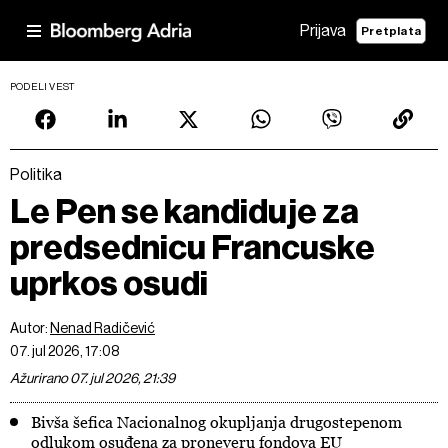
Prijava
Pretplata
PODELI VEST
Politika
Le Pen se kandiduje za
predsednicu Francuske
uprkos osudi
Autor:
Nenad Radičević
07. jul 2026, 17:08
Ažurirano 07. jul 2026, 21:39
Bivša šefica Nacionalnog okupljanja drugostepenom
odlukom osuđena za proneveru fondova EU