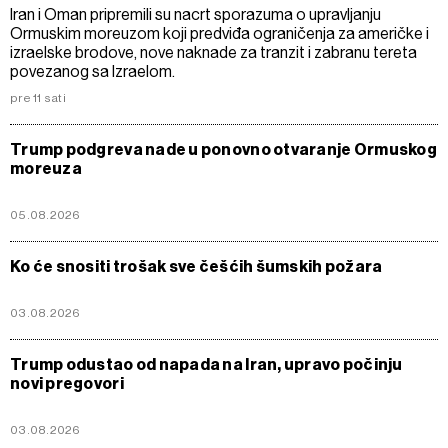
Iran i Oman pripremili su nacrt sporazuma o upravljanju
Ormuskim moreuzom koji predviđa ograničenja za američke i
izraelske brodove, nove naknade za tranzit i zabranu tereta
povezanog sa Izraelom.
pre 11 sati
Trump podgreva nade u ponovno otvaranje Ormuskog
moreuza
05.08.2026
Ko će snositi trošak sve češćih šumskih požara
03.08.2026
Trump odustao od napada na Iran, upravo počinju
novi pregovori
03.08.2026