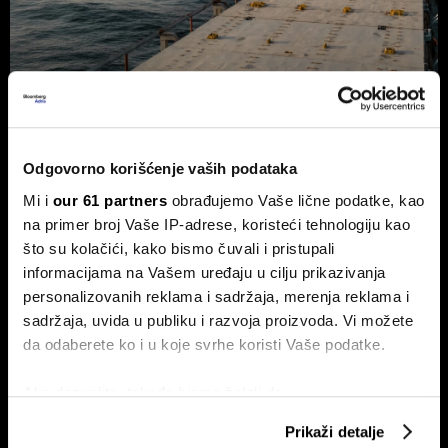
Trump odustao od naknade od 20
odsto za saobraćaj kroz Ormuski
moreuz
Odgovorno korišćenje vaših podataka
Predsednik SAD Donald Trump odustao je od plana da
Mi i
our 61 partners
obrađujemo Vaše lične podatke, kao
uvede naknadu od 20 odsto na teret koji prolazi kroz
na primer broj Vaše IP-adrese, koristeći tehnologiju kao
Ormuski moreuz, nakon što su saveznici Vašingtona iz
zemalja Persijskog zaliva zatražili da odustane od toga.
što su kolačići, kako bismo čuvali i pristupali
informacijama na Vašem uređaju u cilju prikazivanja
personalizovanih reklama i sadržaja, merenja reklama i
sadržaja, uvida u publiku i razvoja proizvoda. Vi možete
da odaberete ko i u koje svrhe koristi Vaše podatke.
Ako dozvolite, takođe bismo želeli da:
Prikupimo podatke o vašoj geografskoj lokaciji
Prikaži detalje
koji imaju tačnost od nekoliko metara