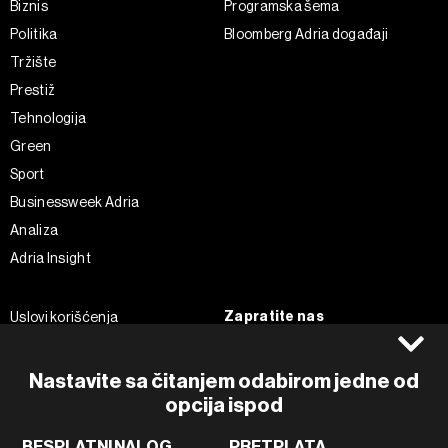
Biznis
Programska šema
Politika
Bloomberg Adria događaji
Tržište
Prestiž
Tehnologija
Green
Sport
Businessweek Adria
Analiza
Adria Insight
Zapratite nas
Uslovi korišćenja
Politika Privatnosti
Facebook
Impressum
Instagram
Nastavite sa čitanjem odabirom jedne od
Politika kolačića
opcija ispod
Twitter
Marketing
Linkedin
BESPLATNI NALOG
PRETPLATA