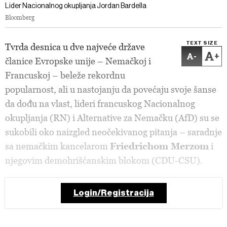
Lider Nacionalnog okupljanja Jordan Bardella
Bloomberg
TEXT SIZE
Tvrda desnica u dve najveće države
-
+
članice Evropske unije – Nemačkoj i
Francuskoj – beleže rekordnu
popularnost, ali u nastojanju da povećaju svoje šanse
da dođu na vlast, lideri francuskog Nacionalnog
okupljanja (RN) i Alternative za Nemačku (AfD) su se
sukobili oko naizgled neočekivanog pitanja – saradnje
sa nemačkim kancelarom
Friedrichom Merzom
i
njegovim demohrišćanskim blokom (CDU-CSU).
Login/Registracija