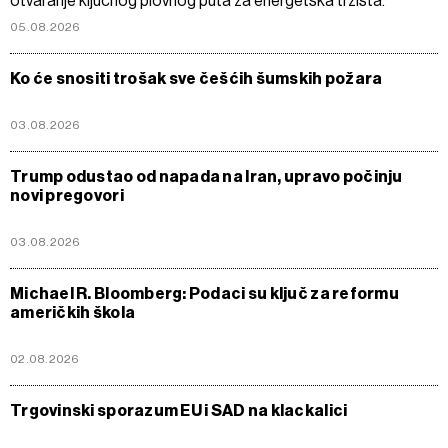
otvaranje ključnog plovnog puta za energetska tržišta.
05.08.2026
Ko će snositi trošak sve češćih šumskih požara
03.08.2026
Trump odustao od napada na Iran, upravo počinju
novi pregovori
03.08.2026
Michael R. Bloomberg: Podaci su ključ za reformu
američkih škola
02.08.2026
Trgovinski sporazum EU i SAD na klackalici