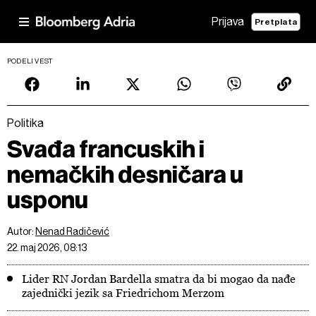
Prijava
Pretplata
PODELI VEST
Politika
Svađa francuskih i
nemačkih desničara u
usponu
Autor:
Nenad Radičević
22. maj 2026, 08:13
Lider RN Jordan Bardella smatra da bi mogao da nađe
zajednički jezik sa Friedrichom Merzom