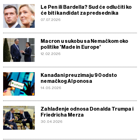
Le Pen ili Bardella? Sud će odlučiti ko
će biti kandidat za predsednika
07.07.2026
Macron u sukobu sa Nemačkom oko
politike 'Made in Europe'
12.02.2026
Kanađani preuzimaju 90 odsto
nemačkog AI ponosa
14.05.2026
Zahlađenje odnosa Donalda Trumpa i
Friedricha Merza
30.04.2026