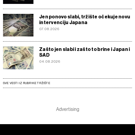
Jen ponovo slabi, tržište očekuje novu
intervenciju Japana
07.08.2026
Zašto jen slabi i zašto to brine i Japan i
SAD
04.08.2026
SVE VESTI IZ RUBRIKE TRŽIŠTE