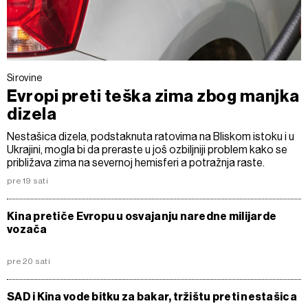
Sirovine
Evropi preti teška zima zbog manjka
dizela
Nestašica dizela, podstaknuta ratovima na Bliskom istoku i u
Ukrajini, mogla bi da preraste u još ozbiljniji problem kako se
približava zima na severnoj hemisferi a potražnja raste.
pre 19 sati
Kina pretiče Evropu u osvajanju naredne milijarde
vozača
pre 20 sati
SAD i Kina vode bitku za bakar, tržištu preti nestašica