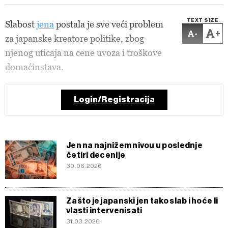
TEXT SIZE
Slabost
jena
postala je sve veći problem
-
+
za japanske kreatore politike, zbog
njenog uticaja na cene uvoza i troškove
domaćinstava.
Login/Registracija
Jen na najnižem nivou u poslednje
četiri decenije
30.06.2026
Zašto je japanski jen tako slab i hoće li
vlasti intervenisati
31.03.2026