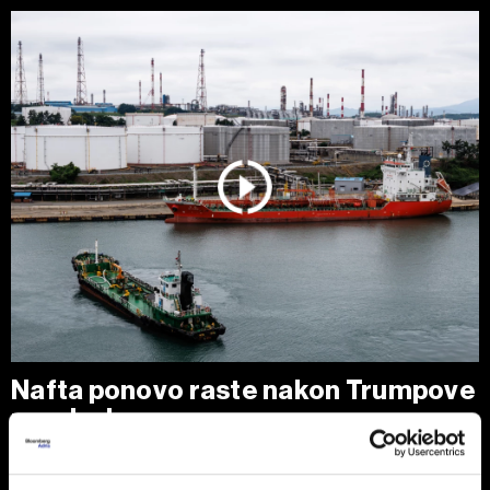
Nafta ponovo raste nakon Trumpove
poruke Iranu
Cene nafte porasle su nakon najvećeg dnevnog pada u
poslednjih nedelju dana, pošto je predsednik SAD Donald
Trump izjavio da je Teheranu ponudio 'poslednju priliku' za