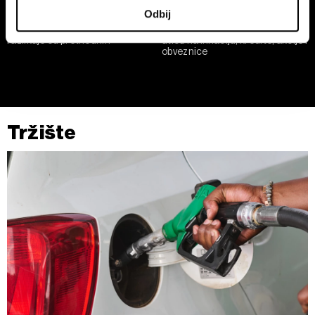
U svakom trenutku možete da promenite ili povučete
Odbij
saglasnost u Deklaraciji o kolačićima.
Po čemu se tekući pad bitcoina
Kamatne stope Feda i ECB: kako
razlikuje od prethodnih
utiču na inflaciju, kredite, akcije i
obveznice
Zajednički rukovaoci su HD-WIN ARENA SPORT d.o.o. i
Partneri
. Više o podacima koje obrađujemo kao i o
vašim pravima pročitajte u našoj
Politici privatnosti
, a o
kolačićima i drugim sličnim tehnologijama u
Politici
kolačića
.
Tržište
Kolačiće u bilo kojem trenutku možete ponovno ažurirati
klikom na „Prikaži detalje“. Pristanak možete u bilo kojem
trenutku opozvati bez negativnih posledica.