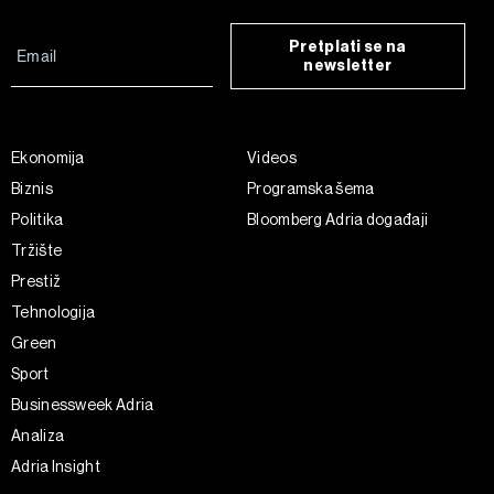
Pretplati se na
newsletter
Ekonomija
Videos
Biznis
Programska šema
Politika
Bloomberg Adria događaji
Tržište
Prestiž
Tehnologija
Green
Sport
Businessweek Adria
Analiza
Adria Insight