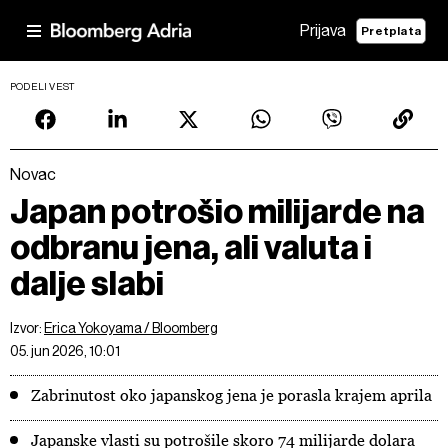
Prijava
Pretplata
PODELI VEST
Novac
Japan potrošio milijarde na
odbranu jena, ali valuta i
dalje slabi
Izvor:
Erica Yokoyama / Bloomberg
05. jun 2026, 10:01
Zabrinutost oko japanskog jena je porasla krajem aprila
Japanske vlasti su potrošile skoro 74 milijarde dolara