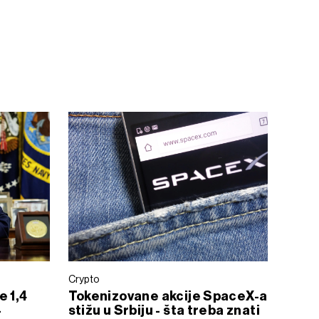
Crypto
e 1,4
Tokenizovane akcije SpaceX-a
-
stižu u Srbiju - šta treba znati