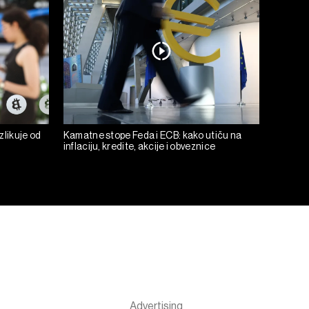
zlikuje od
Kamatne stope Feda i ECB: kako utiču na
inflaciju, kredite, akcije i obveznice
n