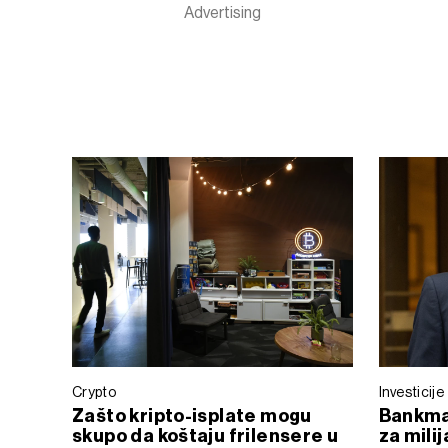
Crypto
Investicije
Zašto kripto-isplate mogu
Bankman
skupo da koštaju frilensere u
za milij