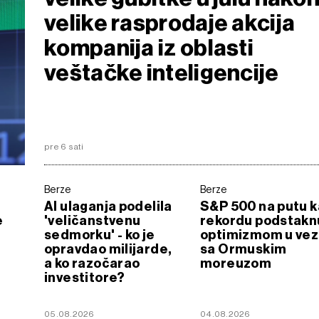
velike rasprodaje akcija
kompanija iz oblasti
veštačke inteligencije
pre 6 sati
Berze
Berze
AI ulaganja podelila
S&P 500 na putu k
e
'veličanstvenu
rekordu podstakn
sedmorku' - ko je
optimizmom u vez
opravdao milijarde,
sa Ormuskim
a ko razočarao
moreuzom
investitore?
05.08.2026
04.08.2026