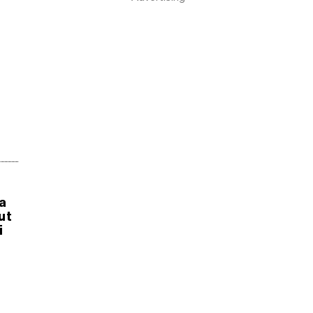
a
ut
i