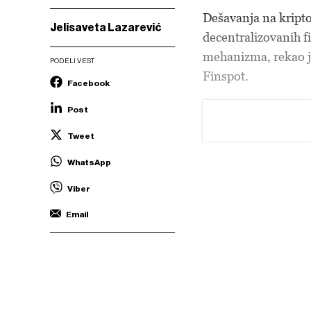
Dešavanja na kripto
Jelisaveta Lazarević
decentralizovanih fi
mehanizma, rekao 
PODELI VEST
Finspot.
Facebook
Post
Tweet
WhatsApp
Viber
Email