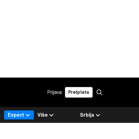
Prijava
Pretplata
a
Expert
Više
Srbija