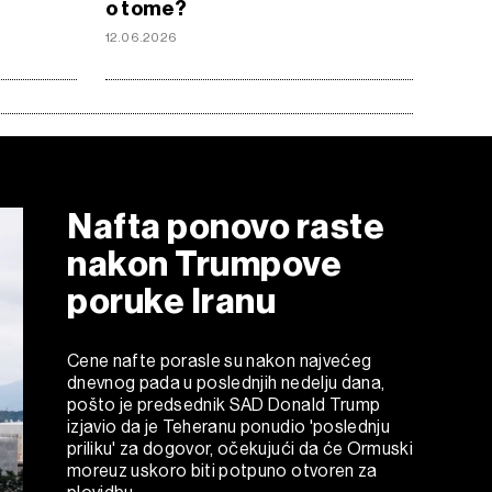
o tome?
12.06.2026
Nafta ponovo raste
nakon Trumpove
poruke Iranu
Cene nafte porasle su nakon najvećeg
dnevnog pada u poslednjih nedelju dana,
pošto je predsednik SAD Donald Trump
izjavio da je Teheranu ponudio 'poslednju
priliku' za dogovor, očekujući da će Ormuski
moreuz uskoro biti potpuno otvoren za