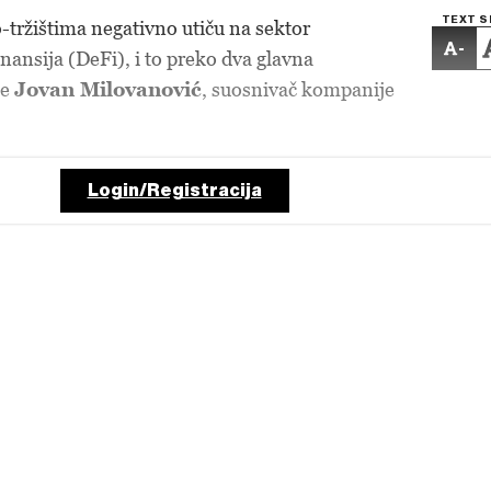
TEXT S
-tržištima negativno utiču na sektor
-
nansija (DeFi), i to preko dva glavna
je
Jovan Milovanović
, suosnivač kompanije
Login/Registracija