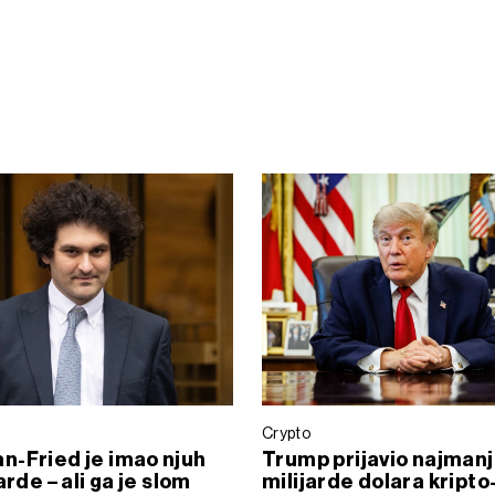
Crypto
-Fried je imao njuh
Trump prijavio najmanj
arde – ali ga je slom
milijarde dolara kripto