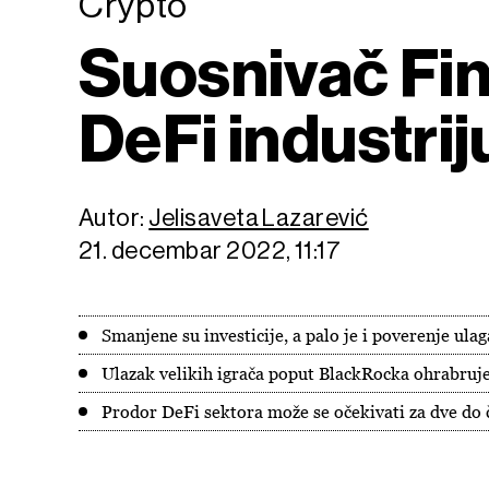
Crypto
Suosnivač Fin
DeFi industrij
Autor:
Jelisaveta Lazarević
21. decembar 2022, 11:17
Smanjene su investicije, a palo je i poverenje ula
Ulazak velikih igrača poput BlackRocka ohrabruj
Prodor DeFi sektora može se očekivati za dve do 