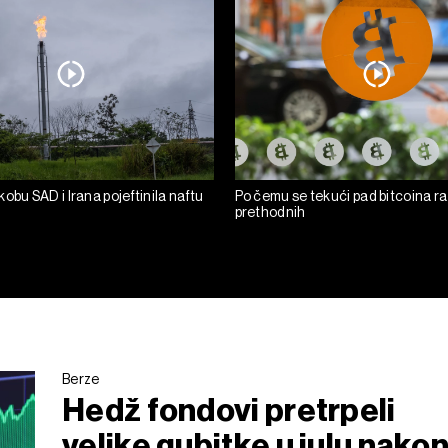
obu SAD i Irana pojeftinila naftu
Po čemu se tekući pad bitcoina ra
prethodnih
Berze
Hedž fondovi pretrpeli
velike gubitke u julu nako