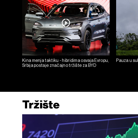
Kina menja taktiku - hibridima osvaja Evropu,
Pauza u suk
Srbija postaje značajno tržište za BYD
Tržište