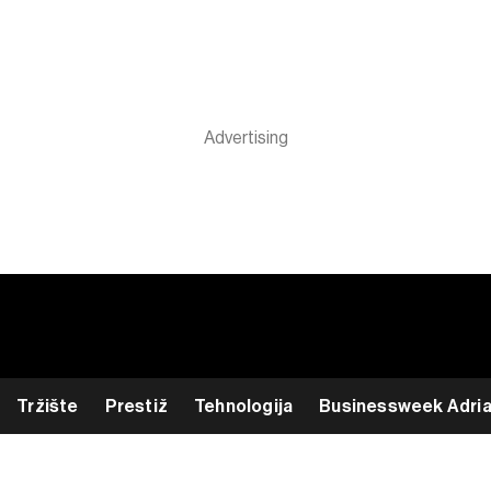
Tržište
Prestiž
Tehnologija
Businessweek Adri