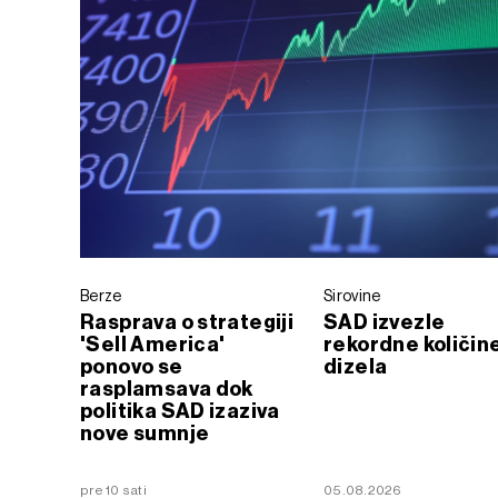
Berze
Sirovine
Rasprava o strategiji
SAD izvezle
'Sell America'
rekordne količin
ponovo se
dizela
rasplamsava dok
politika SAD izaziva
nove sumnje
pre 10 sati
05.08.2026