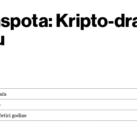
spota: Kripto-dr
u
gača
e
četiri godine