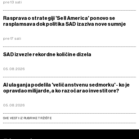
pre 13 sati
Rasprava o strategiji 'Sell America' ponovo se
rasplamsava dok politika SAD izaziva nove sumnje
pre 17 sati
SAD izvezle rekordne količine dizela
05.08.2026
AI ulaganja podelila 'veličanstvenu sedmorku' - ko je
opravdao milijarde, a ko razočarao investitore?
05.08.2026
SVE VESTI IZ RUBRIKE TRŽIŠTE