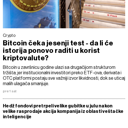
Crypto
Bitcoin čeka jesenji test - da li će
istorija ponovo raditi u korist
kriptovalute?
Bitcoin u završnicu godine ulazi sa drugačijom strukturom
tržišta, jer institucionalni investitori preko ETF-ova, derivata i
OTC platformi postaju sve važniji izvor likvidnosti, dok se uticaj
malih ulagača smanjuje.
pre 1 sat
Hedž fondovi pretrpeli velike gubitke u julu nakon
velike rasprodaje akcija kompanija iz oblasti veštačke
inteligencije