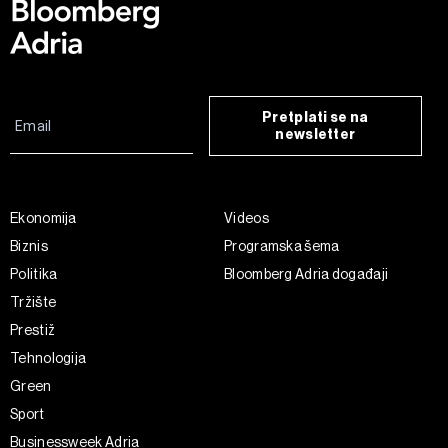
Pretplati se na
newsletter
Ekonomija
Videos
Biznis
Programska šema
Politika
Bloomberg Adria događaji
Tržište
Prestiž
Tehnologija
Green
Sport
Businessweek Adria