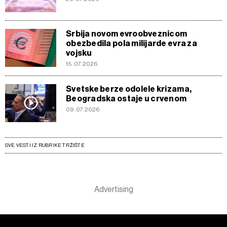
Srbija novom evroobveznicom
obezbedila pola milijarde evra za
vojsku
15.07.2026
Svetske berze odolele krizama,
Beogradska ostaje u crvenom
09.07.2026
SVE VESTI IZ RUBRIKE TRŽIŠTE