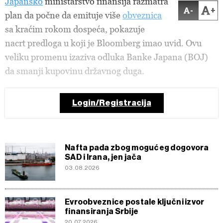
Japansko
ministarstvo finansija razmatra
-
+
plan da počne da emituje više
obveznica
sa kraćim rokom dospeća, pokazuje
nacrt predloga u koji je Bloomberg imao uvid. Ovu
veliku promenu izaziva odluka Banke Japana (BOJ)
da smanji kupovinu državnog duga.
Login/Registracija
Nafta pada zbog mogućeg dogovora
SAD i Irana, jen jača
03.08.2026
Evroobveznice postale ključni izvor
finansiranja Srbije
20.07.2026