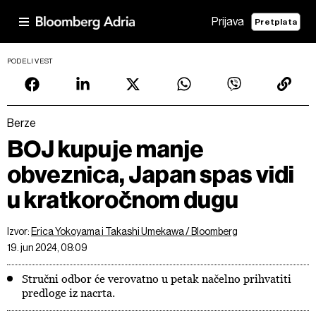
Prijava
Pretplata
PODELI VEST
Berze
BOJ kupuje manje
obveznica, Japan spas vidi
u kratkoročnom dugu
Izvor:
Erica Yokoyama i Takashi Umekawa / Bloomberg
19. jun 2024, 08:09
Stručni odbor će verovatno u petak načelno prihvatiti
predloge iz nacrta.