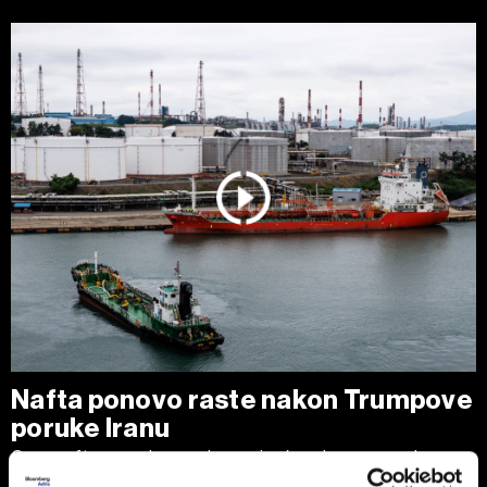
Nafta ponovo raste nakon Trumpove
poruke Iranu
Cene nafte porasle su nakon najvećeg dnevnog pada u
poslednjih nedelju dana, pošto je predsednik SAD Donald