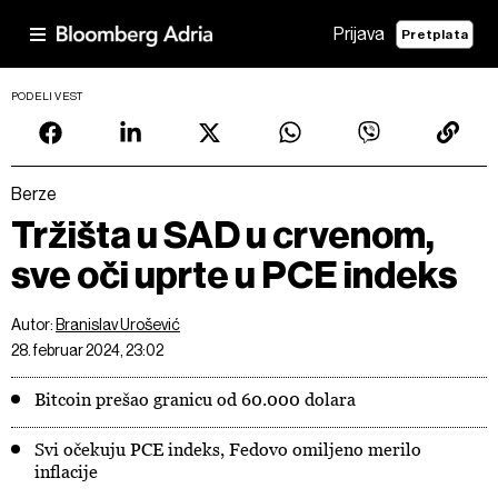
Prijava
Pretplata
PODELI VEST
Berze
Tržišta u SAD u crvenom,
sve oči uprte u PCE indeks
Autor:
Branislav Urošević
28. februar 2024, 23:02
Bitcoin prešao granicu od 60.000 dolara
Svi očekuju PCE indeks, Fedovo omiljeno merilo
inflacije