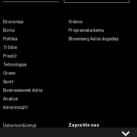
Ekonomija
Videos
Biznis
Programska šema
Politika
Bloomberg Adria događaji
Tržište
Prestiž
Tehnologija
Green
Sport
Businessweek Adria
Analiza
Adria Insight
Zapratite nas
Uslovi korišćenja
Politika Privatnosti
Facebook