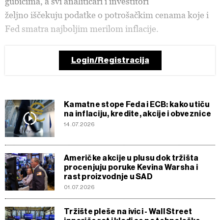
gubicima, a svi analitičari i investitori
željno iščekuju podatke o potrošačkim cenama koje i
Fed smatra najboljim merilom inflacije.
Login/Registracija
Kamatne stope Feda i ECB: kako utiču
na inflaciju, kredite, akcije i obveznice
14.07.2026
Američke akcije u plusu dok tržišta
procenjuju poruke Kevina Warsha i
rast proizvodnje u SAD
01.07.2026
Tržište pleše na ivici - Wall Street