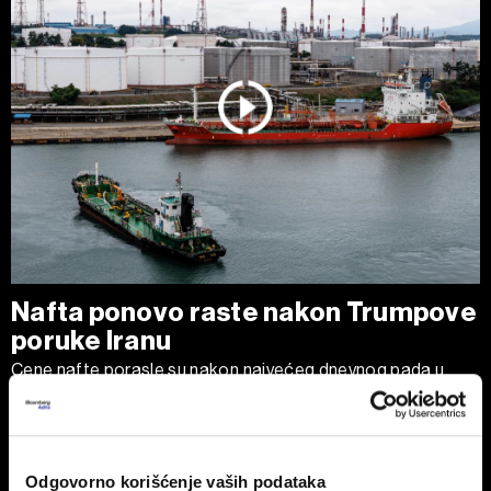
Nafta ponovo raste nakon Trumpove
poruke Iranu
Cene nafte porasle su nakon najvećeg dnevnog pada u
poslednjih nedelju dana, pošto je predsednik SAD Donald
Trump izjavio da je Teheranu ponudio 'poslednju priliku' za
dogovor, očekujući da će Ormuski moreuz uskoro biti
potpuno otvoren za plovidbu.
Odgovorno korišćenje vaših podataka