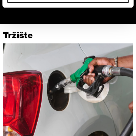
obveznice
Zajednički rukovaoci su HD-WIN ARENA SPORT d.o.o. i
Partneri
. Više o podacima koje obrađujemo kao i o
vašim pravima pročitajte u našoj
Politici privatnosti
, a o
Tržište
kolačićima i drugim sličnim tehnologijama u
Politici
kolačića
.
Kolačiće u bilo kojem trenutku možete ponovno ažurirati
klikom na „Prikaži detalje“. Pristanak možete u bilo kojem
trenutku opozvati bez negativnih posledica.