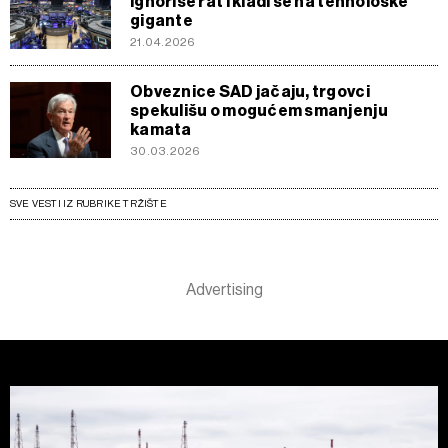
ignoriše rat i kladi se na tehnološke
gigante
21.04.2026
Obveznice SAD jačaju, trgovci
spekulišu o mogućem smanjenju
kamata
30.03.2026
SVE VESTI IZ RUBRIKE TRŽIŠTE