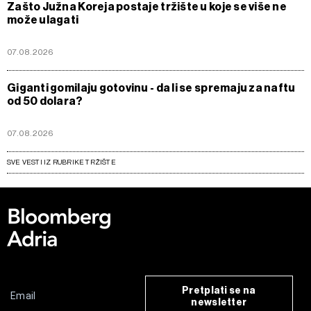
Zašto Južna Koreja postaje tržište u koje se više ne
može ulagati
07.08.2026
Giganti gomilaju gotovinu - da li se spremaju za naftu
od 50 dolara?
07.08.2026
SVE VESTI IZ RUBRIKE TRŽIŠTE
Pretplati se na
newsletter