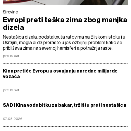
Sirovine
Evropi preti teška zima zbog manjka
dizela
Nestašica dizela, podstaknuta ratovima na Bliskom istoku i u
Ukrajini, mogla bi da preraste u još ozbiljniji problem kako se
približava zima na severnoj hemisferi a potražnja raste.
pre 15 sati
Kina pretiče Evropu u osvajanju naredne milijarde
vozača
pre 16 sati
SAD i Kina vode bitku za bakar, tržištu preti nestašica
07.08.2026