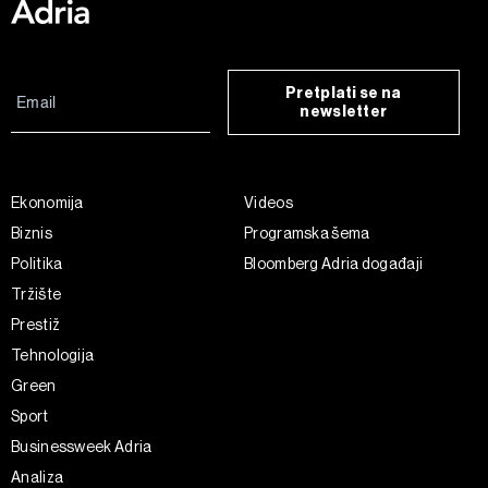
Pretplati se na
newsletter
Ekonomija
Videos
Biznis
Programska šema
Politika
Bloomberg Adria događaji
Tržište
Prestiž
Tehnologija
Green
Sport
Businessweek Adria
Analiza