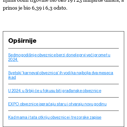
prinos je bio 6,39 i 6,3 odsto.
Opširnije
Sedmogodišnje obveznice berzi donele prvi veći promet u
2024.
Svetski 'karneval obveznica' ih vodi ka najbolja dva meseca
ikad
U 2024. u Srbiji će u fokusu biti građanske obveznice
EXPO obveznice ispraćaju staru i otvaraju novu godinu
Kad mama i tata otkriju obveznice i trezorske zapise