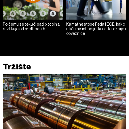
Po čemu se tekući pad bitcoina
Kamatne stope Feda i ECB: kako
razlikuje od prethodnih
utiču na inflaciju, kredite, akcije i
obveznice
Tržište