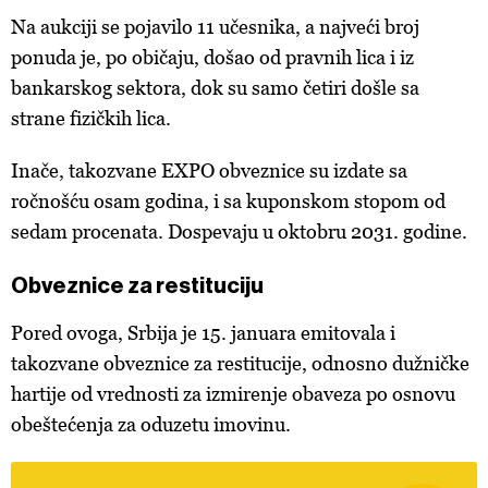
Na aukciji se pojavilo 11 učesnika, a najveći broj
ponuda je, po običaju, došao od pravnih lica i iz
bankarskog sektora, dok su samo četiri došle sa
strane fizičkih lica.
Inače, takozvane EXPO obveznice su izdate sa
ročnošću osam godina, i sa kuponskom stopom od
sedam procenata. Dospevaju u oktobru 2031. godine.
Obveznice za restituciju
Pored ovoga, Srbija je 15. januara emitovala i
takozvane obveznice za restitucije, odnosno dužničke
hartije od vrednosti za izmirenje obaveza po osnovu
obeštećenja za oduzetu imovinu.