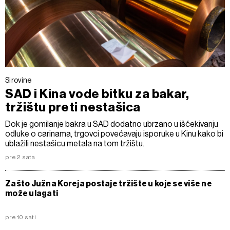
Sirovine
SAD i Kina vode bitku za bakar,
tržištu preti nestašica
Dok je gomilanje bakra u SAD dodatno ubrzano u iščekivanju
odluke o carinama, trgovci povećavaju isporuke u Kinu kako bi
ublažili nestašicu metala na tom tržištu.
pre 2 sata
Zašto Južna Koreja postaje tržište u koje se više ne
može ulagati
pre 10 sati