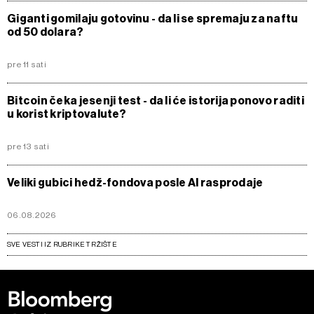
Giganti gomilaju gotovinu - da li se spremaju za naftu
od 50 dolara?
pre 11 sati
Bitcoin čeka jesenji test - da li će istorija ponovo raditi
u korist kriptovalute?
pre 13 sati
Veliki gubici hedž-fondova posle AI rasprodaje
06.08.2026
SVE VESTI IZ RUBRIKE TRŽIŠTE