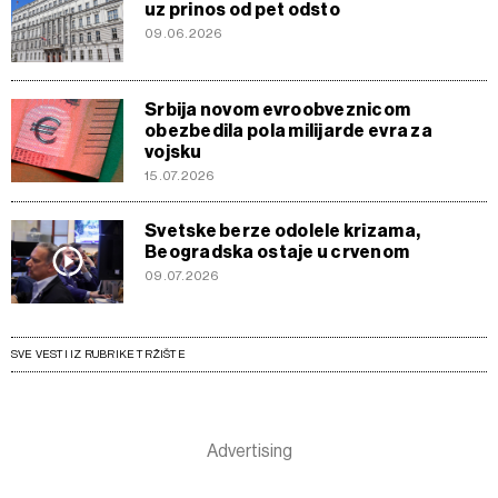
uz prinos od pet odsto
klikom na „Prikaži detalje“. Pristanak možete u bilo kojem
09.06.2026
trenutku opozvati bez negativnih posledica.
Srbija novom evroobveznicom
obezbedila pola milijarde evra za
vojsku
15.07.2026
Svetske berze odolele krizama,
Beogradska ostaje u crvenom
09.07.2026
SVE VESTI IZ RUBRIKE TRŽIŠTE