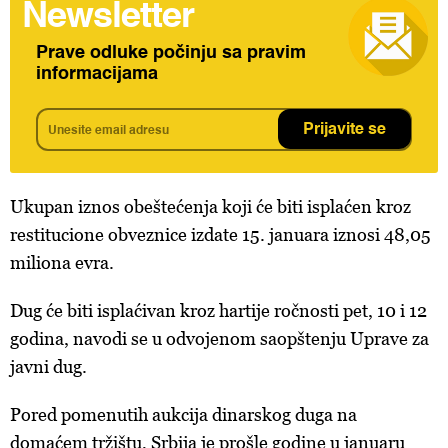
Newsletter
Prave odluke počinju sa pravim
informacijama
Prijavite se
Ukupan iznos obeštećenja koji će biti isplaćen kroz
restitucione obveznice izdate 15. januara iznosi 48,05
miliona evra.
Dug će biti isplaćivan kroz hartije ročnosti pet, 10 i 12
godina, navodi se u odvojenom saopštenju Uprave za
javni dug.
Pored pomenutih aukcija dinarskog duga na
domaćem tržištu, Srbija je prošle godine u januaru