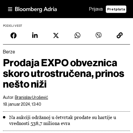
Prijava
Pretplata
PODELI VEST
Berze
Prodaja EXPO obveznica
skoro utrostručena, prinos
nešto niži
Autor:
Branislav Urošević
18. januar 2024, 13:40
Na aukciji održanoj u četvrtak prodate su hartije u
vrednosti 538,7 miliona evra