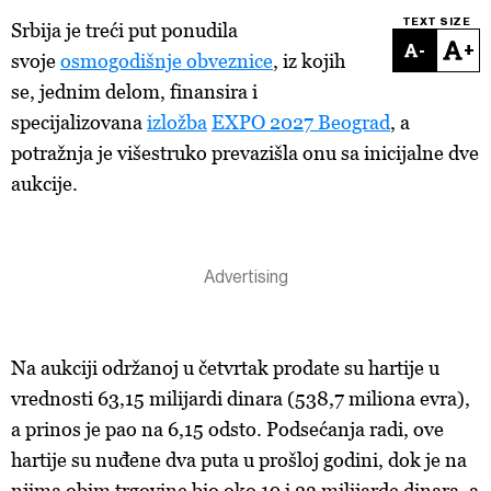
TEXT SIZE
Srbija je treći put ponudila
-
+
svoje
osmogodišnje obveznice
, iz kojih
se, jednim delom, finansira i
specijalizovana
izložba
EXPO 2027 Beograd
, a
potražnja je višestruko prevazišla onu sa inicijalne dve
aukcije.
Na aukciji održanoj u četvrtak prodate su hartije u
vrednosti 63,15 milijardi dinara (538,7 miliona evra),
a prinos je pao na 6,15 odsto. Podsećanja radi, ove
hartije su nuđene dva puta u prošloj godini, dok je na
njima obim trgovine bio oko 19 i 23 milijarde dinara, a