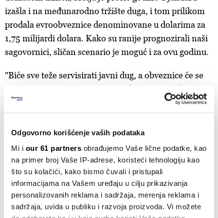
izašla i na međunarodno tržište duga, i tom prilikom
prodala evroobveznice denominovane u dolarima za
1,75 milijardi dolara. Kako su ranije prognozirali naši
sagovornici, sličan scenario je moguć i za ovu godinu.
"Biće sve teže servisirati javni dug, a obveznice će se
emitovati uz više kamate. To praktično znači da će
države imati sve manje para za socijalna davanja,
zdravstvo, ili obrazovanje, jer će sve više novca
odlaziti na kamate",
rekao je
Branimir Jovanović
,
Odgovorno korišćenje vaših podataka
ekonomista Bečkog instituta za međunarodne
Mi i
our 61 partners
obrađujemo Vaše lične podatke, kao
ekonomske studije (WiiW).
na primer broj Vaše IP-adrese, koristeći tehnologiju kao
što su kolačići, kako bismo čuvali i pristupali
"Srbija će verovatno pokušati da radi ono što je radila i
informacijama na Vašem uređaju u cilju prikazivanja
prethodnih godina. Evroobveznice su standardna
personalizovanih reklama i sadržaja, merenja reklama i
sadržaja, uvida u publiku i razvoja proizvoda. Vi možete
pojava kad je Srbija u pitanju, i to će verovatno