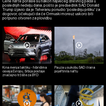
Cene nafte porasle su nakon najvećeg dnevnog pada u
poslednjih nedelju dana, pošto je predsednik SAD Donald
Trump izjavio da je Teheranu ponudio 'poslednju priliku' za
dogovor, očekujući da će Ormuski moreuz uskoro biti
potpuno otvoren za plovidbu.
Kina menja taktiku - hibridima
Pauza u sukobu SAD i Irana
osvaja Evropu, Srbija postaje
pojeftinila naftu
značajno tržište za BYD