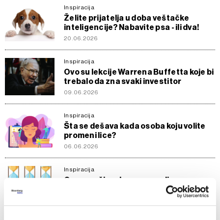
Inspiracija
Želite prijatelja u doba veštačke
inteligencije? Nabavite psa - ili dva!
20.06.2026
Inspiracija
Ovo su lekcije Warrena Buffetta koje bi
trebalo da zna svaki investitor
09.06.2026
Inspiracija
Šta se dešava kada osoba koju volite
promeni lice?
06.06.2026
Inspiracija
Osam načina da vreme radi za vas
30.05.2026