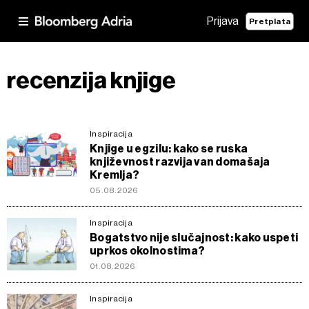
Prijava
Pretplata
recenzija knjige
Inspiracija
Knjige u egzilu: kako se ruska
književnost razvija van domašaja
Kremlja?
05.08.2026
Inspiracija
Bogatstvo nije slučajnost: kako uspeti
uprkos okolnostima?
01.08.2026
Inspiracija