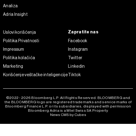
Analiza
Adria Insight
Zapratite nas
Uslovi korišćenja
Politika Privatnosti
Facebook
Impressum
Instagram
Politika kolačića
Twitter
Marketing
Linkedin
Korišćenje veštačke inteligencije
Tiktok
©2022 - 2026 Bloomberg L.P. All Rights Reserved. BLOOMBERG and
the BLOOMBERG logo are registered trademarks and service marks of
Bloomberg Finance L.P. or its subsidiaries, displayed with permission
Bloomberg Adria is a Mtel Swiss SA Property
News CMS by Cubes