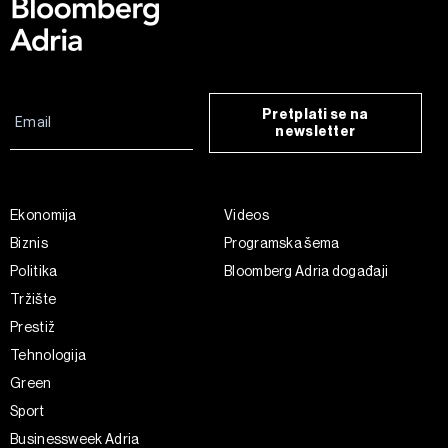
Pretplati se na
newsletter
Ekonomija
Videos
Biznis
Programska šema
Politika
Bloomberg Adria događaji
Tržište
Prestiž
Tehnologija
Green
Sport
Businessweek Adria