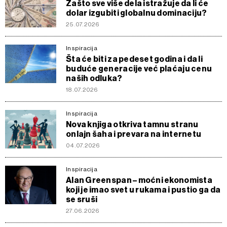
Zašto sve više dela istražuje da li će
dolar izgubiti globalnu dominaciju?
25.07.2026
Inspiracija
Šta će biti za pedeset godina i da li
buduće generacije već plaćaju cenu
naših odluka?
18.07.2026
Inspiracija
Nova knjiga otkriva tamnu stranu
onlajn šaha i prevara na internetu
04.07.2026
Inspiracija
Alan Greenspan – moćni ekonomista
koji je imao svet u rukama i pustio ga da
se sruši
27.06.2026