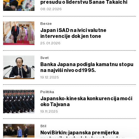
presudu o liderstvu Sanae Takaichi
08.02.2026
Berze
Japan i SAD na ivici valutne
intervencije dok jen tone
25.01.2026
Svet
Banka Japana podigla kamatnu stopu
na najviši nivo od 1995.
19.12.2025
Politika
Japansko-kineska konkurencija moći
oko Tajvana
19.11.2025
Stil
Novi Birkin: japanska premijerka
pretvorila torbu lokalnog brenda u