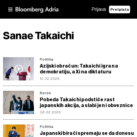
Prijava
Pretplata
Sanae Takaichi
Politika
Azijski obračun: Takaichi igra na
demokratiju, a Xi na diktaturu
10.02.2026
Berze
Pobeda Takaichi podstiče rast
japanskih akcija, a slabi jen i obveznice
08.02.2026
Politika
Japanski birači spremaju se da donesu