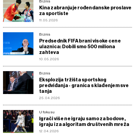
Biznis
Kina zabranjuje rođendanske proslave
za sportiste
11.05.2026
Biznis
Predsednik FIFA brani visoke cene
ulaznica: Dobili smo 500 miliona
zahteva
10.05.2026
Biznis
Eksplozija tržišta sportskog
predviđanja - granica s klađenjem sve
tanja
25.04.2026
U fokusu
Igrači više ne igraju samo za bodove,
igraju i za algoritam društvenih mreža
12.04.2026