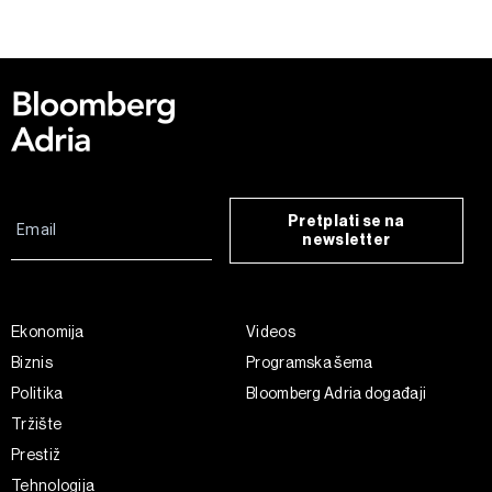
Pretplati se na
newsletter
Ekonomija
Videos
Biznis
Programska šema
Politika
Bloomberg Adria događaji
Tržište
Prestiž
Tehnologija