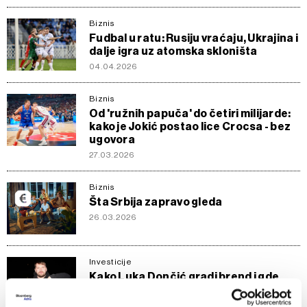
Biznis
Fudbal u ratu: Rusiju vraćaju, Ukrajina i
dalje igra uz atomska skloništa
04.04.2026
Biznis
Od 'ružnih papuča' do četiri milijarde:
kako je Jokić postao lice Crocsa - bez
ugovora
27.03.2026
Biznis
Šta Srbija zapravo gleda
26.03.2026
Investicije
Kako Luka Dončić gradi brend i gde
ulaže novac
15.03.2026