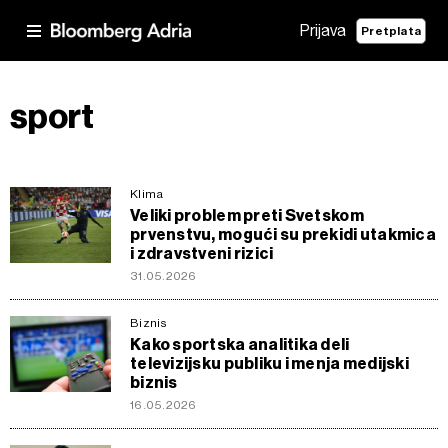
Prijava
Pretplata
sport
Klima
Veliki problem preti Svetskom
prvenstvu, mogući su prekidi utakmica
i zdravstveni rizici
31.05.2026
Biznis
Kako sportska analitika deli
televizijsku publiku i menja medijski
biznis
16.05.2026