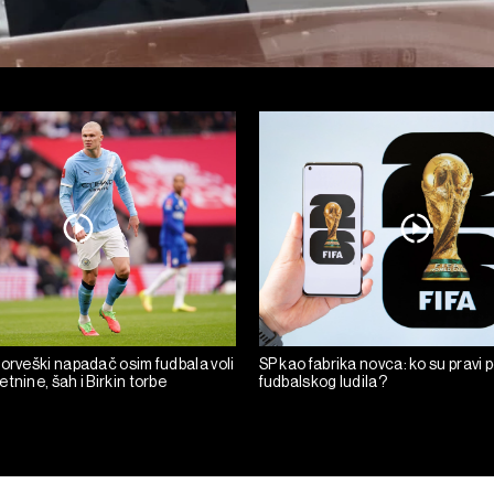
norveški napadač osim fudbala voli
SP kao fabrika novca: ko su pravi 
tnine, šah i Birkin torbe
fudbalskog ludila?