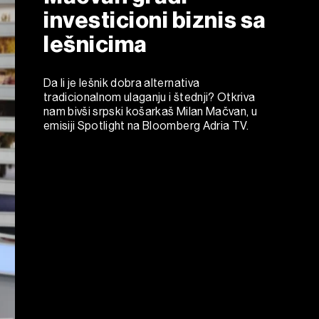
investicioni biznis sa
lešnicima
Da li je lešnik dobra alternativa
tradicionalnom ulaganju i štednji? Otkriva
nam bivši srpski košarkaš Milan Mačvan, u
emisiji Spotlight na Bloomberg Adria TV.