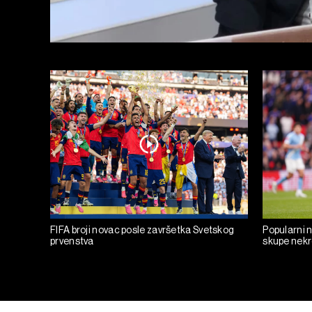
FIFA broji novac posle završetka Svetskog
Popularni 
prvenstva
skupe nekre