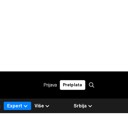
Prijava
Pretplata
a
Expert
Više
Srbija