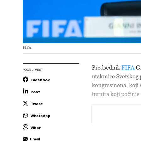
FIFA
Predsednik
FIFA
G
PODELI VEST
utakmice Svetskog p
Facebook
kongresmena, koji s
Post
turnira koji počinj
Tweet
WhatsApp
Viber
Email