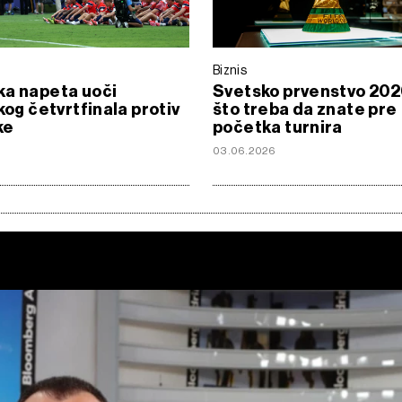
Biznis
ka napeta uoči
Svetsko prvenstvo 2026
skog četvrtfinala protiv
što treba da znate pre
ke
početka turnira
03.06.2026