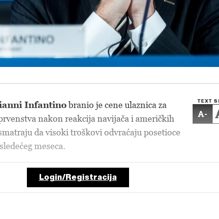
TEXT S
ianni Infantino
branio je cene ulaznica za
-
rvenstva nakon reakcija navijača i američkih
matraju da visoki troškovi odvraćaju posetioce
e sledećeg meseca.
Login/Registracija