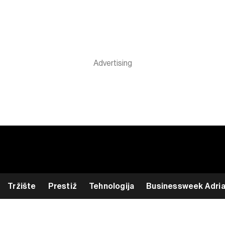
Tržište
Prestiž
Tehnologija
Businessweek Adri