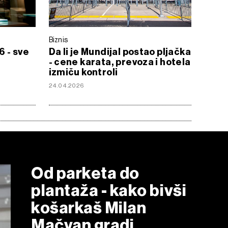
Biznis
 - sve
Da li je Mundijal postao pljačka
- cene karata, prevoza i hotela
izmiču kontroli
24.04.2026
Od parketa do
plantaža - kako bivši
košarkaš Milan
Mačvan gradi