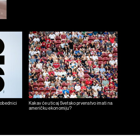
pobednici
Kakav će uticaj Svetsko prvenstvo imati na
američku ekonomiju?