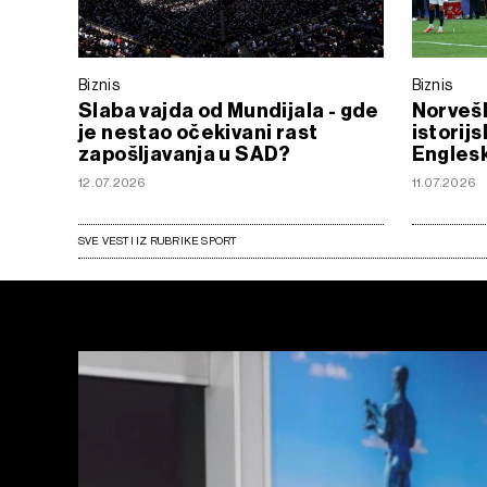
Biznis
Biznis
Slaba vajda od Mundijala - gde
Norveš
je nestao očekivani rast
istorij
zapošljavanja u SAD?
Engles
12.07.2026
11.07.2026
SVE VESTI IZ RUBRIKE SPORT