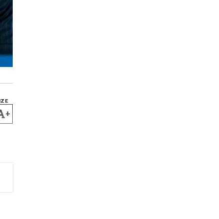
IZE
+