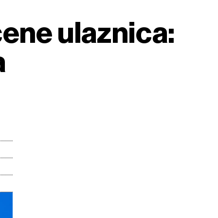
cene ulaznica:
a