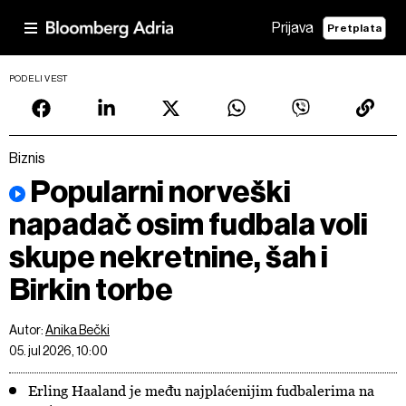
Prijava
Pretplata
PODELI VEST
Biznis
Popularni norveški
napadač osim fudbala voli
skupe nekretnine, šah i
Birkin torbe
Autor:
Anika Bečki
05. jul 2026, 10:00
Erling Haaland je među najplaćenijim fudbalerima na