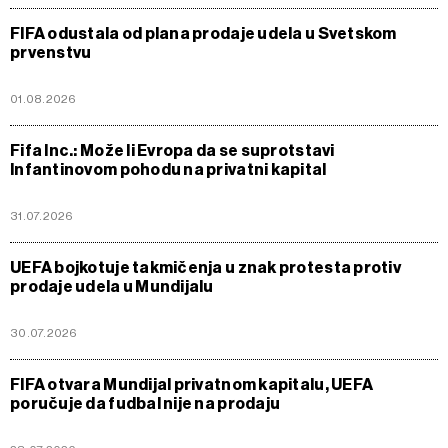
FIFA odustala od plana prodaje udela u Svetskom
prvenstvu
01.08.2026
Fifa Inc.: Može li Evropa da se suprotstavi
Infantinovom pohodu na privatni kapital
31.07.2026
UEFA bojkotuje takmičenja u znak protesta protiv
prodaje udela u Mundijalu
30.07.2026
FIFA otvara Mundijal privatnom kapitalu, UEFA
poručuje da fudbal nije na prodaju