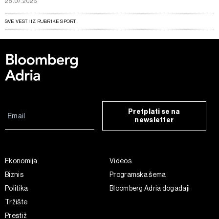
28.07.2026
SVE VESTI IZ RUBRIKE SPORT
Pretplati se na
newsletter
Ekonomija
Videos
Biznis
Programska šema
Politika
Bloomberg Adria događaji
Tržište
Prestiž