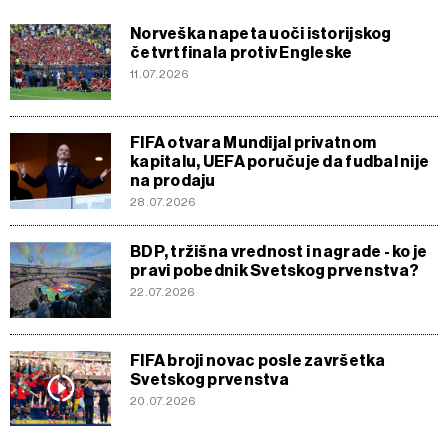
Norveška napeta uoči istorijskog
četvrtfinala protiv Engleske
11.07.2026
FIFA otvara Mundijal privatnom
kapitalu, UEFA poručuje da fudbal nije
na prodaju
28.07.2026
BDP, tržišna vrednost i nagrade - ko je
pravi pobednik Svetskog prvenstva?
22.07.2026
FIFA broji novac posle završetka
Svetskog prvenstva
20.07.2026