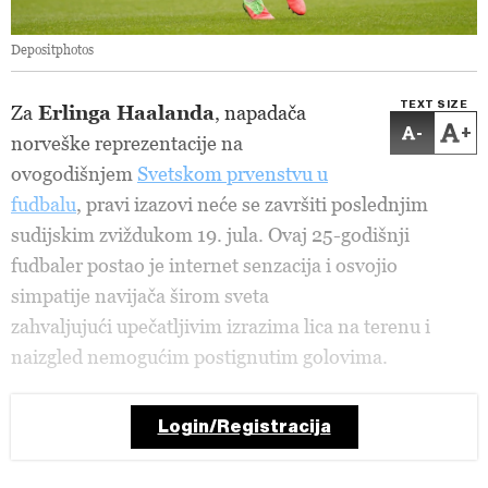
Depositphotos
TEXT SIZE
Za
Erlinga Haalanda
, napadača
-
+
norveške reprezentacije na
ovogodišnjem
Svetskom prvenstvu u
fudbalu
, pravi izazovi neće se završiti poslednjim
sudijskim zviždukom 19. jula. Ovaj 25-godišnji
fudbaler postao je internet senzacija i osvojio
simpatije navijača širom sveta
zahvaljujući upečatljivim izrazima lica na terenu i
naizgled nemogućim postignutim golovima.
Login/Registracija