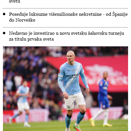
svetu
Poseduje luksuzne višemilionske nekretnine - od Španije
do Norveške
Nedavno je investirao u novu svetsku šahovsku turneju
za titulu prvaka sveta