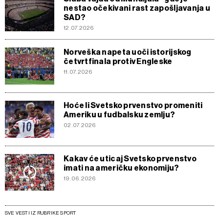
nestao očekivani rast zapošljavanja u
SAD?
12.07.2026
Norveška napeta uoči istorijskog
četvrtfinala protiv Engleske
11.07.2026
Hoće li Svetsko prvenstvo promeniti
Ameriku u fudbalsku zemlju?
02.07.2026
Kakav će uticaj Svetsko prvenstvo
imati na američku ekonomiju?
19.06.2026
SVE VESTI IZ RUBRIKE SPORT