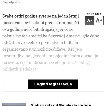
Depositphotos
TEXT SIZE
Svake četiri godine svet se na jedan letnji
-
+
mesec zaustavi i okupi pred ekranima. Ni
ova godina neće biti drugačija jer će se
pažnja sveta usmeriti ka Severnoj Americi, gde će se
održati prvo svetsko prvenstvo u fudbalu
organizovano u tri različite države. Reč je o
nesumnjivo najgledanijem pojedinačnom događaju
na svetu, čije finale širom sveta prati više od 1,5
milijardi gledalaca.
Login/Registracija
Slaba vajda od Mundijala - gde je