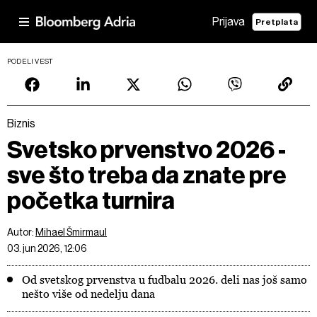
Prijava
Pretplata
PODELI VEST
Biznis
Svetsko prvenstvo 2026 -
sve što treba da znate pre
početka turnira
Autor:
Mihael Šmirmaul
03. jun 2026, 12:06
Od svetskog prvenstva u fudbalu 2026. deli nas još samo
nešto više od nedelju dana