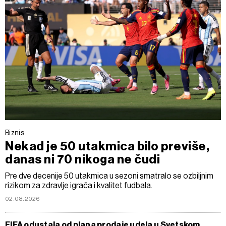
Biznis
Nekad je 50 utakmica bilo previše,
danas ni 70 nikoga ne čudi
Pre dve decenije 50 utakmica u sezoni smatralo se ozbiljnim
rizikom za zdravlje igrača i kvalitet fudbala.
02.08.2026
FIFA odustala od plana prodaje udela u Svetskom