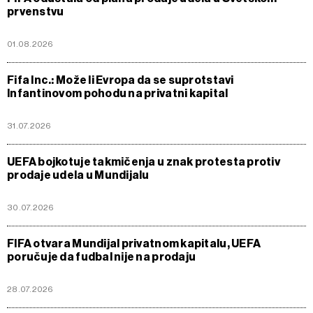
prvenstvu
01.08.2026
Fifa Inc.: Može li Evropa da se suprotstavi
Infantinovom pohodu na privatni kapital
31.07.2026
UEFA bojkotuje takmičenja u znak protesta protiv
prodaje udela u Mundijalu
30.07.2026
FIFA otvara Mundijal privatnom kapitalu, UEFA
poručuje da fudbal nije na prodaju
28.07.2026