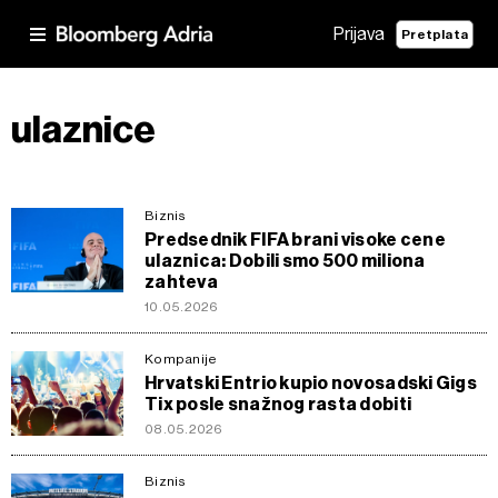
Prijava
Pretplata
ulaznice
Biznis
Predsednik FIFA brani visoke cene
ulaznica: Dobili smo 500 miliona
zahteva
10.05.2026
Kompanije
Hrvatski Entrio kupio novosadski Gigs
Tix posle snažnog rasta dobiti
08.05.2026
Biznis