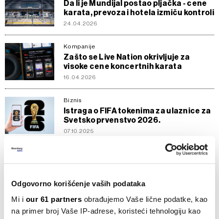
Da li je Mundijal postao pljačka - cene
karata, prevoza i hotela izmiču kontroli
24.04.2026
Kompanije
Zašto se Live Nation okrivljuje za
visoke cene koncertnih karata
16.04.2026
Biznis
Istraga o FIFA tokenima za ulaznice za
Svetsko prvenstvo 2026.
07.10.2025
Biznis
Zašto Bayern ima najpametniji
poslovni model
Odgovorno korišćenje vaših podataka
26.07.2025
Mi i
our 61 partners
obrađujemo Vaše lične podatke, kao
Biznis
na primer broj Vaše IP-adrese, koristeći tehnologiju kao
Počinje odbrojavanje do SP - karte su