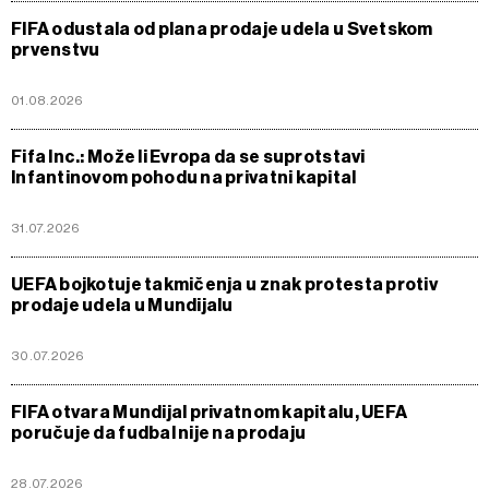
FIFA odustala od plana prodaje udela u Svetskom
prvenstvu
01.08.2026
Fifa Inc.: Može li Evropa da se suprotstavi
Infantinovom pohodu na privatni kapital
31.07.2026
UEFA bojkotuje takmičenja u znak protesta protiv
prodaje udela u Mundijalu
30.07.2026
FIFA otvara Mundijal privatnom kapitalu, UEFA
poručuje da fudbal nije na prodaju
28.07.2026