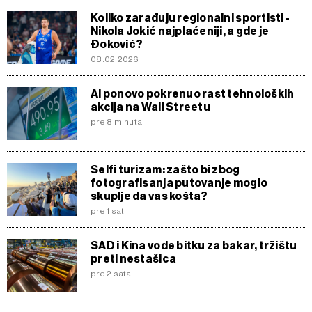
Koliko zarađuju regionalni sportisti -
Nikola Jokić najplaćeniji, a gde je
Đoković?
08.02.2026
AI ponovo pokrenuo rast tehnoloških
akcija na Wall Streetu
pre 8 minuta
Selfi turizam: zašto bi zbog
fotografisanja putovanje moglo
skuplje da vas košta?
pre 1 sat
SAD i Kina vode bitku za bakar, tržištu
preti nestašica
pre 2 sata