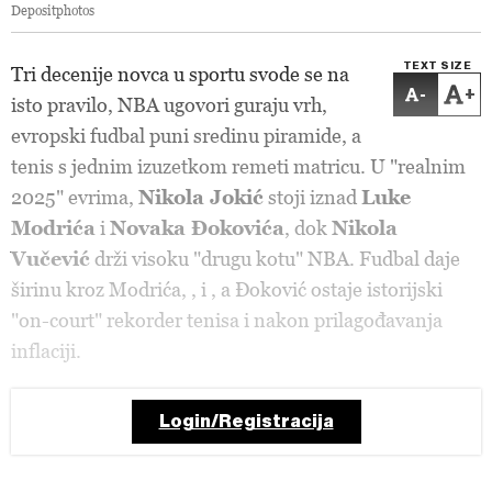
Depositphotos
TEXT SIZE
Tri decenije novca u sportu svode se na
-
+
isto pravilo, NBA ugovori guraju vrh,
evropski fudbal puni sredinu piramide, a
tenis s jednim izuzetkom remeti matricu. U "realnim
2025" evrima,
Nikola Jokić
stoji iznad
Luke
Modrića
i
Novaka Đokovića
, dok
Nikola
Vučević
drži visoku "drugu kotu" NBA. Fudbal daje
širinu kroz Modrića,
,
i
, a Đoković ostaje istorijski
"on-court" rekorder tenisa i nakon prilagođavanja
inflaciji.
Login/Registracija