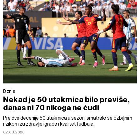
Biznis
Nekad je 50 utakmica bilo previše,
danas ni 70 nikoga ne čudi
Pre dve decenije 50 utakmica u sezoni smatralo se ozbiljnim
rizikom za zdravlje igrača i kvalitet fudbala.
02.08.2026