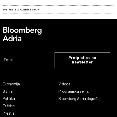
SVE VESTI IZ RUBRIKE SPORT
Pretplati se na
newsletter
Ekonomija
Videos
Biznis
Programska šema
Politika
Bloomberg Adria događaji
Tržište
Prestiž