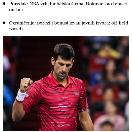
Poredak: NBA vrh, fudbalska širina, Đoković kao teniski
outlier
Ograničenja: porezi i bonusi izvan javnih izvora; off-field
izuzeti