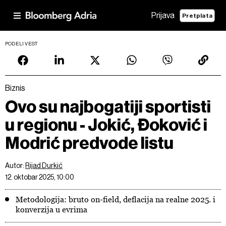
Prijava
Pretplata
PODELI VEST
Biznis
Ovo su najbogatiji sportisti
u regionu - Jokić, Đoković i
Modrić predvode listu
Autor:
Rijad Durkić
12. oktobar 2025, 10:00
Metodologija: bruto on-field, deflacija na realne 2025. i
konverzija u evrima