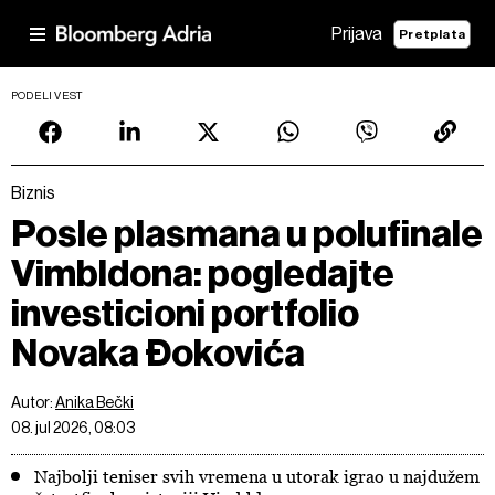
Prijava
Pretplata
PODELI VEST
Biznis
Posle plasmana u polufinale
Vimbldona: pogledajte
investicioni portfolio
Novaka Đokovića
Autor:
Anika Bečki
08. jul 2026, 08:03
Najbolji teniser svih vremena u utorak igrao u najdužem