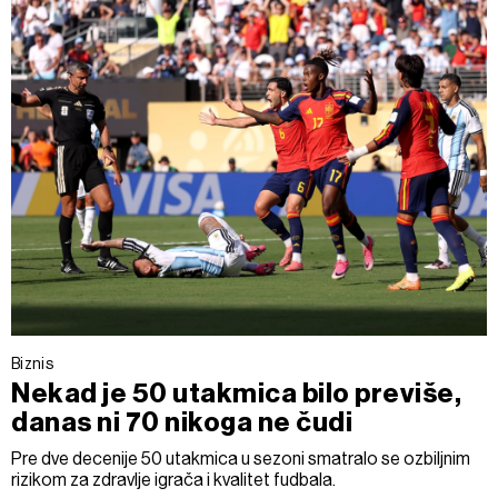
Biznis
Nekad je 50 utakmica bilo previše,
danas ni 70 nikoga ne čudi
Pre dve decenije 50 utakmica u sezoni smatralo se ozbiljnim
rizikom za zdravlje igrača i kvalitet fudbala.