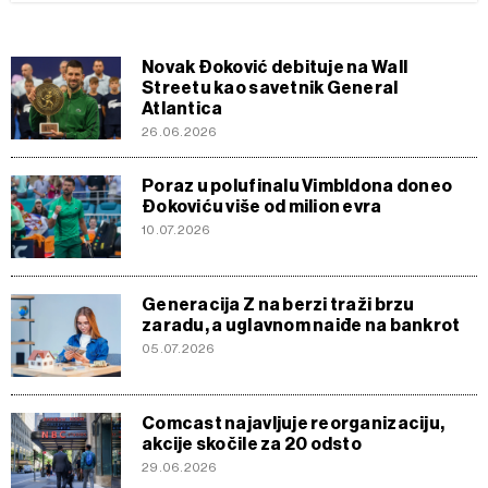
Novak Đoković debituje na Wall
Streetu kao savetnik General
Atlantica
26.06.2026
Poraz u polufinalu Vimbldona doneo
Đokoviću više od milion evra
10.07.2026
Generacija Z na berzi traži brzu
zaradu, a uglavnom naiđe na bankrot
05.07.2026
Comcast najavljuje reorganizaciju,
akcije skočile za 20 odsto
29.06.2026