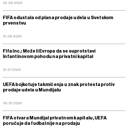
02.08.2026
FIFA odustala od plana prodaje udela u Svetskom
prvenstvu
01.08.2026
Fifa Inc.: Može li Evropa da se suprotstavi
Infantinovom pohodu na privatni kapital
31.07.2026
UEFA bojkotuje takmičenja u znak protesta protiv
prodaje udela u Mundijalu
30.07.2026
FIFA otvara Mundijal privatnom kapitalu, UEFA
poručuje da fudbal nije na prodaju