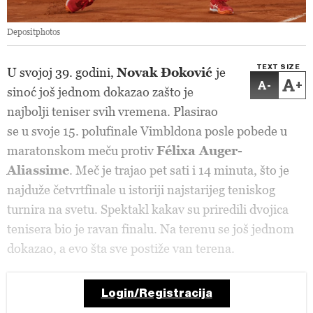
Depositphotos
TEXT SIZE
U svojoj 39. godini,
Novak Đoković
je
-
+
sinoć još jednom dokazao zašto je
najbolji teniser svih vremena. Plasirao
se
u svoje 15. polufinale Vimbldona posle pobede u
maratonskom meču protiv
Félixa Auger-
Aliassime
. Meč je trajao pet sati i 14 minuta, što je
najduže četvrtfinale u istoriji najstarijeg teniskog
turnira na svetu.
Spektakl kakav su priredili dvojica
tenisera bio je ravan finalu. Na terenu se još jednom
dokazao, a evo šta sve postiže van terena.
Login/Registracija