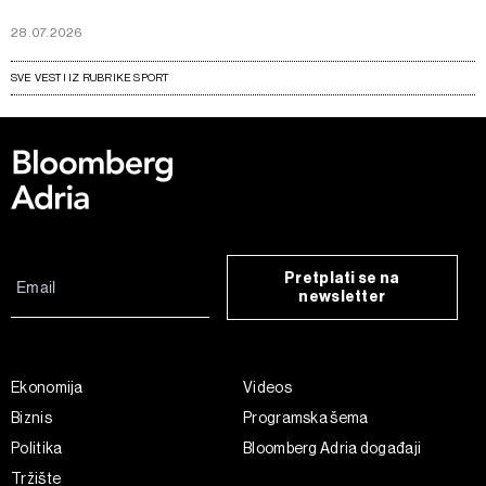
28.07.2026
SVE VESTI IZ RUBRIKE SPORT
Pretplati se na
newsletter
Ekonomija
Videos
Biznis
Programska šema
Politika
Bloomberg Adria događaji
Tržište