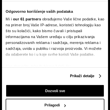
investicioni biznis sa lešnicima
Da li je lešnik dobra alternativa tradicionalnom ulaganju i
Odgovorno korišćenje vaših podataka
štednji? Otkriva nam bivši srpski košarkaš Milan Mačvan, u
emisiji Spotlight na Bloomberg Adria TV.
Mi i
our 61 partners
obrađujemo Vaše lične podatke, kao
na primer broj Vaše IP-adrese, koristeći tehnologiju kao
što su kolačići, kako bismo čuvali i pristupali
informacijama na Vašem uređaju u cilju prikazivanja
personalizovanih reklama i sadržaja, merenja reklama i
sadržaja, uvida u publiku i razvoja proizvoda. Vi možete
da odaberete ko i u koje svrhe koristi Vaše podatke.
Ako dozvolite, takođe bismo želeli da:
FIFA broji novac posle završetka
Popularni norveški napadač
Svetskog prvenstva
osim fudbala voli skupe
Prikupimo podatke o vašoj geografskoj lokaciji
Prikaži detalje
nekretnine, šah i Birkin torbe
koji imaju tačnost od nekoliko metara
Identifikujte svoj uređaj tako što ćete ga aktivno
Dozvoli sve
skenirati na određene karakteristike (posebno
označavanje)
Saznajte više o načinu na koji se obrađuju vaši lični
Prilagodi
podaci i podesite željene opcije u
odeljku sa detaljima
.