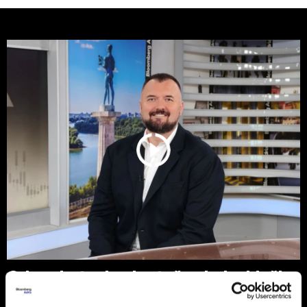
Od parketa do plantaža - kako bivši
košarkaš Milan Mačvan gradi