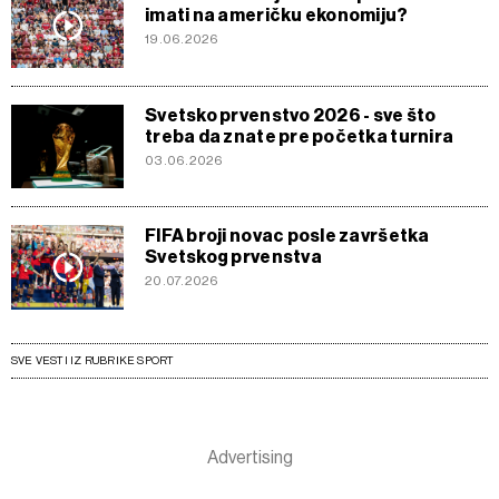
imati na američku ekonomiju?
19.06.2026
Svetsko prvenstvo 2026 - sve što
treba da znate pre početka turnira
03.06.2026
FIFA broji novac posle završetka
Svetskog prvenstva
20.07.2026
SVE VESTI IZ RUBRIKE SPORT