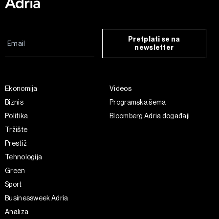
Pretplati se na
newsletter
Ekonomija
Videos
Biznis
Programska šema
Politika
Bloomberg Adria događaji
Tržište
Prestiž
Tehnologija
Green
Sport
Businessweek Adria
Analiza