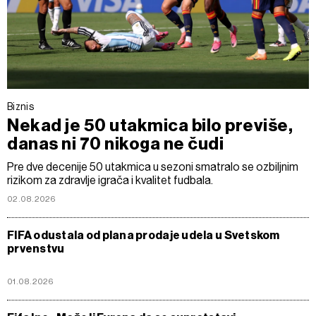
Biznis
Nekad je 50 utakmica bilo previše,
danas ni 70 nikoga ne čudi
Pre dve decenije 50 utakmica u sezoni smatralo se ozbiljnim
rizikom za zdravlje igrača i kvalitet fudbala.
02.08.2026
FIFA odustala od plana prodaje udela u Svetskom
prvenstvu
01.08.2026