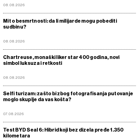
08.08.2026
Mit o besmrtnosti: da li milijarde mogu pobediti
sudbinu?
08.08.2026
Chartreuse, monaški liker star 400 godina, novi
simbol luksuza i retkosti
08.08.2026
Selfi turizam: zašto bi zbog fotografisanja putovanje
moglo skuplje da vas košta?
07.08.2026
Test BYD Seal 6: Hibrid koji bez dizela pređe 1.350
kilometara