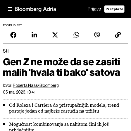
Prijava
Pretplata
PODELI VEST
Stil
Gen Z ne može da se zasiti
malih 'hvala ti bako' satova
Izvor:
Roberta Naas/Bloomberg
05. maj 2026, 13:41
Od Rolexa i Cartiera do pristupačnijih modela, trend
postaje jedan od najbrže rastućih na tržištu
Mogućnost kombinovanja sa nakitom čini ih još
privlačnijim