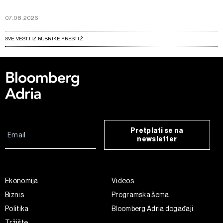
07.08.2026
SVE VESTI IZ RUBRIKE PRESTIŽ
Pretplati se na
newsletter
Ekonomija
Videos
Biznis
Programska šema
Politika
Bloomberg Adria događaji
Tržište