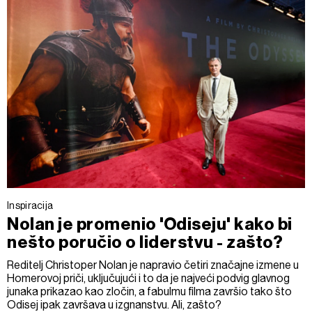
Inspiracija
Nolan je promenio 'Odiseju' kako bi
nešto poručio o liderstvu - zašto?
Reditelj Christoper Nolan je napravio četiri značajne izmene u
Homerovoj priči, uključujući i to da je najveći podvig glavnog
junaka prikazao kao zločin, a fabulmu filma završio tako što
Odisej ipak završava u izgnanstvu. Ali, zašto?