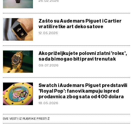
26.02.2026
Zašto su Audemars Piguet i Cartier
vratili retke art deko satove
12.05.2026
Ako priželjkujete polovni zlatni 'rolex',
sada bi mogao biti pravi trenutak
09.07.2026
Swatch i Audemars Piguet predstavili
'Royal Pop': fanovi kampuju ispred
prodavnica zbog sata od 400 dolara
18.05.2026
SVE VESTI IZ RUBRIKE PRESTIŽ