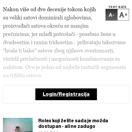
TEXT SIZE
Nakon više od dve decenije tokom kojih
-
+
su veliki satovi dominirali zglobovima,
proizvođači satova okreću se manjim
prečnicima, jer mlađi potrošači - posebno žene u
dvadesetim i ranim tridesetim - prihvataju takozvane
"hvala ti bako" satove zbog njihove svestranosti,
vintidž
privlačnosti i mogućnosti kombinovanja sa
nakitom. Ovo je jedan od najbrže rastućih segmenata
na tržištu satova.
Login/Registracija
Rolex koji želite sada je možda
dostupan - ali ne zadugo