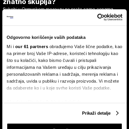
znatno skuplja?
Sukobi u Ormuskom moreuzu ne prete samo cenama
goriva. Pošto se oko 70 odsto svetskih tekstilnih vlakana
proizvodi od nafte, posledice krize mogle bi da stignu i do
naših ormara – od brze mode sa platformi Shein i Temu, do
luksuznih modnih brendova.
Odgovorno korišćenje vaših podataka
Mi i
our 61 partners
obrađujemo Vaše lične podatke, kao
na primer broj Vaše IP-adrese, koristeći tehnologiju kao
što su kolačići, kako bismo čuvali i pristupali
informacijama na Vašem uređaju u cilju prikazivanja
personalizovanih reklama i sadržaja, merenja reklama i
sadržaja, uvida u publiku i razvoja proizvoda. Vi možete
da odaberete ko i u koje svrhe koristi Vaše podatke.
Dr Stefan Jerotić: Težak nije
Tržište nekretnina u Dubaiju
čovek, nego odnos postane
raste uprkos ratu: stručnjaci
težak
savetuju kako i zašto sada
Ako dozvolite, takođe bismo želeli da:
investirati
Prikupimo podatke o vašoj geografskoj lokaciji
Prikaži detalje
koji imaju tačnost od nekoliko metara
Identifikujte svoj uređaj tako što ćete ga aktivno