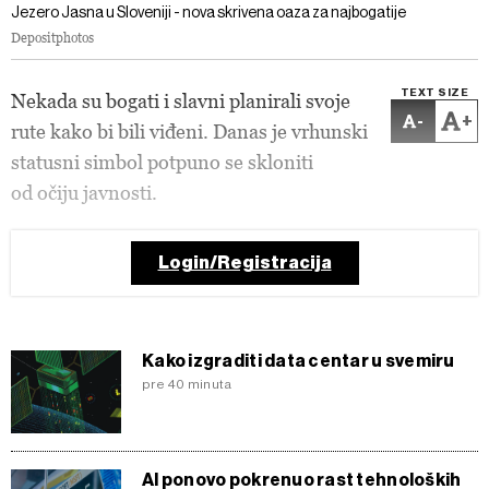
Jezero Jasna u Sloveniji - nova skrivena oaza za najbogatije
Depositphotos
TEXT SIZE
Nekada su bogati i slavni planirali svoje
-
+
rute kako bi bili viđeni. Danas je vrhunski
statusni simbol potpuno se skloniti
od očiju javnosti.
Login/Registracija
Kako izgraditi data centar u svemiru
pre 40 minuta
AI ponovo pokrenuo rast tehnoloških