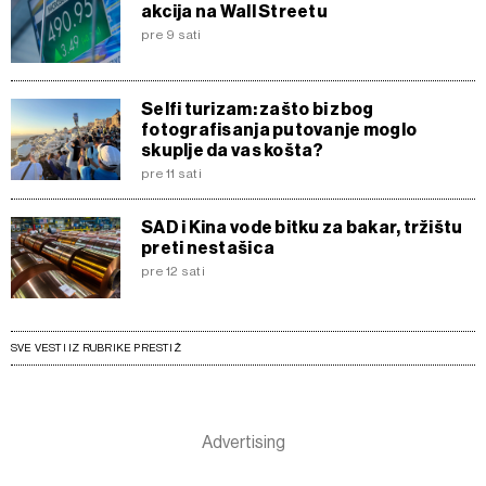
akcija na Wall Streetu
pre 9 sati
Selfi turizam: zašto bi zbog
fotografisanja putovanje moglo
skuplje da vas košta?
pre 11 sati
SAD i Kina vode bitku za bakar, tržištu
preti nestašica
pre 12 sati
SVE VESTI IZ RUBRIKE PRESTIŽ