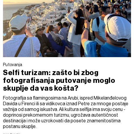
Putovanja
Selfi turizam: zašto bi zbog
fotografisanja putovanje moglo
skuplje da vas košta?
Fotografija sa flamingosima na Arubi, ispred Mikelanđelovog
Davida u Firenci ili sa vidikovca iznad Petre za mnoge postaje
važnija od samog iskustva. Ali kultura selfija ima svoju cenu -
doprinosi prekomernom turizmu, ugrožava autentičnost
destinacija i može uzrokovati da posete znamenitostima
postanu skuplje.