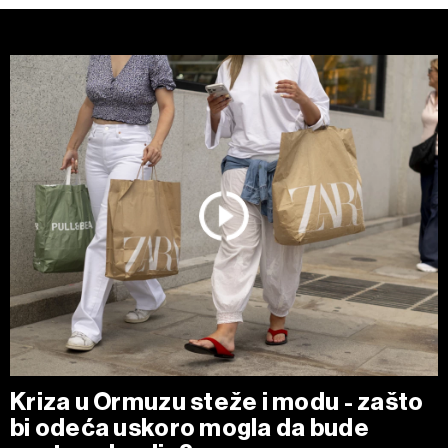
Kriza u Ormuzu steže i modu - zašto
bi odeća uskoro mogla da bude