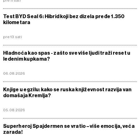
pre 11 sati
Test BYD Seal 6: Hibrid koji bez dizela pređe 1.350
kilometara
pre 13 sati
Hladnoća kao spas - zašto sve više ljudi traži reset u
ledenim kupkama?
06.08.2026
Knjige u egzilu: kako se ruska književnost razvija van
domašaja Kremlja?
05.08.2026
Superheroj Spajdermen se vratio – više emocija, veća
zarada!