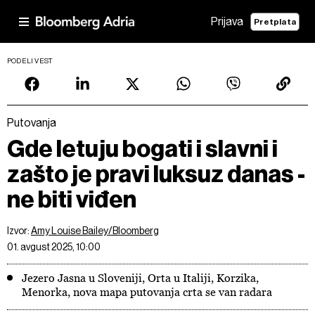
Prijava
Pretplata
PODELI VEST
Putovanja
Gde letuju bogati i slavni i
zašto je pravi luksuz danas -
ne biti viđen
Izvor:
Amy Louise Bailey/Bloomberg
01. avgust 2025, 10:00
Jezero Jasna u Sloveniji, Orta u Italiji, Korzika,
Menorka, nova mapa putovanja crta se van radara