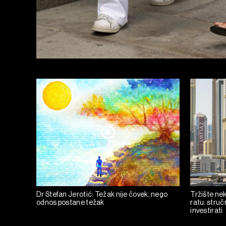
Dr Stefan Jerotić: Težak nije čovek, nego
Tržište ne
odnos postane težak
ratu: struč
investirati