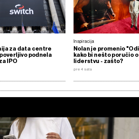
Inspiracija
ja za data centre
Nolan je promenio "Od
poverljivo podnela
kako bi nešto poručio o
za IPO
liderstvu - zašto?
pre 4 sata