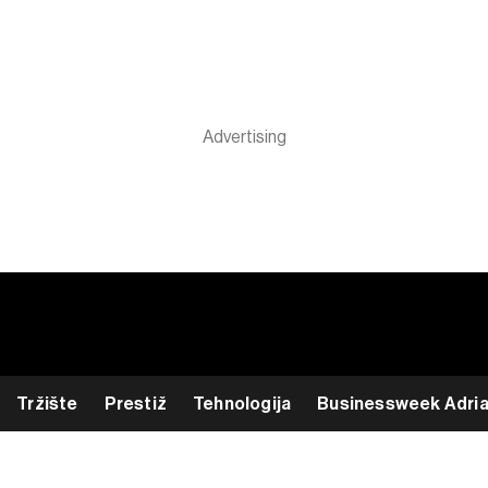
Tržište
Prestiž
Tehnologija
Businessweek Adri