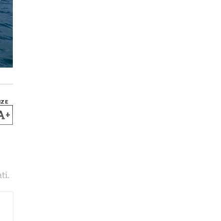
IZE
+
ti.