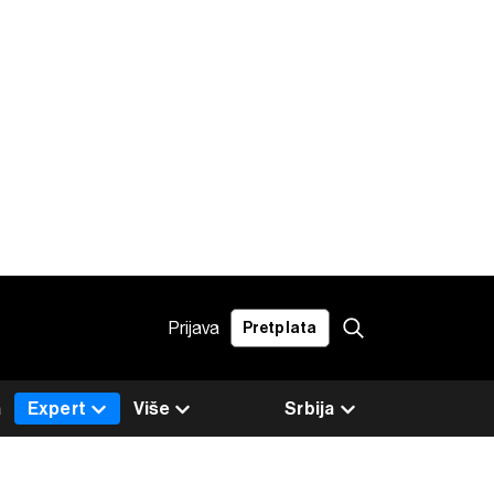
Prijava
Pretplata
a
Expert
Više
Srbija