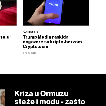
Kompanije
iseju“
Trump Media raskida
dogovore sa kripto-berzom
Crypto.com
pre 5 sati
Kriza u Ormuzu
steže i modu - zašto