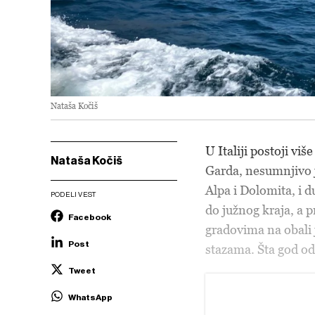
Nataša Kočiš
U Italiji postoji viš
Nataša Kočiš
Garda, nesumnjivo j
Alpa i Dolomita, i 
PODELI VEST
do južnog kraja, a 
Facebook
gradovima na obali
Post
stazama. Šta god od
Tweet
WhatsApp