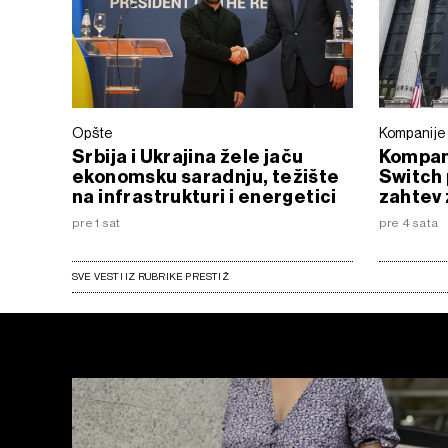
Opšte
Kompanije
Srbija i Ukrajina žele jaču
Kompani
ekonomsku saradnju, težište
Switch 
na infrastrukturi i energetici
zahtev 
pre 1 sat
pre 4 sata
SVE VESTI IZ RUBRIKE PRESTIŽ