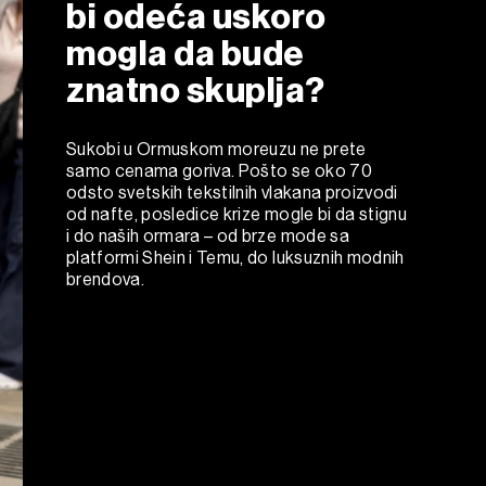
bi odeća uskoro
mogla da bude
znatno skuplja?
Sukobi u Ormuskom moreuzu ne prete
samo cenama goriva. Pošto se oko 70
odsto svetskih tekstilnih vlakana proizvodi
od nafte, posledice krize mogle bi da stignu
i do naših ormara – od brze mode sa
platformi Shein i Temu, do luksuznih modnih
brendova.