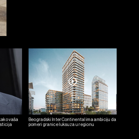
kako vaša
Beogradski InterContinental ima ambiciju da
ticija
pomeri granice luksuza u regionu