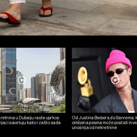
kretnina u Dubaiju raste uprkos
Od Justina Biebera do Sanrema: 
njaci savetuju kako i zašto sada
omiljena pesma može postati inves
unosnija od nekretnine