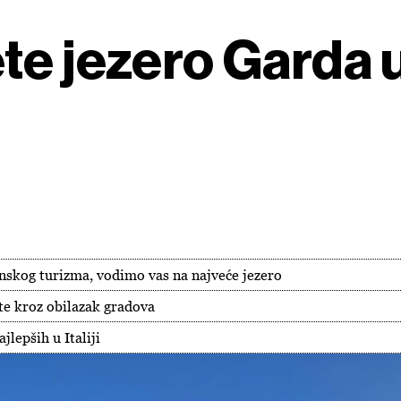
 jezero Garda u It
nskog turizma, vodimo vas na najveće jezero
te kroz obilazak gradova
jlepših u Italiji