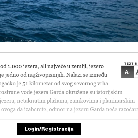
TEXT S
e od 1.000 jezera, ali najveće u zemlji, jezero
-
e jedno od najživopisnijih. Nalazi se između
dugačko je 51 kilometar od svog severnog vrha
prostrane vode jezera Garda okružene su istorijskim
 jezera, netaknutim plažama, zamkovima i planinarskim
 ovoga da izaberete, odmor na jezeru Garda neće razočara
Login/Registracija