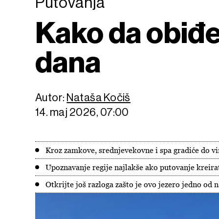
Putovanja
Kako da obiđete
dana
Autor:
Nataša Kočiš
14. maj 2026, 07:00
Kroz zamkove, srednjevekovne i spa gradiće do vi
Upoznavanje regije najlakše ako putovanje kreira
Otkrijte još razloga zašto je ovo jezero jedno od na