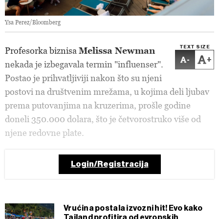
Ysa Perez/Bloomberg
TEXT SIZE
Profesorka biznisa
Melissa Newman
-
+
nekada je izbegavala termin "influenser".
Postao je prihvatljiviji nakon što su njeni
postovi na društvenim mrežama, u kojima deli ljubav
prema putovanjima na kruzerima, prošle godine
doneli 350.000 dolara, što je četvorostruko više od
njene redovne plate.
Login/Registracija
Vrućina postala izvozni hit! Evo kako
Tajland profitira od evropskih