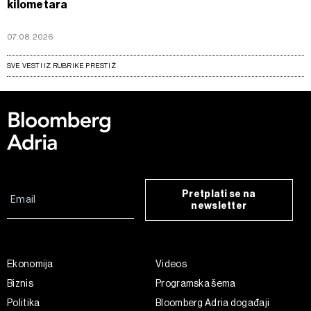
kilometara
07.08.2026
SVE VESTI IZ RUBRIKE PRESTIŽ
Pretplati se na
newsletter
Ekonomija
Videos
Biznis
Programska šema
Politika
Bloomberg Adria događaji