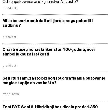
Odisej ipak završava u izgnanstvu. Ali, zašto?
pre 14 sati
Mit o besmrtnosti: da li milijarde mogu pobediti
sudbinu?
pre 15 sati
Chartreuse, monaški liker star 400 godina, novi
simbol luksuza i retkosti
pre 15 sati
Selfi turizam: zašto bi zbog fotografisanja putovanje
moglo skuplje da vas košta?
07.08.2026
Test BYD Seal 6: Hibrid koji bez dizela pređe 1.350