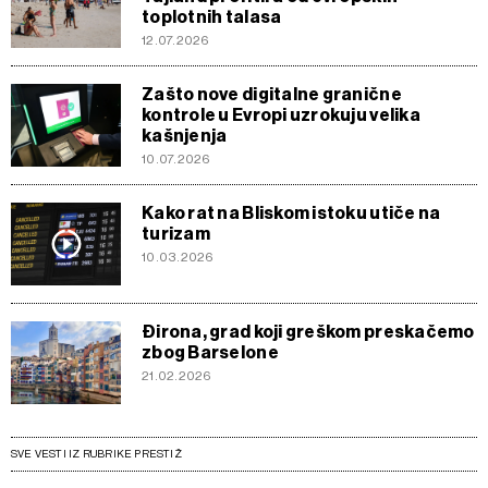
toplotnih talasa
12.07.2026
Zašto nove digitalne granične
kontrole u Evropi uzrokuju velika
kašnjenja
10.07.2026
Kako rat na Bliskom istoku utiče na
turizam
10.03.2026
Đirona, grad koji greškom preskačemo
zbog Barselone
21.02.2026
SVE VESTI IZ RUBRIKE PRESTIŽ