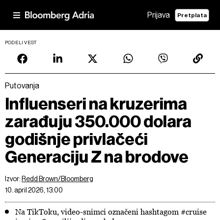
Prijava
Pretplata
PODELI VEST
Putovanja
Influenseri na kruzerima
zarađuju 350.000 dolara
godišnje privlačeći
Generaciju Z na brodove
Izvor:
Redd Brown/Bloomberg
10. april 2026, 13:00
Na TikToku, video-snimci označeni hashtagom #cruise