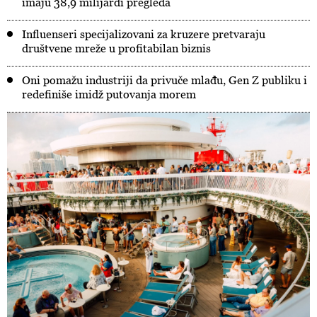
imaju 38,9 milijardi pregleda
Influenseri specijalizovani za kruzere pretvaraju
društvene mreže u profitabilan biznis
Oni pomažu industriji da privuče mlađu, Gen Z publiku i
redefiniše imidž putovanja morem