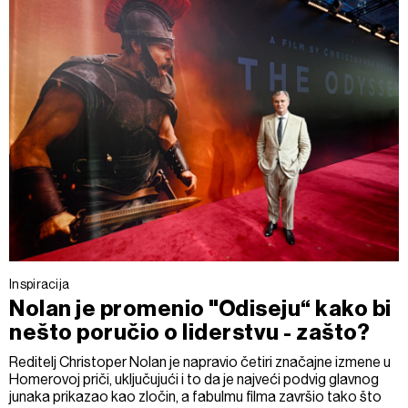
Inspiracija
Nolan je promenio "Odiseju“ kako bi
nešto poručio o liderstvu - zašto?
Reditelj Christoper Nolan je napravio četiri značajne izmene u
Homerovoj priči, uključujući i to da je najveći podvig glavnog
junaka prikazao kao zločin, a fabulmu filma završio tako što