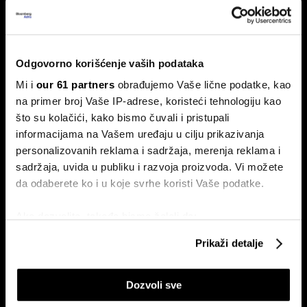
goriva. Pošto se oko 70 odsto svetskih tekstilnih vlakana
proizvodi od nafte, posledice krize mogle bi da stignu i do
naših ormara – od brze mode sa platformi Shein i Temu, do
luksuznih modnih brendova.
Odgovorno korišćenje vaših podataka
Mi i
our 61 partners
obrađujemo Vaše lične podatke, kao
na primer broj Vaše IP-adrese, koristeći tehnologiju kao
što su kolačići, kako bismo čuvali i pristupali
informacijama na Vašem uređaju u cilju prikazivanja
personalizovanih reklama i sadržaja, merenja reklama i
sadržaja, uvida u publiku i razvoja proizvoda. Vi možete
da odaberete ko i u koje svrhe koristi Vaše podatke.
Dr Stefan Jerotić: Težak nije
Tržište nekretnina u Dubaiju
čovek, nego odnos postane
raste uprkos ratu: stručnjaci
težak
savetuju kako i zašto sada
Ako dozvolite, takođe bismo želeli da:
investirati
Prikupimo podatke o vašoj geografskoj lokaciji
Prikaži detalje
koji imaju tačnost od nekoliko metara
Identifikujte svoj uređaj tako što ćete ga aktivno
Dozvoli sve
skenirati na određene karakteristike (posebno
označavanje)