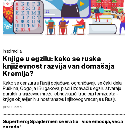
Inspiracija
Knjige u egzilu: kako se ruska
književnost razvija van domašaja
Kremlja?
Kako se cenzura u Rusiji pojačava, ograničavaju se čak i dela
Puškina, Gogolja i Bulgakova, pisci i izdavači u egzilu stvaraju
paralelnu književnu mrežu, obnavljajući tradiciju tamizdata -
knjiga objavljenih u inostranstvu i njihovog vraćanja u Rusiju.
pre 22 sata
Superheroj Spajdermen se vratio – više emocija, veća
zarada!