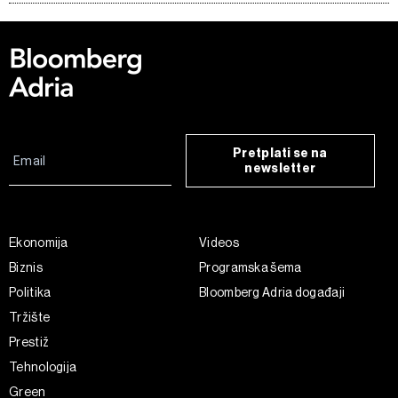
Pretplati se na
newsletter
Ekonomija
Videos
Biznis
Programska šema
Politika
Bloomberg Adria događaji
Tržište
Prestiž
Tehnologija
Green