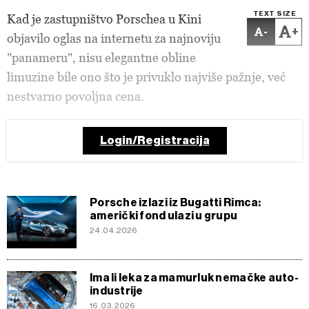
TEXT SIZE
Kad je zastupništvo Porschea u Kini
-
+
objavilo oglas na internetu za najnoviju
"panameru", nisu elegantne obline
limuzine bile ono što je privuklo najviše pažnje, već
nestvarno povoljna cena.
Login/Registracija
Porsche izlazi iz Bugatti Rimca:
američki fond ulazi u grupu
24.04.2026
Ima li leka za mamurluk nemačke auto-
industrije
16.03.2026