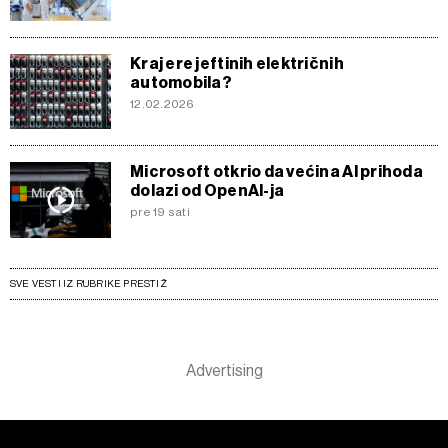
Kraj ere jeftinih električnih
automobila?
12.02.2026
Microsoft otkrio da većina AI prihoda
dolazi od OpenAI-ja
pre 19 sati
SVE VESTI IZ RUBRIKE PRESTIŽ