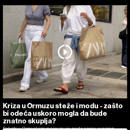
Kriza u Ormuzu steže i modu - zašto
bi odeća uskoro mogla da bude
znatno skuplja?
Sukobi u Ormuskom moreuzu ne prete samo cenama