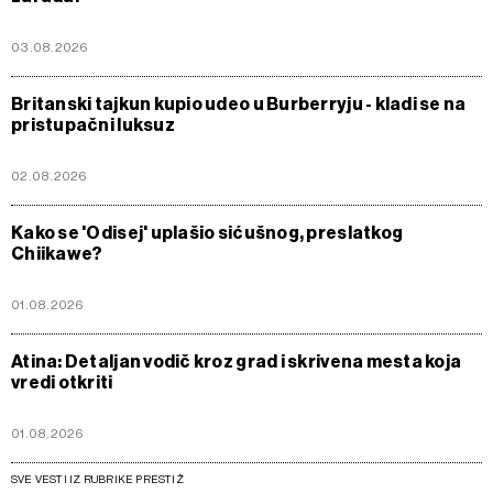
03.08.2026
Britanski tajkun kupio udeo u Burberryju - kladi se na
pristupačni luksuz
02.08.2026
Kako se 'Odisej' uplašio sićušnog, preslatkog
Chiikawe?
01.08.2026
Atina: Detaljan vodič kroz grad i skrivena mesta koja
vredi otkriti
01.08.2026
SVE VESTI IZ RUBRIKE PRESTIŽ