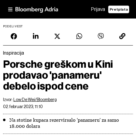
Prijava
Pretplata
PODELI VEST
Inspiracija
Porsche greškom u Kini
prodavao 'panameru'
debelo ispod cene
Izvor:
Low De Wei/Bloomberg
02. februar 2023, 11:10
Na stotine kupaca rezervirsalo 'panameru' za samo
18.000 dolara