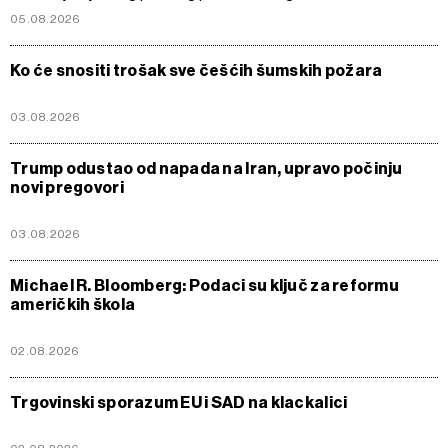
05.08.2026
Ko će snositi trošak sve češćih šumskih požara
03.08.2026
Trump odustao od napada na Iran, upravo počinju
novi pregovori
03.08.2026
Michael R. Bloomberg: Podaci su ključ za reformu
američkih škola
02.08.2026
Trgovinski sporazum EU i SAD na klackalici