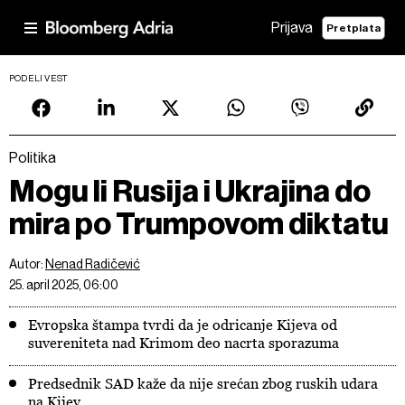
Prijava
Pretplata
PODELI VEST
Politika
Mogu li Rusija i Ukrajina do
mira po Trumpovom diktatu
Autor:
Nenad Radičević
25. april 2025, 06:00
Evropska štampa tvrdi da je odricanje Kijeva od
suvereniteta nad Krimom deo nacrta sporazuma
Predsednik SAD kaže da nije srećan zbog ruskih udara
na Kijev