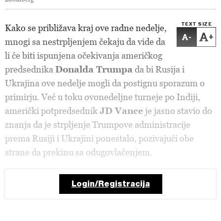
TEXT SIZE
Kako se približava kraj ove radne nedelje,
-
+
mnogi sa nestrpljenjem čekaju da vide da
li će biti ispunjena očekivanja američkog
predsednika
Donalda Trumpa
da bi Rusija i
Ukrajina ove nedelje mogli da postignu sporazum o
primirju. Već u toku ovonedeljne turneje po Indiji,
američki potpredsednik
JD Vance
je jasno stavio do
znanja da je strpljenje Trumpove administracije
prema Rusiji i Ukrajini ponestalo, pozivajući obe
strane da prekinu sa odugovlačenjem.
Login/Registracija