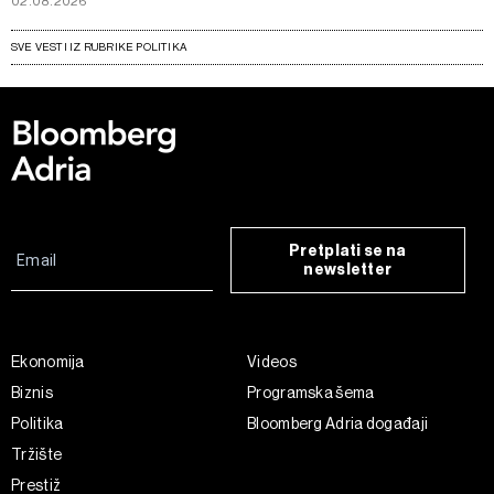
02.08.2026
SVE VESTI IZ RUBRIKE POLITIKA
Pretplati se na
newsletter
Ekonomija
Videos
Biznis
Programska šema
Politika
Bloomberg Adria događaji
Tržište
Prestiž