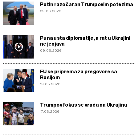
Putin razočaran Trumpovim potezima
29.06.2026
Puna usta diplomatije, a rat u Ukrajini
ne jenjava
09.06.2026
EU se priprema za pregovore sa
Rusijom
19.05.2026
Trumpov fokus se vraća na Ukrajinu
17.06.2026