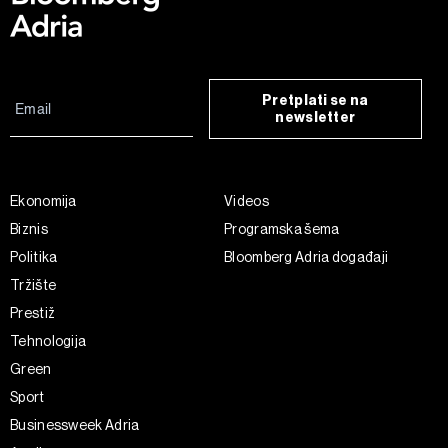
Pretplati se na
newsletter
Ekonomija
Videos
Biznis
Programska šema
Politika
Bloomberg Adria događaji
Tržište
Prestiž
Tehnologija
Green
Sport
Businessweek Adria