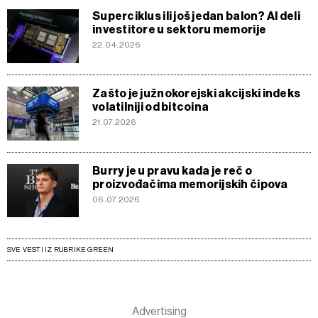
Superciklus ili još jedan balon? AI deli
investitore u sektoru memorije
22.04.2026
Zašto je južnokorejski akcijski indeks
volatilniji od bitcoina
21.07.2026
Burry je u pravu kada je reč o
proizvođačima memorijskih čipova
06.07.2026
SVE VESTI IZ RUBRIKE GREEN