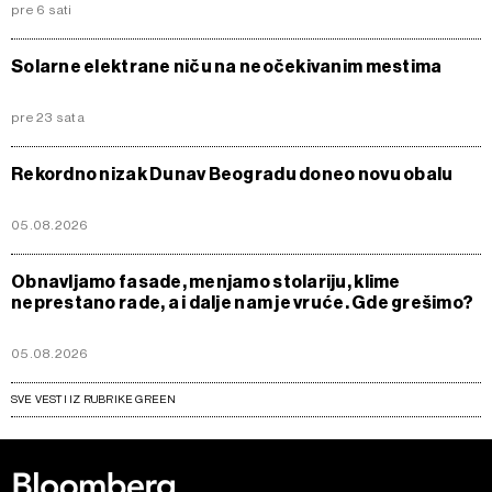
pre 6 sati
Solarne elektrane niču na neočekivanim mestima
pre 23 sata
Rekordno nizak Dunav Beogradu doneo novu obalu
05.08.2026
Obnavljamo fasade, menjamo stolariju, klime
neprestano rade, a i dalje nam je vruće. Gde grešimo?
05.08.2026
SVE VESTI IZ RUBRIKE GREEN