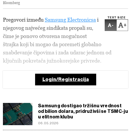
Bloomberg
TEXT SIZE
Pregovori između
Samsung Electronicsa
i
-
+
njegovog najvećeg sindikata propali su,
čime je ponovo otvorena mogućnost
štrajka koji bi mogao da poremeti globalno
snabdevanje čipovima i zada udarac jednom od
ključnih pokretača južnokorejske privrede.
Login/Registracija
Samsung dostigao tržišnu vrednost
od bilion dolara, pridruživši se TSMC-ju
u elitnom klubu
06.05.2026