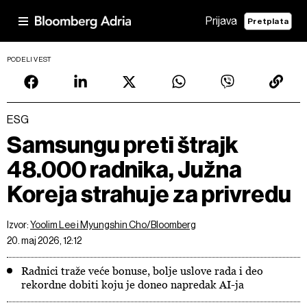
Prijava
Pretplata
PODELI VEST
ESG
Samsungu preti štrajk
48.000 radnika, Južna
Koreja strahuje za privredu
Izvor:
Yoolim Lee i Myungshin Cho/Bloomberg
20. maj 2026, 12:12
Radnici traže veće bonuse, bolje uslove rada i deo
rekordne dobiti koju je doneo napredak AI-ja