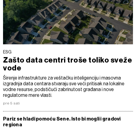
ESG
Zašto data centri troše toliko sveže
vode
Širenje infrastrukture za veštačku inteligenciju i masovna
izgradnja data centara stvaraju sve veći pritisak na lokalne
vodne resurse, podstičući zabrinutost građana i nove
regulatorne mere vlasti.
pre 5 sati
Pariz se hladi pomoću Sene. Isto bi mogli i gradovi
regiona