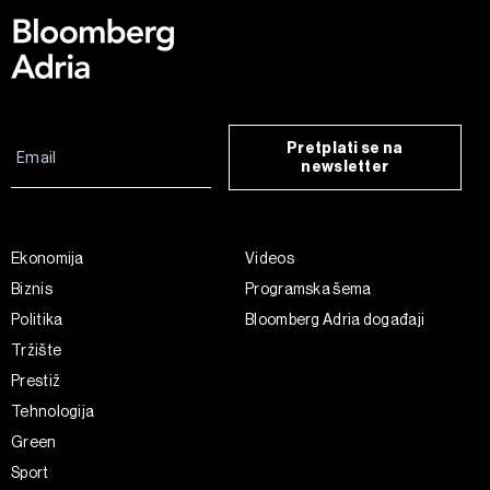
Pretplati se na
newsletter
Ekonomija
Videos
Biznis
Programska šema
Politika
Bloomberg Adria događaji
Tržište
Prestiž
Tehnologija
Green
Sport