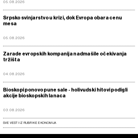
05.08.2026
Srpsko svinjarstvo u krizi, dok Evropa obara cenu
mesa
05.08.2026
Zarade evropskih kompanija nadmašile očekivanja
tržišta
04.08.2026
Bioskopi ponovo pune sale - holivudski hitovi podigli
akcije bioskopskih lanaca
03.08.2026
SVE VESTI IZ RUBRIKE EKONOMIJA