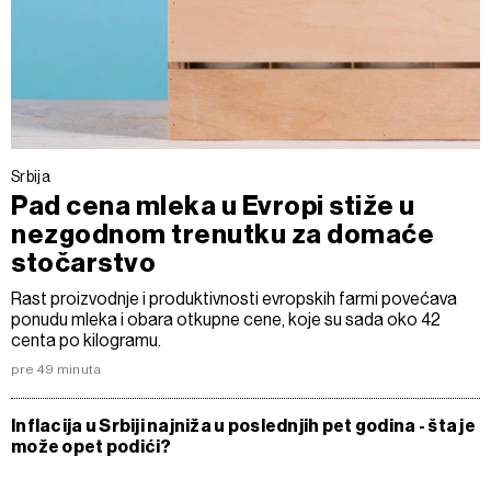
Srbija
Pad cena mleka u Evropi stiže u
nezgodnom trenutku za domaće
stočarstvo
Rast proizvodnje i produktivnosti evropskih farmi povećava
ponudu mleka i obara otkupne cene, koje su sada oko 42
centa po kilogramu.
pre 49 minuta
Inflacija u Srbiji najniža u poslednjih pet godina - šta je
može opet podići?