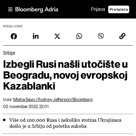
Prijava
Pretplata
PODELI VEST
Srbija
Izbegli Rusi našli utočište u
Beogradu, novoj evropskoj
Kazablanki
Izvor:
Misha Savic i Rodney Jefferson/Bloomberg
02. novembar 2022, 22:01
Više od 100.000 Rusa i nekoliko stotina Ukrajinaca
došlo je u Srbiju od početka sukoba