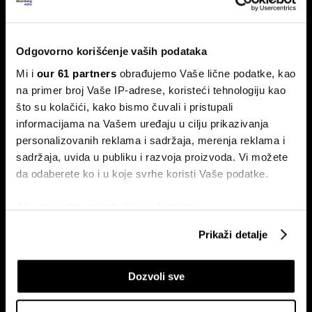
Zvaničnici Federalnih rezervi (Fed) ostavili su kamatne
stope nepromenjenim, ali neujednačeno glasanje pokazalo
je da pojedini kreatori monetarne politike sve više smatraju
da je potrebno dodatno povećati stope kako bi se
Odgovorno korišćenje vaših podataka
obuzdala ponovna pojava inflacije.
Mi i
our 61 partners
obrađujemo Vaše lične podatke, kao
na primer broj Vaše IP-adrese, koristeći tehnologiju kao
što su kolačići, kako bismo čuvali i pristupali
informacijama na Vašem uređaju u cilju prikazivanja
personalizovanih reklama i sadržaja, merenja reklama i
sadržaja, uvida u publiku i razvoja proizvoda. Vi možete
da odaberete ko i u koje svrhe koristi Vaše podatke.
Afrička kuga svinja pojačava
Programeri u Srbiji zarađuju
Ako dozvolite, takođe bismo želeli da:
pritisak na tržište mesa i uvoz u
četiri puta više od ugostitelja
Srbiji
Prikupimo podatke o vašoj geografskoj lokaciji
Prikaži detalje
koji imaju tačnost od nekoliko metara
Identifikujte svoj uređaj tako što ćete ga aktivno
Dozvoli sve
skenirati na određene karakteristike (posebno
označavanje)