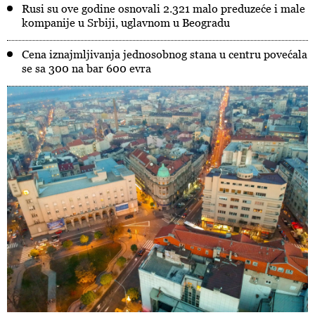
Rusi su ove godine osnovali 2.321 malo preduzeće i male
kompanije u Srbiji, uglavnom u Beogradu
Cena iznajmljivanja jednosobnog stana u centru povećala
se sa 300 na bar 600 evra