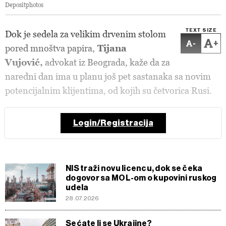
Depositphotos
TEXT SIZE
Dok je sedela za velikim drvenim stolom
-
+
pored mnoštva papira,
Tijana
Vujović,
advokat iz Beograda, kaže da za
naredni dan ima u planu još pet sastanaka sa novim
potencijalnim klijentima, od kojih su četvorica Rusi.
Login/Registracija
NIS traži novu licencu, dok se čeka
dogovor sa MOL-om o kupovini ruskog
udela
28.07.2026
Sećate li se Ukrajine?