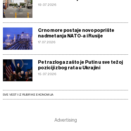
19.07.2026
Crno more postaje novo poprište
nadmetanja NATO-a i Rusije
17.07.2026
Pet razloga zašto je Putin u sve težoj
poziciji zbog rata u Ukrajini
15.07.2026
SVE VESTI IZ RUBRIKE EKONOMIJA