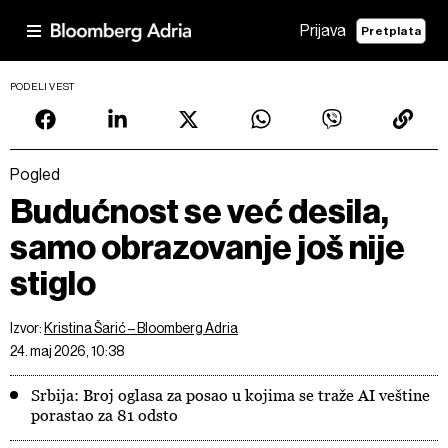
Prijava
Pretplata
PODELI VEST
Pogled
Budućnost se već desila,
samo obrazovanje još nije
stiglo
Izvor:
Kristina Šarić – Bloomberg Adria
24. maj 2026, 10:38
Srbija: Broj oglasa za posao u kojima se traže AI veštine
porastao za 81 odsto