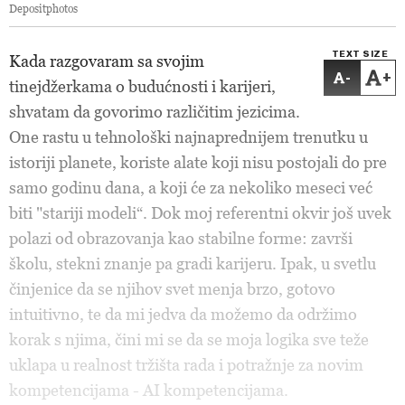
Depositphotos
TEXT SIZE
Kada razgovaram sa svojim
-
+
tinejdžerkama o budućnosti i karijeri,
shvatam da govorimo različitim jezicima.
One rastu u tehnološki najnaprednijem trenutku u
istoriji planete, koriste alate koji nisu postojali do pre
samo godinu dana, a koji će za nekoliko meseci već
biti "stariji modeli“. Dok moj referentni okvir još uvek
polazi od obrazovanja kao stabilne forme: završi
školu, stekni znanje pa gradi karijeru. Ipak, u svetlu
činjenice da se njihov svet menja brzo, gotovo
intuitivno, te da mi jedva da možemo da održimo
korak s njima, čini mi se da se moja logika sve teže
uklapa u realnost tržišta rada i potražnje za novim
kompetencijama - AI kompetencijama.