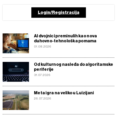
Login/Registracija
AI dvojnici preminulih kao nova
duhovno-tehnološka pomama
01.08.2026
Od kulturnog nasleđa do algoritamske
periferije
31.07.2026
Meta igra na veliko u Luizijani
26.07.2026