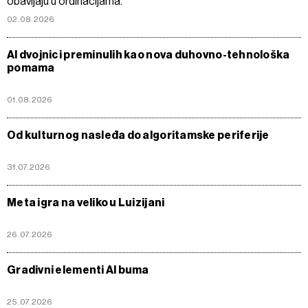
obavljaju u ordinacijama.
02.08.2026
AI dvojnici preminulih kao nova duhovno-tehnološka
pomama
01.08.2026
Od kulturnog nasleđa do algoritamske periferije
31.07.2026
Meta igra na veliko u Luizijani
26.07.2026
Gradivni elementi AI buma
25.07.2026