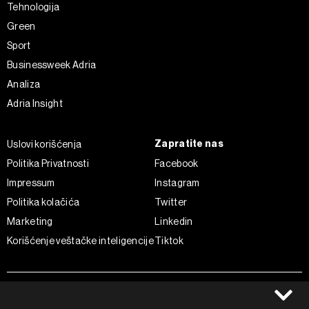
Tehnologija
Green
Sport
Businessweek Adria
Analiza
Adria Insight
Zapratite nas
Uslovi korišćenja
Politika Privatnosti
Facebook
Impressum
Instagram
Politika kolačića
Twitter
Marketing
Linkedin
Korišćenje veštačke inteligencije
Tiktok
©2022 - 2026 Bloomberg L.P. All Rights Reserved. BLOOMBERG and
the BLOOMBERG logo are registered trademarks and service marks of