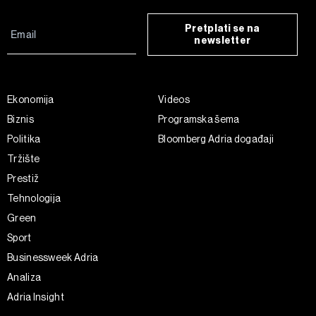
Pretplati se na
newsletter
Ekonomija
Videos
Biznis
Programska šema
Politika
Bloomberg Adria događaji
Tržište
Prestiž
Tehnologija
Green
Sport
Businessweek Adria
Analiza
Adria Insight