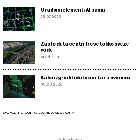
Gradivni elementi AI buma
25.07.2026
Zašto data centri troše toliko sveže
vode
pre 4 sata
Kako izgraditi data centar u svemiru
08.08.2026
SVE VESTI IZ RUBRIKE BUSINESSWEEK ADRIA