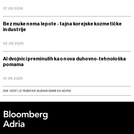
07.08.2026
Bez muke nema lepote - tajna korejske kozmetičke
industrije
02.08.2026
AI dvojnici preminulih kao nova duhovno-tehnološka
pomama
01.08.2026
SVE VESTI IZ RUBRIKE BUSINESSWEEK ADRIA