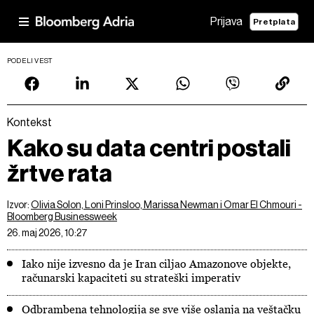
Prijava
Pretplata
PODELI VEST
Kontekst
Kako su data centri postali
žrtve rata
Izvor:
Olivia Solon, Loni Prinsloo, Marissa Newman i Omar El Chmouri -
Bloomberg Businessweek
26. maj 2026, 10:27
Iako nije izvesno da je Iran ciljao Amazonove objekte,
računarski kapaciteti su strateški imperativ
Odbrambena tehnologija se sve više oslanja na veštačku