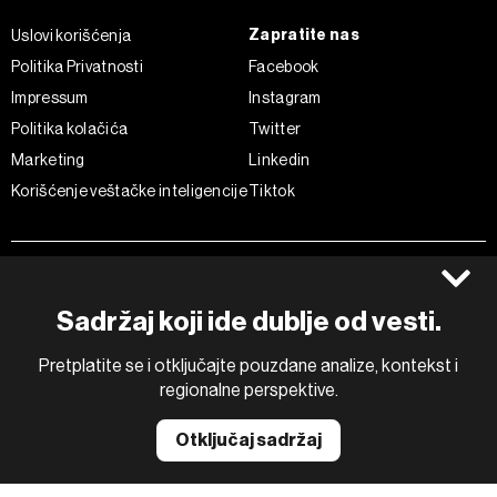
Zapratite nas
Uslovi korišćenja
Politika Privatnosti
Facebook
Impressum
Instagram
Politika kolačića
Twitter
Marketing
Linkedin
Korišćenje veštačke inteligencije
Tiktok
©2022 - 2026 Bloomberg L.P. All Rights Reserved. BLOOMBERG and
the BLOOMBERG logo are registered trademarks and service marks of
Bloomberg Finance L.P. or its subsidiaries, displayed with permission
Sadržaj koji ide dublje od vesti.
Bloomberg Adria is a Mtel Swiss SA Property
News CMS by Cubes
Pretplatite se i otključajte pouzdane analize, kontekst i
regionalne perspektive.
Otključaj sadržaj