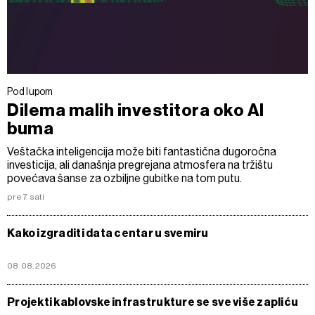
Pod lupom
Dilema malih investitora oko AI
buma
Veštačka inteligencija može biti fantastična dugoročna
investicija, ali današnja pregrejana atmosfera na tržištu
povećava šanse za ozbiljne gubitke na tom putu.
pre 7 sati
Kako izgraditi data centar u svemiru
08.08.2026
Projekti kablovske infrastrukture se sve više zapliću