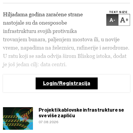
TEXT SIZE
Hiljadama godina zaraćene strane
-
+
nastojale su da onesposobe
infrastrukturu svojih protivnika
trovanjem bunara, paljenjem mostova ili, u novije
vreme, napadima na železnicu, rafinerije i aerodrome.
U ratu koji se sada odvija širom Bliskog istoka, dodat
je još jedan cilj: data centri.
Login/Registracija
Projekti kablovske infrastrukture se
sve više zapliću
07.08.2026