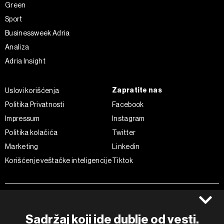
Green
Sport
Businessweek Adria
Analiza
Adria Insight
Zapratite nas
Uslovi korišćenja
Politika Privatnosti
Facebook
Impressum
Instagram
Politika kolačića
Twitter
Marketing
Linkedin
Korišćenje veštačke inteligencije
Tiktok
©2022 - 2026 Bloomberg L.P. All Rights Reserved. BLOOMBERG and
the BLOOMBERG logo are registered trademarks and service marks of
Bloomberg Finance L.P. or its subsidiaries, displayed with permission
Sadržaj koji ide dublje od vesti.
Bloomberg Adria is a Mtel Swiss SA Property