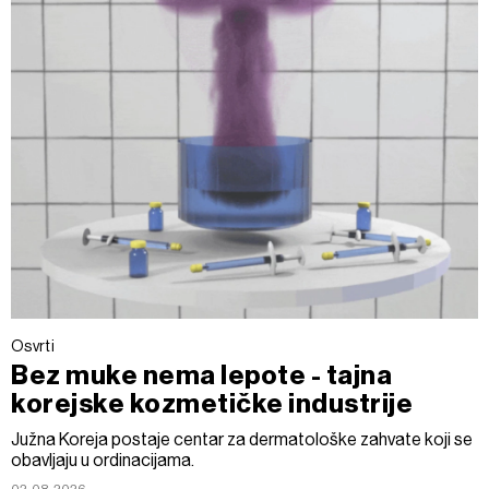
Osvrti
Bez muke nema lepote - tajna
korejske kozmetičke industrije
Južna Koreja postaje centar za dermatološke zahvate koji se
obavljaju u ordinacijama.