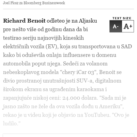
Joel Plosz za Bloomberg Businessweek
TEXT SIZE
Richard Benoit
odleteo je na Aljasku
-
+
pre nešto više od godinu dana da bi
testirao seriju najnovijih kineskih
električnih vozila (EV), koja su transportovana u SAD
kako bi oduševila onlajn influensere u domenu
automobila poput njega. Sedeći za volanom
nebeskoplavog modela "chery iCar 03", Benoit se
divio prostranoj unutrašnjosti SUV-a, digitalnom
širokom ekranu sa ugrađenim karaokama i
zapanjujuće niskoj ceni: 24.000 dolara. "Sada mi je
jasno zašto ne žele da ova vozila dođu u Ameriku",
rekao je u videu koji je objavio na YouTubeu. "Ovo je
ludilo."