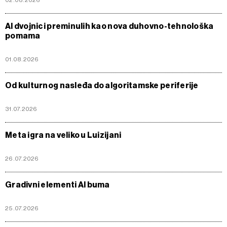
02.08.2026
AI dvojnici preminulih kao nova duhovno-tehnološka
pomama
01.08.2026
Od kulturnog nasleđa do algoritamske periferije
31.07.2026
Meta igra na veliko u Luizijani
26.07.2026
Gradivni elementi AI buma
25.07.2026