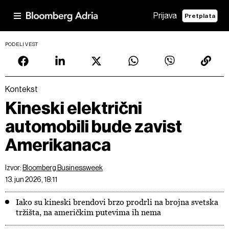
Prijava
Pretplata
PODELI VEST
Kontekst
Kineski električni
automobili bude zavist
Amerikanaca
Izvor:
Bloomberg Businessweek
13. jun 2026, 18:11
Iako su kineski brendovi brzo prodrli na brojna svetska
tržišta, na američkim putevima ih nema