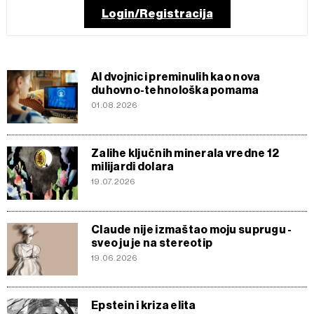
Login/Registracija
AI dvojnici preminulih kao nova
duhovno-tehnološka pomama
01.08.2026
Zalihe ključnih minerala vredne 12
milijardi dolara
19.07.2026
Claude nije izmaštao moju suprugu -
sveo ju je na stereotip
19.06.2026
Epstein i kriza elita