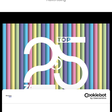
Ljudi koji su obeležili 2024. i koji će