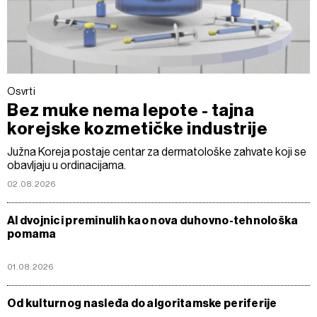
Osvrti
Bez muke nema lepote - tajna
korejske kozmetičke industrije
Južna Koreja postaje centar za dermatološke zahvate koji se
obavljaju u ordinacijama.
02.08.2026
AI dvojnici preminulih kao nova duhovno-tehnološka
pomama
01.08.2026
Od kulturnog nasleđa do algoritamske periferije