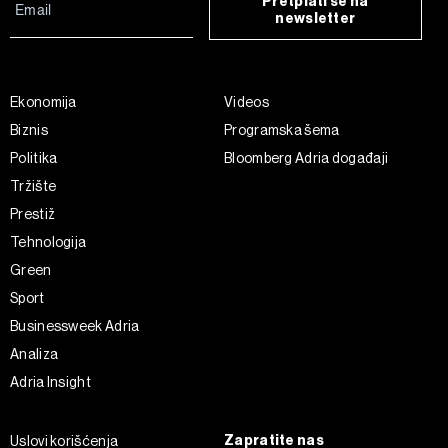
Pretplati se na
newsletter
Ekonomija
Videos
Biznis
Programska šema
Politika
Bloomberg Adria događaji
Tržište
Prestiž
Tehnologija
Green
Sport
Businessweek Adria
Analiza
Adria Insight
Zapratite nas
Uslovi korišćenja