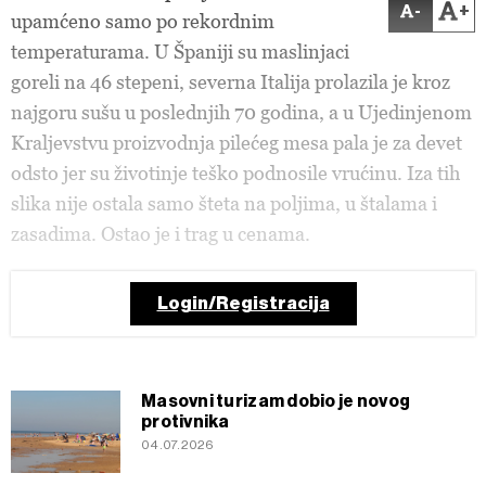
-
+
upamćeno samo po rekordnim
temperaturama. U Španiji su maslinjaci
goreli na 46 stepeni, severna Italija prolazila je kroz
najgoru sušu u poslednjih 70 godina, a u Ujedinjenom
Kraljevstvu proizvodnja pilećeg mesa pala je za devet
odsto jer su životinje teško podnosile vrućinu. Iza tih
slika nije ostala samo šteta na poljima, u štalama i
zasadima. Ostao je i trag u cenama.
Login/Registracija
Masovni turizam dobio je novog
protivnika
04.07.2026