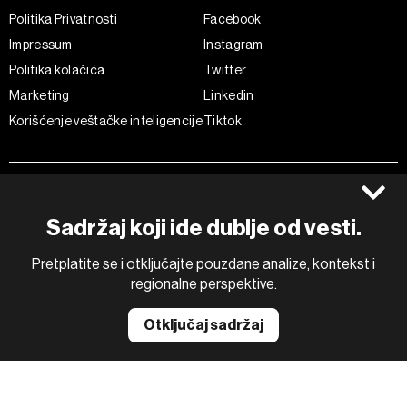
Politika Privatnosti
Facebook
Impressum
Instagram
Politika kolačića
Twitter
Marketing
Linkedin
Korišćenje veštačke inteligencije
Tiktok
©2022 - 2026 Bloomberg L.P. All Rights Reserved. BLOOMBERG and
the BLOOMBERG logo are registered trademarks and service marks of
Bloomberg Finance L.P. or its subsidiaries, displayed with permission
Sadržaj koji ide dublje od vesti.
Bloomberg Adria is a Mtel Swiss SA Property
News CMS by Cubes
Pretplatite se i otključajte pouzdane analize, kontekst i
regionalne perspektive.
Otključaj sadržaj