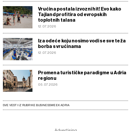
Vrućina postala izvozni hit! Evo kako
Tajland profitira od evropskih
toplotnih talasa
12.07.2026
Iza odeće koju nosimo vodi se sve teža
borba s vrućinama
12.07.2026
Promena turističke paradigme u Adria
regionu
05.07.2026
SVE VESTI IZ RUBRIKE BUSINESSWEEK ADRIA