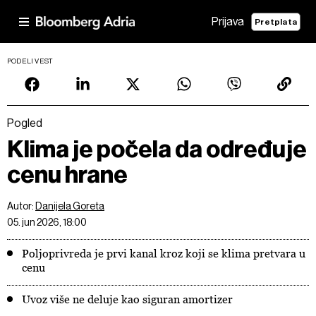
Prijava
Pretplata
PODELI VEST
Pogled
Klima je počela da određuje
cenu hrane
Autor:
Danijela Goreta
05. jun 2026, 18:00
Poljoprivreda je prvi kanal kroz koji se klima pretvara u
cenu
Uvoz više ne deluje kao siguran amortizer