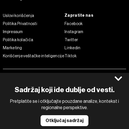
Zapratite nas
Uslovi korišćenja
Politika Privatnosti
Facebook
Impressum
Instagram
Politika kolačića
Twitter
Marketing
Linkedin
Korišćenje veštačke inteligencije
Tiktok
©2022 - 2026 Bloomberg L.P. All Rights Reserved. BLOOMBERG and
the BLOOMBERG logo are registered trademarks and service marks of
Bloomberg Finance L.P. or its subsidiaries, displayed with permission
Sadržaj koji ide dublje od vesti.
Bloomberg Adria is a Mtel Swiss SA Property
News CMS by Cubes
Pretplatite se i otključajte pouzdane analize, kontekst i
regionalne perspektive.
Otključaj sadržaj