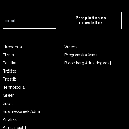
Pretplati se na
newsletter
Ekonomija
Videos
Biznis
Programska šema
Politika
Bloomberg Adria događaji
Tržište
Prestiž
Tehnologija
Green
Sport
Businessweek Adria
Analiza
Adria Insight