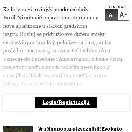
TEXT SIZE
Kada je novi rovinjski gradonačelnik
-
+
Emil Nimčević
najavio moratorijum na
nove apartmane u starom gradskom
jezgru, Rovinj se pridružio sve dužem spisku
evropskih gradova koji pokušavaju da ograniče
posledice masovnog turizma. Od Dubrovnika i
Venecije do Barselone i Amsterdama, lokalne vlasti
poslednjih godina uvode različite mere kako bi
smanjile pritisak na istorijska gradska jezgra,
infrastrukturu i tržište stanovanja.
Login/Registracija
Vrućina postala izvozni hit! Evo kako