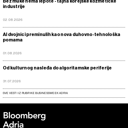
Bez muke nema lepote - tajna korejske kozmetičke
industrije
02.08.2026
AI dvojnici preminulih kao nova duhovno-tehnološka
pomama
01.08.2026
Od kulturnog nasleđa do algoritamske periferije
31.07.2026
SVE VESTI IZ RUBRIKE BUSINESSWEEK ADRIA