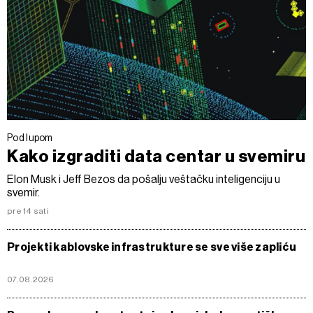
Pod lupom
Kako izgraditi data centar u svemiru
Elon Musk i Jeff Bezos da pošalju veštačku inteligenciju u
svemir.
pre 14 sati
Projekti kablovske infrastrukture se sve više zapliću
07.08.2026