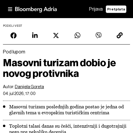
Prijava
Pretplata
PODELI VEST
Pod lupom
Masovni turizam dobio je
novog protivnika
Autor:
Danijela Goreta
04. jul 2026, 17:00
Masovni turizam poslednjih godina postao je jedna od
glavnih tema u evropskim turističkim centrima
Toplotni talasi danas su češći, intenzivniji i dugotrajniji
nego pre nekoliko decenija