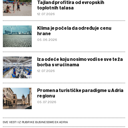
Tajland profitira od evropskih
toplotnih talasa
12.07.2026
Klima je počela da određuje cenu
hrane
05.06.2026
Iza odeće koju nosimo vodi se sve teža
borba s vrućinama
12.07.2026
Promena turističke paradigme u Adria
regionu
05.07.2026
SVE VESTI IZ RUBRIKE BUSINESSWEEK ADRIA