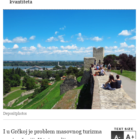
kvantiteta
Depositphotos
TEXT SIZE
I u Grčkoj je problem masovnog turizma
-
+