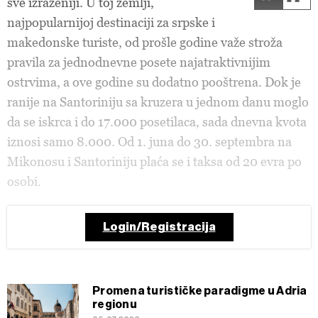
sve izraženiji. U toj zemlji,
najpopularnijoj destinaciji za srpske i
makedonske turiste, od prošle godine važe stroža
pravila za jednodnevne posete najatraktivnijim
ostrvima, a ove godine su dodatno pooštrena. Dok je
ranije na Santoriniju sa kruzera u jednom danu moglo
da se iskrca i do 17.000 posetilaca, sada dnevna kvota
iznosi samo 8.000. Od 1. juna do 30. septembra na
Mikonosu i Santoriniju plaća se i taksa od 20 evra po
osobi.
Login/Registracija
Promena turističke paradigme u Adria
regionu