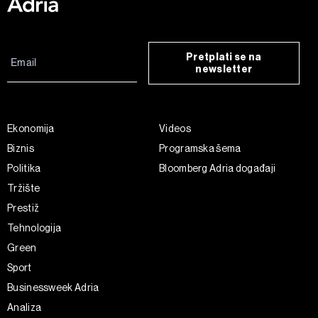
Pretplati se na
newsletter
Ekonomija
Videos
Biznis
Programska šema
Politika
Bloomberg Adria događaji
Tržište
Prestiž
Tehnologija
Green
Sport
Businessweek Adria
Analiza