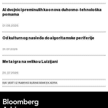
AI dvojnici preminulih kao nova duhovno-tehnološka
pomama
01.08.2026
Od kulturnog nasleđa do algoritamske periferije
31.07.2026
Meta igra na veliko u Luizijani
26.07.2026
SVE VESTI IZ RUBRIKE BUSINESSWEEK ADRIA