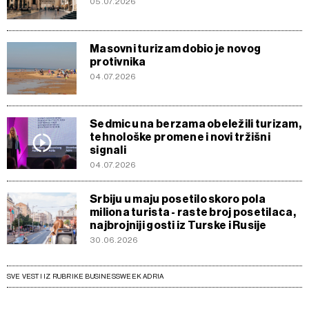
05.07.2026
Masovni turizam dobio je novog
protivnika
04.07.2026
Sedmicu na berzama obeležili turizam,
tehnološke promene i novi tržišni
signali
04.07.2026
Srbiju u maju posetilo skoro pola
miliona turista - raste broj posetilaca,
najbrojniji gosti iz Turske i Rusije
30.06.2026
SVE VESTI IZ RUBRIKE BUSINESSWEEK ADRIA