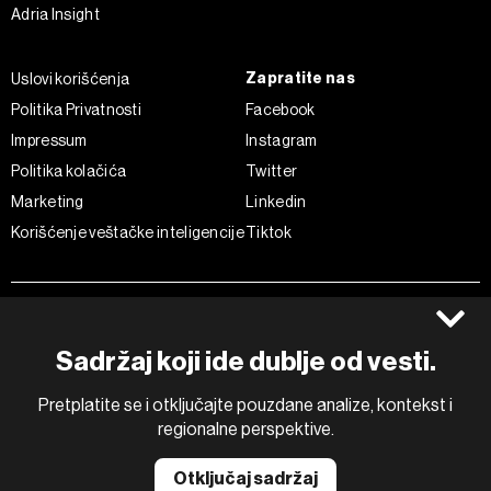
Adria Insight
Zapratite nas
Uslovi korišćenja
Politika Privatnosti
Facebook
Impressum
Instagram
Politika kolačića
Twitter
Marketing
Linkedin
Korišćenje veštačke inteligencije
Tiktok
©2022 - 2026 Bloomberg L.P. All Rights Reserved. BLOOMBERG and
the BLOOMBERG logo are registered trademarks and service marks of
Bloomberg Finance L.P. or its subsidiaries, displayed with permission
Sadržaj koji ide dublje od vesti.
Bloomberg Adria is a Mtel Swiss SA Property
News CMS by Cubes
Pretplatite se i otključajte pouzdane analize, kontekst i
regionalne perspektive.
Otključaj sadržaj