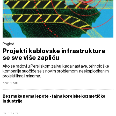
Pogled
Projekti kablovske infrastrukture
se sve više zapliću
Ako se radovi u Persijskom zalivu ikada nastave, tehnološke
kompanije suočiće se s novim problemom: neeksplodiranim
projektilima i minama.
pre 18 sati
Bez muke nema lepote - tajna korejske kozmetičke
industrije
02.08.2026