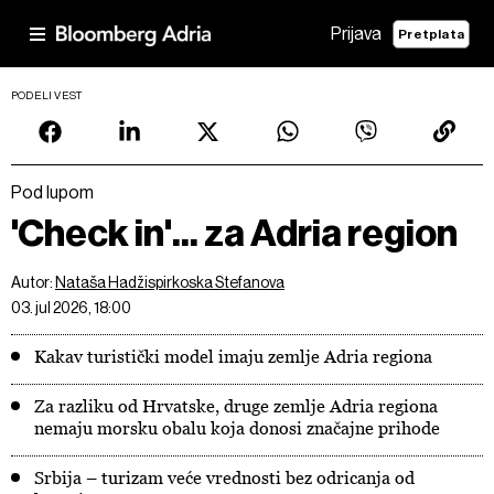
Prijava
Pretplata
PODELI VEST
Pod lupom
'Check in'... za Adria region
Autor:
Nataša Hadžispirkoska Stefanova
03. jul 2026, 18:00
Kakav turistički model imaju zemlje Adria regiona
Za razliku od Hrvatske, druge zemlje Adria regiona
nemaju morsku obalu koja donosi značajne prihode
Srbija – turizam veće vrednosti bez odricanja od