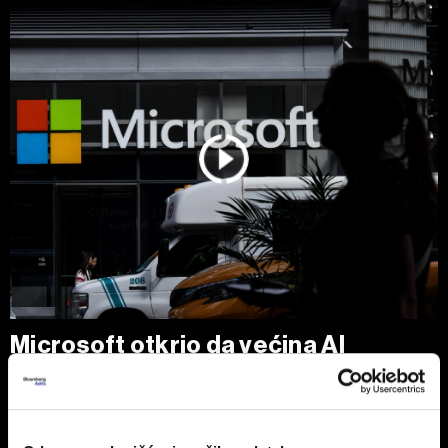
Microsoft otkrio da većina AI
prihoda dolazi od OpenAI-ja
OpenAI je u prethodnoj fiskalnoj godini doneo Microsoftu
24,1 milijardu dolara prihoda, što predstavlja oko 70 odsto
njegovog AI poslovanja.