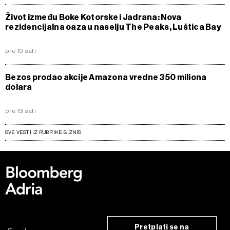
Život između Boke Kotorske i Jadrana: Nova
rezidencijalna oaza u naselju The Peaks, Luštica Bay
pre 10 sati
Bezos prodao akcije Amazona vredne 350 miliona
dolara
pre 13 sati
SVE VESTI IZ RUBRIKE BIZNIS
Pretplati se na