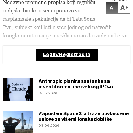
TEXT SIZE
Nedavne promene propisa koji regulišu
-
+
indijske banke u senci ponovo su
rasplamsale spekulacije da bi Tata Sons
Pvt., subjekt koji leži u srcu jednog od najvećih
konglomerata nacije, možda morao da izađe na berzu.
Login/Registracija
Anthropic planira sastanke sa
investitorima uoči velikog IPO-a
15.07.2026
Zaposleni SpaceX-a traže povlašćene
uslove za višemilionske dobitke
03.06.2026