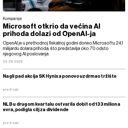
Kompanije
Microsoft otkrio da većina AI
prihoda dolazi od OpenAI-ja
OpenAI je u prethodnoj fiskalnoj godini doneo Microsoftu 24,1
milijardu dolara prihoda, što predstavlja oko 70 odsto
njegovog AI poslovanja.
05.08.2026
Nagli pad akcija SK Hynixa ponovo uzdrmao tržište
pre 8 sati
NLB u drugom kvartalu ostvarila dobit od 133 miliona
evra, podigla cilj za dividende
pre 9 sati