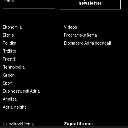
newsletter
Ekonomija
Videos
Biznis
Programska šema
Politika
Bloomberg Adria događaji
Tržište
Prestiž
Tehnologija
Green
Sport
Businessweek Adria
Analiza
Adria Insight
Zapratite nas
Uslovi korišćenja