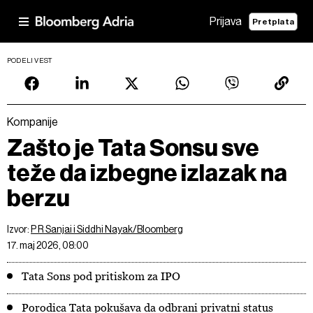
Prijava
Pretplata
PODELI VEST
Kompanije
Zašto je Tata Sonsu sve
teže da izbegne izlazak na
berzu
Izvor:
P R Sanjai i Siddhi Nayak/Bloomberg
17. maj 2026, 08:00
Tata Sons pod pritiskom za IPO
Porodica Tata pokušava da odbrani privatni status