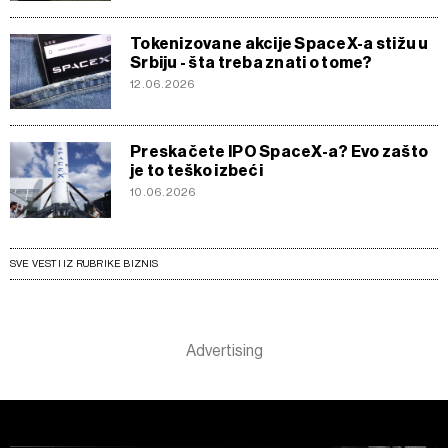
Tokenizovane akcije SpaceX-a stižu u
Srbiju - šta treba znati o tome?
12.06.2026
Preskačete IPO SpaceX-a? Evo zašto
je to teško izbeći
10.06.2026
SVE VESTI IZ RUBRIKE BIZNIS