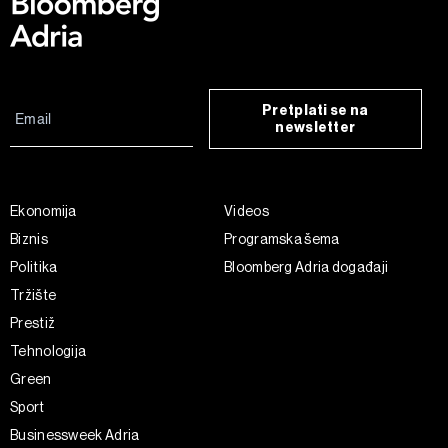
Pretplati se na
newsletter
Ekonomija
Videos
Biznis
Programska šema
Politika
Bloomberg Adria događaji
Tržište
Prestiž
Tehnologija
Green
Sport
Businessweek Adria