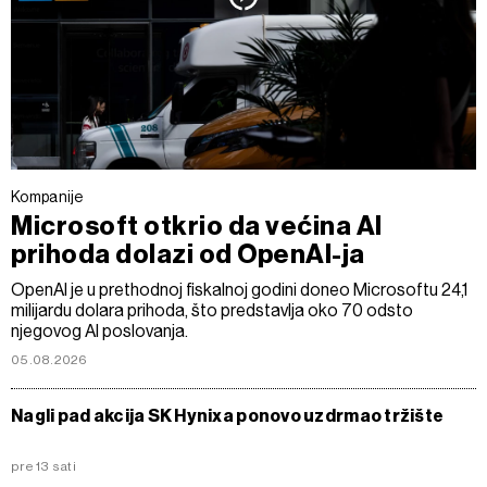
Kompanije
Microsoft otkrio da većina AI
prihoda dolazi od OpenAI-ja
OpenAI je u prethodnoj fiskalnoj godini doneo Microsoftu 24,1
milijardu dolara prihoda, što predstavlja oko 70 odsto
njegovog AI poslovanja.
05.08.2026
Nagli pad akcija SK Hynixa ponovo uzdrmao tržište
pre 13 sati