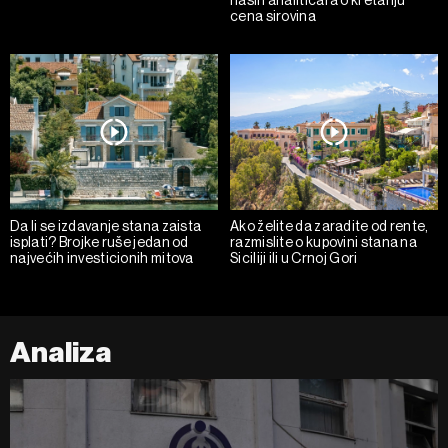
naših analitičara o kretanju
cena sirovina
Da li se izdavanje stana zaista
Ako želite da zaradite od rente,
isplati? Brojke ruše jedan od
razmislite o kupovini stana na
najvećih investicionih mitova
Siciliji ili u Crnoj Gori
Analiza