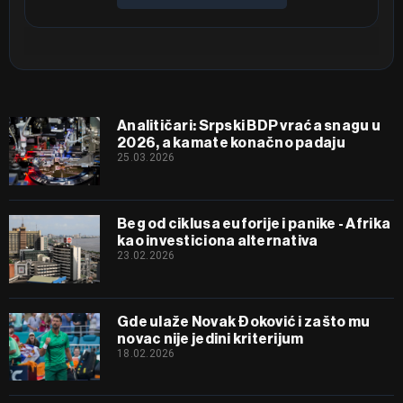
Analitičari: Srpski BDP vraća snagu u
2026, a kamate konačno padaju
25.03.2026
Beg od ciklusa euforije i panike - Afrika
kao investiciona alternativa
23.02.2026
Gde ulaže Novak Đoković i zašto mu
novac nije jedini kriterijum
18.02.2026