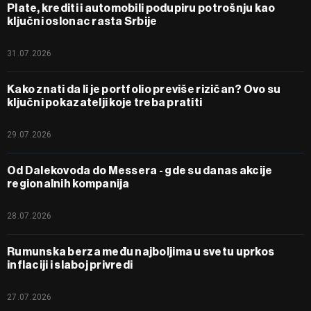
Plate, krediti i automobili podupiru potrošnju kao
ključni oslonac rasta Srbije
31.07.2026
Kako znati da li je portfolio previše rizičan? Ovo su
ključni pokazatelji koje treba pratiti
29.07.2026
Od Dalekovoda do Messera - gde su danas akcije
regionalnih kompanija
28.07.2026
Rumunska berza među najboljima u svetu uprkos
inflaciji i slaboj privredi
27.07.2026