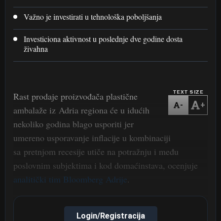
Važno je investirati u tehnološka poboljšanja
Investiciona aktivnost u poslednje dve godine dosta
živahna
TEXT SIZE
Rast prodaje proizvođača plastične
-
+
ambalaže iz Adria regiona će u idućih
nekoliko godina blago usporiti jer
umereno usporavanje inflacije u kombinaciji
sa pretnjom recesije utiče na potražnju i među
poslovnim subjektima i kod domaćinstava, ocenjuje
analitički tim Bloomberg Adrije
.
Login/Registracija