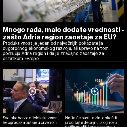
Mnogo rada, malo dodate vrednosti -
zašto Adria region zaostaje za EU?
Produktivnost je jedan od najvažnijih pokazatelja
dugoročnog ekonomskog razvoja, ali upravo na tom
području Adria region i dalje značajno zaostaje za
ostatkom Evrope.
Svetske berze odolele krizama,
Nafta će pasti, a zlato skočiti -
Beogradska ostaje u crvenom
pročitajte detaljnu prognozu