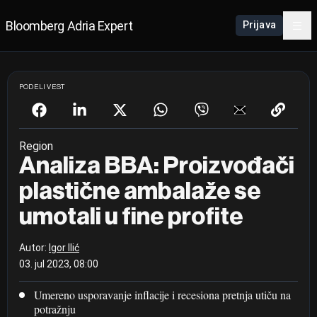
Bloomberg Adria Expert
Prijava
PODELI VEST
Region
Analiza BBA: Proizvođači
plastične ambalaže se
umotali u fine profite
Autor:
Igor Ilić
03. jul 2023, 08:00
Umereno usporavanje inflacije i recesiona pretnja utiču na
potražnju