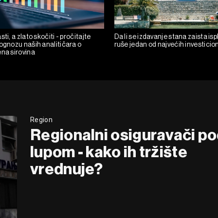
ti, a zlato skočiti - pročitajte
Da li se izdavanje stana zaista isp
rognozu naših analitičara o
ruše jedan od najvećih investicio
ena sirovina
Region
Regionalni osiguravači p
lupom - kako ih tržište
vrednuje?