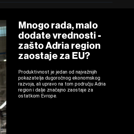
Mnogo rada, malo
dodate vrednosti -
zašto Adria region
zaostaje za EU?
Produktivnost je jedan od najvažnijih
pokazatelja dugoročnog ekonomskog
razvoja, ali upravo na tom području Adria
region i dalje značajno zaostaje za
ostatkom Evrope.