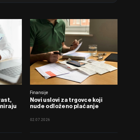
Finansije
rast,
Novi uslovi za trgovce koji
niraju
nude odloženo plaćanje
02.07.2026