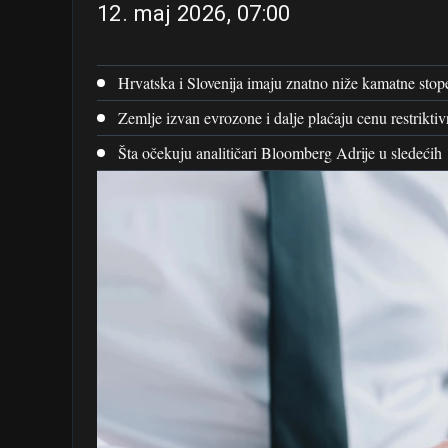
12. maj 2026, 07:00
Hrvatska i Slovenija imaju znatno niže kamatne stop
Zemlje izvan evrozone i dalje plaćaju cenu restriktiv
Šta očekuju analitičari Bloomberg Adrije u sledećih