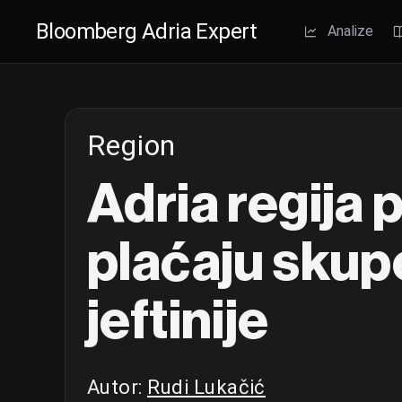
Bloomberg Adria Expert
Analize
Region
Adria regija
plaćaju skupe
jeftinije
Autor:
Rudi Lukačić