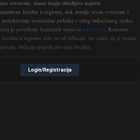
anice evrozone, danas imaju ubedljivo najniže
stambene kredite u regionu, dok zemlje izvan evrozone i
 restriktivnije monetarne politike i višeg inflacionog rizika.
etalj je poređenje kamatnih stopa sa
inflacijom
. Kamatne
kredite u regionu niže su od inflacije, što znači da je realna
tivna, inflacija pojede deo rate kredita.
Login/Registracija