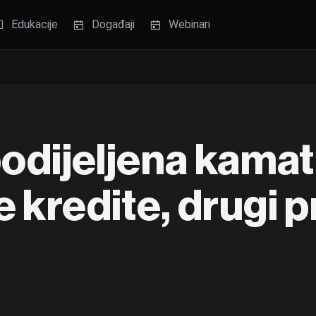
Edukacije
Događaji
Webinari
 podijeljena kama
 kredite, drugi p