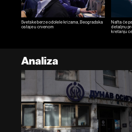
Svetske berze odolele krizama, Beogradska
Nafta će pas
ostaje u crvenom
detaljnu p
kretanju c
Analiza