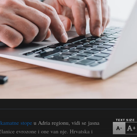
TEXT SIZE
u
kamatne stope
u Adria regionu, vidi se jasna
-
+
članice evrozone i one van nje. Hrvatska i