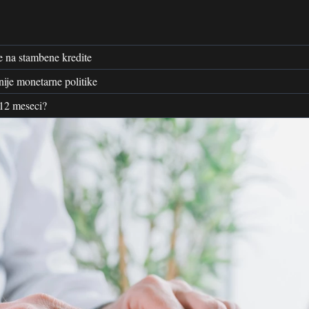
e na stambene kredite
nije monetarne politike
 12 meseci?