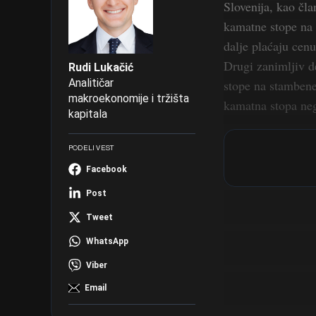
Slovenija, kao čl
kamatne stope na 
dalje plaćaju cenu
Drugi zanimljiv d
Rudi Lukačić
Analitičar
stope na stambene 
makroekonomije i tržišta
kamatna stopa nega
kapitala
PODELI VEST
Facebook
Post
Tweet
WhatsApp
Viber
Email