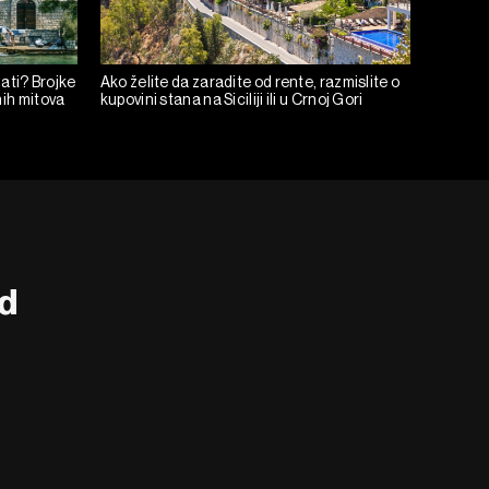
lati? Brojke
Ako želite da zaradite od rente, razmislite o
nih mitova
kupovini stana na Siciliji ili u Crnoj Gori
od