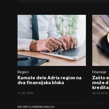
Region
Finansije
Kamate dele Adria region na
Zašto eu
dva finansijska bloka
može da
kredita 
11.05.2026
28.04.2026
SVE VESTI IZ RUBRIKE ANALIZA