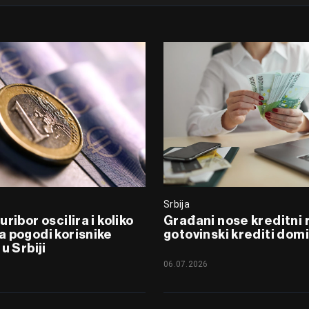
Srbija
ribor oscilira i koliko
Građani nose kreditni 
 pogodi korisnike
gotovinski krediti domi
u Srbiji
06.07.2026