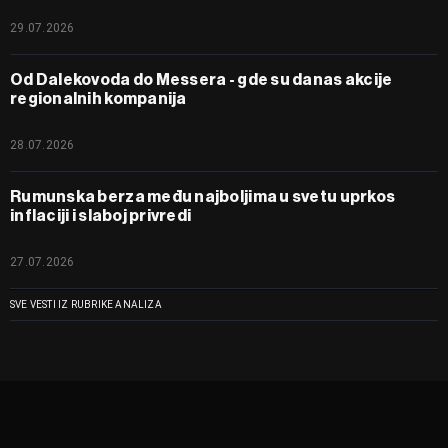
29.07.2026
Od Dalekovoda do Messera - gde su danas akcije
regionalnih kompanija
28.07.2026
Rumunska berza među najboljima u svetu uprkos
inflaciji i slaboj privredi
27.07.2026
SVE VESTI IZ RUBRIKE ANALIZA