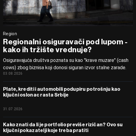
Region
Regionalni osiguravači pod lupom -
kako ih tržište vrednuje?
Osiguravajuća društva poznata su kao "krave muzare" (cash
cows) zbog biznisa koji donosi siguran izvor stalne zarade.
03.08.2026
Plate, krediti i automobili podupiru potrošnju kao
ključni oslonac rasta Srbije
31.07.2026
Kako znati da li je portfolio previše rizičan? Ovo su
ključni pokazatelji koje treba pratiti