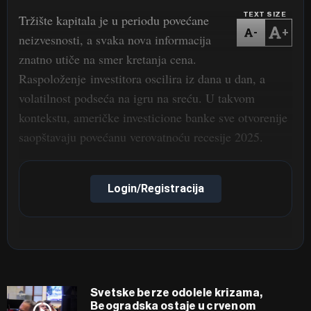
TEXT SIZE
Tržište kapitala je u periodu povećane
-
+
neizvesnosti, a svaka nova informacija
znatno utiče na smer kretanja cena.
Raspoloženje investitora oscilira iz dana u dan, a
volatilnost podseća na igru na sreću. U takvom
kontekstu, američke investicione banke sve otvorenije
saopštavaju povećanu verovatnoću recesije 2025.
Login/Registracija
Svetske berze odolele krizama,
Beogradska ostaje u crvenom