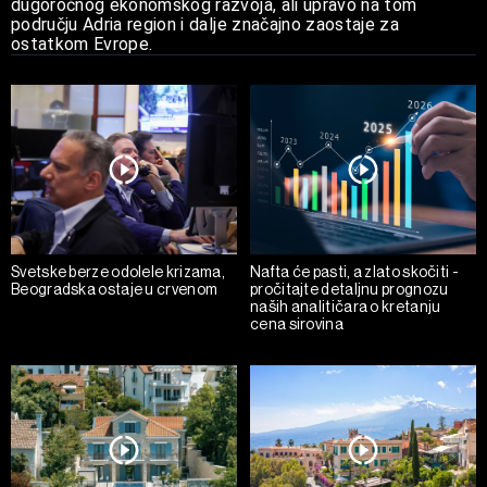
dugoročnog ekonomskog razvoja, ali upravo na tom
području Adria region i dalje značajno zaostaje za
ostatkom Evrope.
Svetske berze odolele krizama,
Nafta će pasti, a zlato skočiti -
Beogradska ostaje u crvenom
pročitajte detaljnu prognozu
naših analitičara o kretanju
cena sirovina