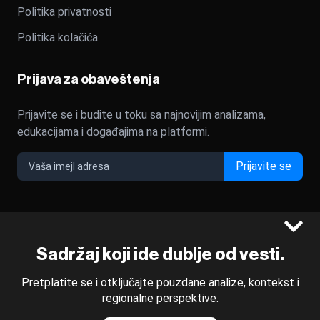
Politika privatnosti
Politika kolačića
Prijava za obaveštenja
Prijavite se i budite u toku sa najnovijim analizama,
edukacijama i događajima na platformi.
Prijavite se
©2022 - 2026 Bloomberg L.P. All Rights Reserved. BLOOMBERG
Sadržaj koji ide dublje od vesti.
and the BLOOMBERG logo are registered trademarks and
service marks of Bloomberg Finance L.P. or its subsidiaries,
Pretplatite se i otključajte pouzdane analize, kontekst i
displayed with permission
regionalne perspektive.
Bloomberg Adria is a Mtel Swiss SA Property
News CMS by Cubes