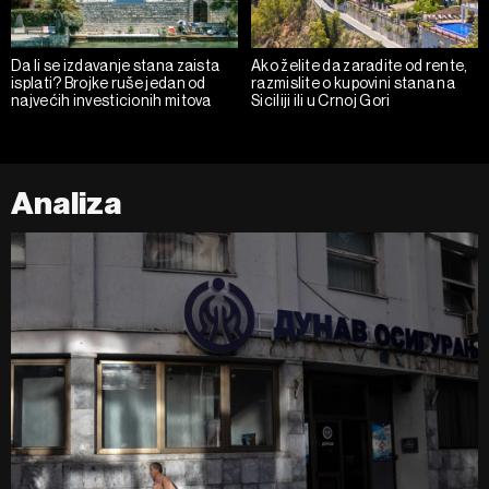
Da li se izdavanje stana zaista
Ako želite da zaradite od rente,
isplati? Brojke ruše jedan od
razmislite o kupovini stana na
najvećih investicionih mitova
Siciliji ili u Crnoj Gori
Analiza