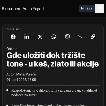
Bloomberg Adria Expert
Prijava
PODELI VEST
Ostalo
Gde uložiti dok tržište
tone - u keš, zlato ili akcije
Autor:
Matej Vujanić
09. april 2025, 15:05
Raspoloženje investitora oscilira iz dana u dan, volatilnost
podseća na lutriju
Američke investicione banke ukazuju na povećanu