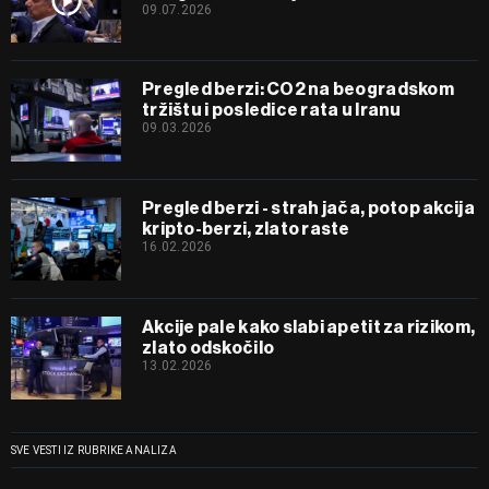
09.07.2026
Pregled berzi: CO2 na beogradskom
tržištu i posledice rata u Iranu
09.03.2026
Pregled berzi - strah jača, potop akcija
kripto-berzi, zlato raste
16.02.2026
Akcije pale kako slabi apetit za rizikom,
zlato odskočilo
13.02.2026
SVE VESTI IZ RUBRIKE ANALIZA