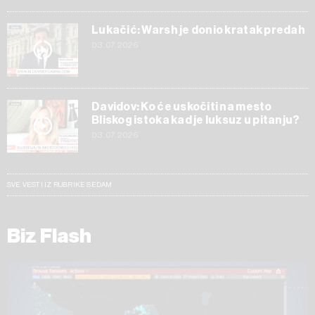
Lukačić: Warsh je donio kratak predah
03.07.2026
Davidov: Ko će uskočiti na mesto
Bliskog istoka kad je luksuz u pitanju?
03.07.2026
SVE VESTI IZ RUBRIKE SEDAM
Biz Flash