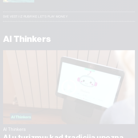
SVE VESTI IZ RUBRIKE LET’S PLAY MONEY
AI Thinkers
AI Thinkers
AI u turizmu: kad tradicija upozna