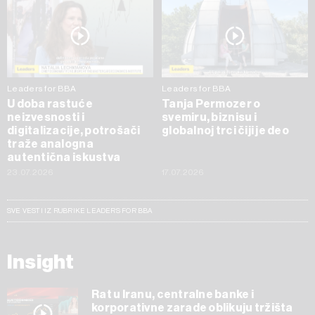
Leaders for BBA
Leaders for BBA
U doba rastuće
Tanja Permozer o
neizvesnosti i
svemiru, biznisu i
digitalizacije, potrošači
globalnoj trci čiji je deo
traže analogna
autentična iskustva
23.07.2026
17.07.2026
SVE VESTI IZ RUBRIKE LEADERS FOR BBA
Insight
Rat u Iranu, centralne banke i
korporativne zarade oblikuju tržišta