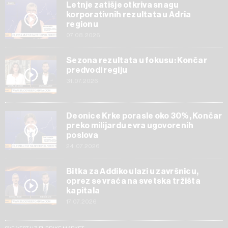
Letnje zatišje otkriva snagu
korporativnih rezultata u Adria
regionu
07.08.2026
Sezona rezultata u fokusu: Končar
predvodi regiju
31.07.2026
Deonice Krke porasle oko 30%, Končar
preko milijardu evra ugovorenih
poslova
24.07.2026
Bitka za Addiko ulazi u završnicu,
oprez se vraća na svetska tržišta
kapitala
17.07.2026