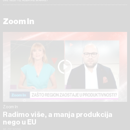
SVE VESTI IZ RUBRIKE MARKET
Zoom In
Zoom In
Radimo više, a manja produkcija
nego u EU
16.07.2026