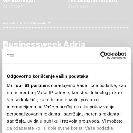
obrazovanju?
reč za biznis i državu
02.07.2026
26.06.2026
SVE VESTI IZ RUBRIKE ZOOM IN
Businessweek Adria
Korisnici GLP-1 lijekova mršave,
ekonomija se deblja
29.01.2026
Odgovorno korišćenje vaših podataka
Mi i
our 61 partners
obrađujemo Vaše lične podatke, kao
Visok trošak selidbe kompanija iz Kine
na primer broj Vaše IP-adrese, koristeći tehnologiju kao
05.12.2025
što su kolačići, kako bismo čuvali i pristupali
informacijama na Vašem uređaju u cilju prikazivanja
personalizovanih reklama i sadržaja, merenja reklama i
sadržaja, uvida u publiku i razvoja proizvoda. Vi možete
Privatni letovi postaju dostupan
luksuz
da odaberete ko i u koje svrhe koristi Vaše podatke.