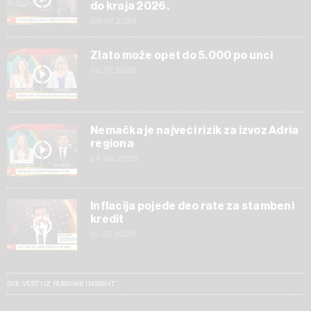
do kraja 2026.
09.07.2026
Zlato može opet do 5.000 po unci
02.07.2026
Nemačka je najveći rizik za izvoz Adria
regiona
24.06.2026
Inflacija pojede deo rate za stambeni
kredit
15.05.2026
SVE VESTI IZ RUBRIKE INSIGHT