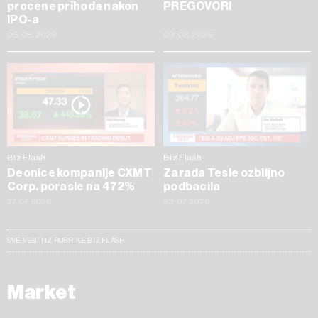
procene prihoda nakon
PREGOVORI
IPO-a
05.08.2026
03.08.2026
Biz Flash
Biz Flash
Deonice kompanije CXMT
Zarada Tesle ozbiljno
Corp. porasle na 472%
podbacila
27.07.2026
23.07.2026
SVE VESTI IZ RUBRIKE BIZ FLASH
Market