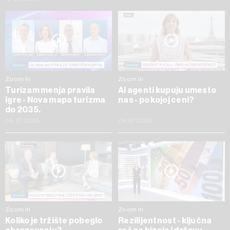
Zoom In
Zoom In
Turizam menja pravila
AI agenti kupuju umesto
igre - Nova mapa turizma
nas - po kojoj ceni?
do 2035.
09.07.2026
09.07.2026
Zoom In
Zoom In
Koliko je tržište pobeglo
Rezilijentnost - ključna