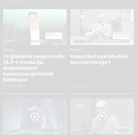
17.07.2026
Smart
Smart
Tri globalna megatrenda:
Kako izbeći metabolički
GLP-1 revolucija,
burnout mozga?
dugovečnost i
humanizacija kućnih
ljubimaca
19.06.2026
28.05.2026