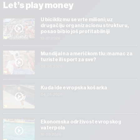
Let’s play money
U biciklizmu se vrte milioni; uz
drugačiju organizacionu strukturu,
posao bi bio još profitabilniji
13.07.2026
Mundijal na američkom tlu: mamac za
turiste ili sport za sve?
08.06.2026
Kuda ide evropska košarka
04.05.2026
Ekonomska održivost evropskog
vaterpola
16.03.2026