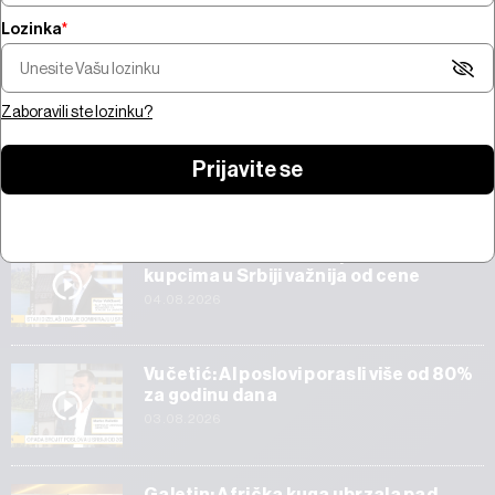
Lozinka
*
Šta pokreće tržišta? Krađa
bitcoina od 100 miliona $,
jačanje zlata i AI ambicije
Koji su novi centri
Amazona
u šta ulažu oni koj
Zaboravili ste lozinku?
Prijavite se
Start
Veličković: Tehnička ispravnost vozila
kupcima u Srbiji važnija od cene
04.08.2026
Vučetić: AI poslovi porasli više od 80%
za godinu dana
03.08.2026
Galetin: Afrička kuga ubrzala pad