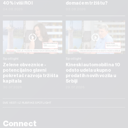
40% i viši ROI
domaćem tržištu?
04.08.2026
03.08.2026
Spotlight
Spotlight
Zelene obveznice -
Kineski automobili na 10
potencijalno glavni
odsto udela ukupno
pokretač razvoja tržišta
prodatih novih vozila u
kapitala
Srbiji
30.07.2026
29.07.2026
SVE VESTI IZ RUBRIKE SPOTLIGHT
Connect