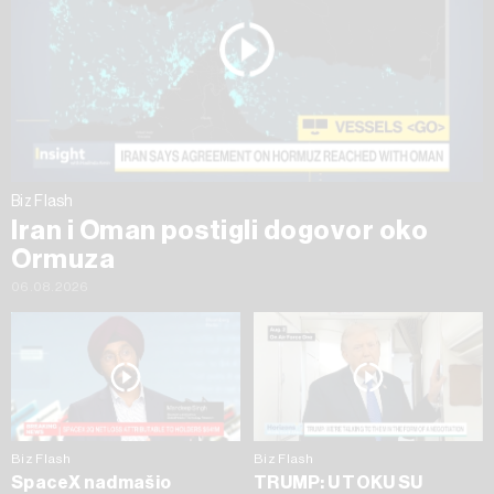
Biz Flash
Iran i Oman postigli dogovor oko
Ormuza
06.08.2026
Biz Flash
Biz Flash
SpaceX nadmašio
TRUMP: U TOKU SU