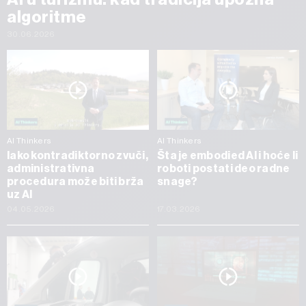
algoritme
30.06.2026
AI Thinkers
AI Thinkers
Iako kontradiktorno zvuči,
Šta je embodied AI i hoće li
administrativna
roboti postati deo radne
procedura može biti brža
snage?
uz AI
04.05.2026
17.03.2026