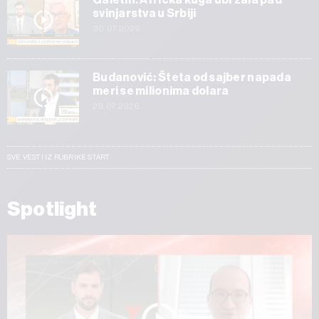
svinjarstva u Srbiji
30.07.2026
Budanović: Šteta od sajber napada
meri se milionima dolara
29.07.2026
SVE VESTI IZ RUBRIKE START
Spotlight