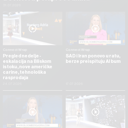
31.07.2026
Connect Wrap
Connect Wrap
Pregled nedelje -
SAD i Iran ponovo u ratu,
eskalacija na Bliskom
berze preispituju AI bum
istoku, nove američke
carine, tehnološka
rasprodaja
24.07.2026
17.07.2026