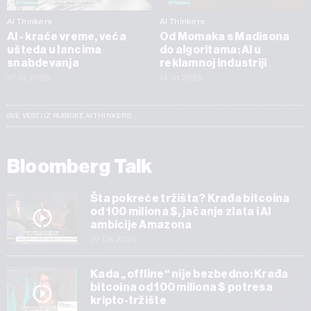
AI Thinkers
AI Thinkers
AI - kraće vreme, veća
Od Momaka s Madisona
ušteda u lancima
do algoritama: AI u
snabdevanja
reklamnoj industriji
27.01.2026
14.01.2026
SVE VESTI IZ RUBRIKE AI THINKERS
Bloomberg Talk
Šta pokreće tržišta? Krađa bitcoina
od 100 miliona $, jačanje zlata i AI
ambicije Amazona
07.08.2026
Kada „offline“ nije bezbedno: Krađa
bitcoina od 100 miliona $ potresa
kripto-tržište