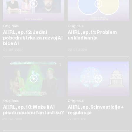
Originals
Originals
AI IRL, ep. 12: Jedini
AI IRL, ep. 11: Problem
pobednik trke za razvoj AI
usklađivanja
biće AI
04.08.2026
29.07.2026
Originals
Originals
AI IRL, ep. 10: Može li AI
AI IRL, ep. 9: Investicije +
pisati naučnu fantastiku?
regulacija
28.07.2026
27.07.2026