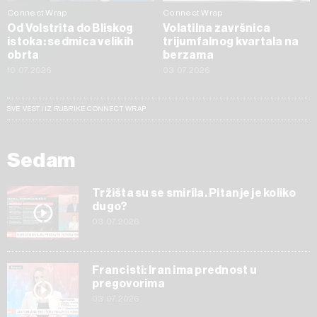
Connect Wrap
Connect Wrap
Od Volstrita do Bliskog
Volatilna završnica
istoka: sedmica velikih
trijumfalnog kvartala na
obrta
berzama
10.07.2026
03.07.2026
SVE VESTI IZ RUBRIKE CONNECT WRAP
Sedam
Tržišta su se smirila. Pitanje je koliko
dugo?
03.07.2026
Francisti: Iran ima prednost u
pregovorima
03.07.2026