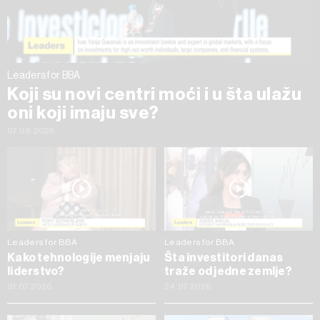
trenutku opozvati bez negativnih posledica.
Leaders for BBA
Koji su novi centri moći i u šta ulažu
oni koji imaju sve?
07.08.2026
Leaders for BBA
Leaders for BBA
Kako tehnologije menjaju
Šta investitori danas
liderstvo?
traže od jedne zemlje?
31.07.2026
24.07.2026