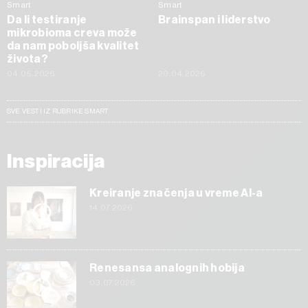
Smart
Smart
Da li testiranje
Brainspan i liderstvo
mikrobioma creva može
da nam poboljša kvalitet
života?
04.05.2026
20.04.2026
SVE VESTI IZ RUBRIKE SMART
Inspiracija
Kreiranje značenja u vreme AI-a
14.07.2026
Renesansa analognih hobija
03.07.2026