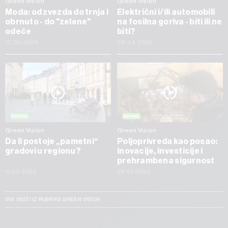
Green Vision
Green Vision
Moda: od zvezda do trnja i
Električni i/ili automobili
obrnuto - do "zelene"
na fosilna goriva - biti ili ne
odeće
biti?
13.05.2026
08.04.2026
Green Vision
Green Vision
Da li postoje „pametni“
Poljoprivreda kao posao:
gradovi u regionu?
inovacije, investicije i
prehrambena sigurnost
11.03.2026
28.01.2026
SVE VESTI IZ RUBRIKE GREEN VISION