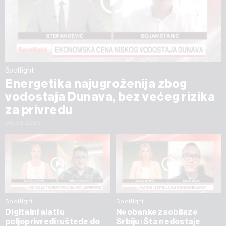
Spotlight
Energetika najugroženija zbog
vodostaja Dunava, bez većeg rizika
za privredu
05.08.2026
Spotlight
Spotlight
Digitalni alati u
Neobanke zaobilaze
poljoprivredi: uštede do
Srbiju: Šta nedostaje