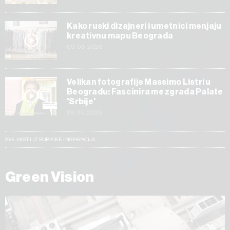
Kako ruski dizajneri i umetnici menjaju
kreativnu mapu Beograda
09.06.2026
Velikan fotografije Massimo Listri u
Beogradu: Fascinira me zgrada Palate
'Srbije'
29.05.2026
SVE VESTI IZ RUBRIKE INSPIRACIJA
Green Vision