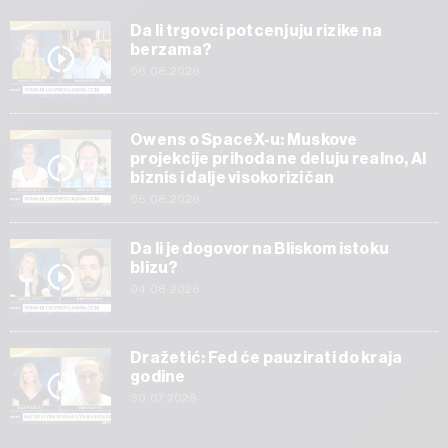
Da li trgovci potcenjuju rizike na
berzama?
06.08.2026
Owens o SpaceX-u: Muskove
projekcije prihoda ne deluju realno, AI
biznis i dalje visokorizičan
05.08.2026
Da li je dogovor na Bliskom istoku
blizu?
04.08.2026
Dražetić: Fed će pauzirati do kraja
godine
30.07.2026