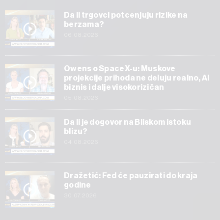
Da li trgovci potcenjuju rizike na
berzama?
06.08.2026
Owens o SpaceX-u: Muskove
projekcije prihoda ne deluju realno, AI
biznis i dalje visokorizičan
05.08.2026
Da li je dogovor na Bliskom istoku
blizu?
04.08.2026
Dražetić: Fed će pauzirati do kraja
godine
30.07.2026