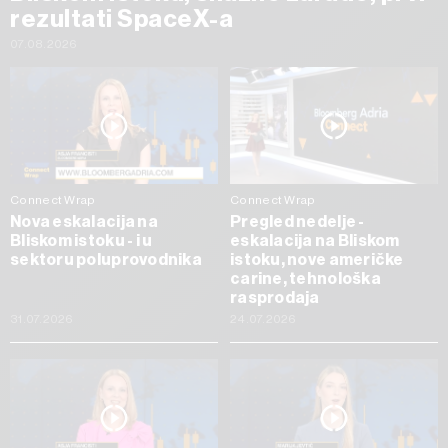
rezultati SpaceX-a
07.08.2026
Connect Wrap
Connect Wrap
Nova eskalacija na
Pregled nedelje -
Bliskom istoku - i u
eskalacija na Bliskom
sektoru poluprovodnika
istoku, nove američke
carine, tehnološka
rasprodaja
31.07.2026
24.07.2026