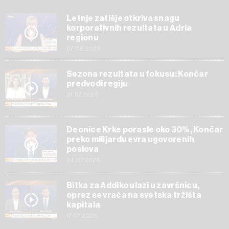
Letnje zatišje otkriva snagu
korporativnih rezultata u Adria
regionu
07.08.2026
Sezona rezultata u fokusu: Končar
predvodi regiju
31.07.2026
Deonice Krke porasle oko 30%, Končar
preko milijardu evra ugovorenih
poslova
24.07.2026
Bitka za Addiko ulazi u završnicu,
oprez se vraća na svetska tržišta
kapitala
17.07.2026