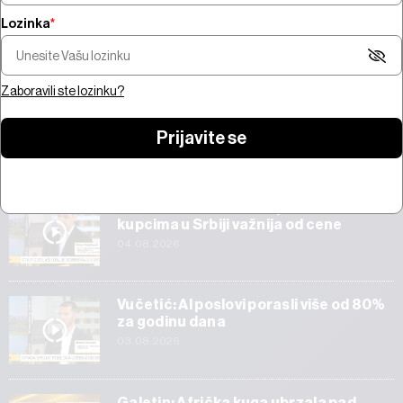
Lozinka
*
Šta pokreće trži
Pregled nedelje - pregovori na
bitcoina od 100 mi
Bliskom istoku, snažne zarade,
jačanje zlata i AI 
prvi rezultati SpaceX-a
Amazona
Zaboravili ste lozinku?
Prijavite se
Start
Veličković: Tehnička ispravnost vozila
kupcima u Srbiji važnija od cene
04.08.2026
Vučetić: AI poslovi porasli više od 80%
za godinu dana
03.08.2026
Galetin: Afrička kuga ubrzala pad