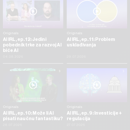
Originals
Originals
AI IRL, ep. 12: Jedini
AI IRL, ep. 11: Problem
pobednik trke za razvoj AI
usklađivanja
biće AI
04.08.2026
29.07.2026
Originals
Originals
AI IRL, ep. 10: Može li AI
AI IRL, ep. 9: Investicije +
pisati naučnu fantastiku?
regulacija
28.07.2026
27.07.2026