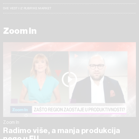
SVE VESTI IZ RUBRIKE MARKET
Zoom In
Zoom In
Radimo više, a manja produkcija
nego u EU