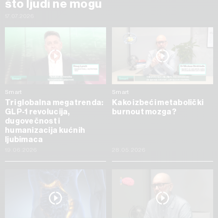
što ljudi ne mogu
17.07.2026
Smart
Smart
Tri globalna megatrenda:
Kako izbeći metabolički
GLP-1 revolucija,
burnout mozga?
dugovečnost i
humanizacija kućnih
ljubimaca
19.06.2026
28.05.2026