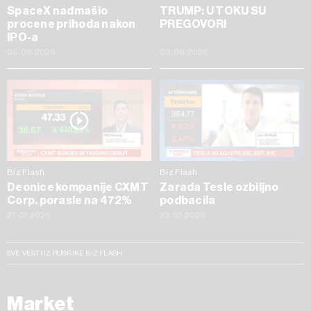
SpaceX nadmašio
TRUMP: U TOKU SU
procene prihoda nakon
PREGOVORI
IPO-a
05.08.2026
03.08.2026
Biz Flash
Biz Flash
Deonice kompanije CXMT
Zarada Tesle ozbiljno
Corp. porasle na 472%
podbacila
27.07.2026
23.07.2026
SVE VESTI IZ RUBRIKE BIZ FLASH
Market