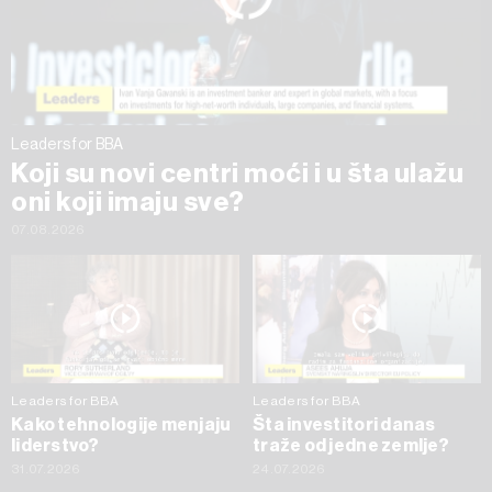
trenutku opozvati bez negativnih posledica.
Leaders for BBA
Koji su novi centri moći i u šta ulažu
oni koji imaju sve?
07.08.2026
Leaders for BBA
Leaders for BBA
Kako tehnologije menjaju
Šta investitori danas
liderstvo?
traže od jedne zemlje?
31.07.2026
24.07.2026