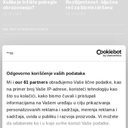
Koliko je tržište pobeglo
Rezilijentnost - ključna
obrazovanju?
reč za biznis i državu
02.07.2026
26.06.2026
SVE VESTI IZ RUBRIKE ZOOM IN
Businessweek Adria
Korisnici GLP-1 lijekova mršave,
ekonomija se deblja
Odgovorno korišćenje vaših podataka
29.01.2026
Mi i
our 61 partners
obrađujemo Vaše lične podatke, kao
na primer broj Vaše IP-adrese, koristeći tehnologiju kao
Visok trošak selidbe kompanija iz Kine
što su kolačići, kako bismo čuvali i pristupali
05.12.2025
informacijama na Vašem uređaju u cilju prikazivanja
personalizovanih reklama i sadržaja, merenja reklama i
sadržaja, uvida u publiku i razvoja proizvoda. Vi možete
da odaberete ko i u koje svrhe koristi Vaše podatke.
Privatni letovi postaju dostupan