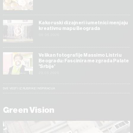
Kako ruski dizajneri i umetnici menjaju
kreativnu mapu Beograda
09.06.2026
Velikan fotografije Massimo Listri u
Beogradu: Fascinira me zgrada Palate
'Srbije'
29.05.2026
SVE VESTI IZ RUBRIKE INSPIRACIJA
Green Vision