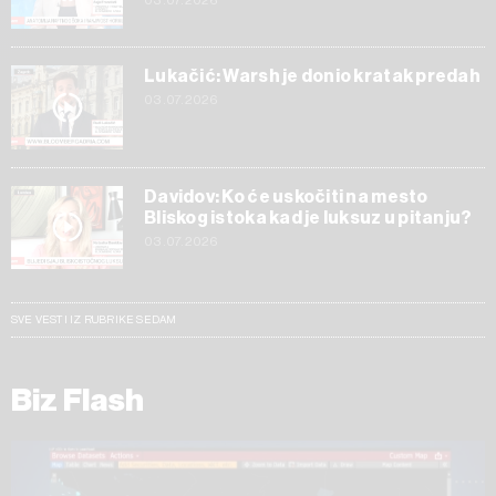
03.07.2026
Lukačić: Warsh je donio kratak predah
03.07.2026
Davidov: Ko će uskočiti na mesto
Bliskog istoka kad je luksuz u pitanju?
03.07.2026
SVE VESTI IZ RUBRIKE SEDAM
Biz Flash