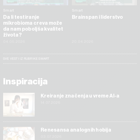
Smart
Smart
Da li testiranje
Brainspan i liderstvo
mikrobioma creva može
da nam poboljša kvalitet
života?
04.05.2026
20.04.2026
SVE VESTI IZ RUBRIKE SMART
Inspiracija
Kreiranje značenja u vreme AI-a
14.07.2026
Renesansa analognih hobija
03.07.2026