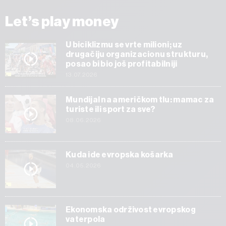
Let’s play money
U biciklizmu se vrte milioni; uz
drugačiju organizacionu strukturu,
posao bi bio još profitabilniji
13.07.2026
Mundijal na američkom tlu: mamac za
turiste ili sport za sve?
08.06.2026
Kuda ide evropska košarka
04.05.2026
Ekonomska održivost evropskog
vaterpola