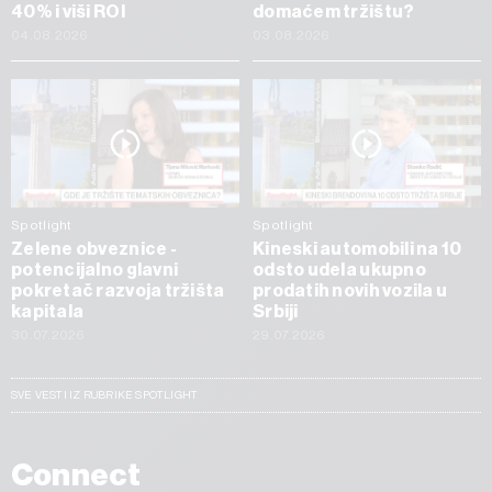
40% i viši ROI
domaćem tržištu?
04.08.2026
03.08.2026
Spotlight
Spotlight
Zelene obveznice -
Kineski automobili na 10
potencijalno glavni
odsto udela ukupno
pokretač razvoja tržišta
prodatih novih vozila u
kapitala
Srbiji
30.07.2026
29.07.2026
SVE VESTI IZ RUBRIKE SPOTLIGHT
Connect