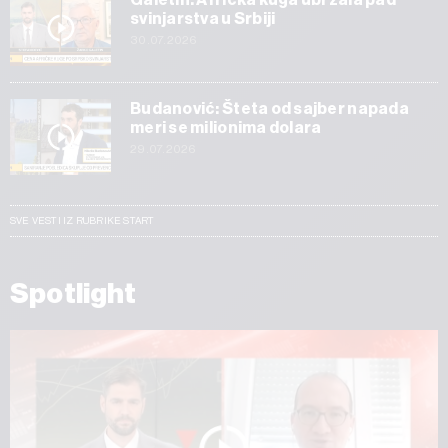
svinjarstva u Srbiji
30.07.2026
Budanović: Šteta od sajber napada
meri se milionima dolara
29.07.2026
SVE VESTI IZ RUBRIKE START
Spotlight