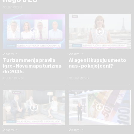
16.07.2026
Zoom In
Zoom In
Turizam menja pravila
AI agenti kupuju umesto
igre - Nova mapa turizma
nas - po kojoj ceni?
do 2035.
09.07.2026
09.07.2026
Zoom In
Zoom In