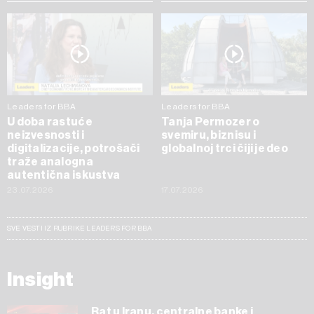
Leaders for BBA
Leaders for BBA
U doba rastuće
Tanja Permozer o
neizvesnosti i
svemiru, biznisu i
digitalizacije, potrošači
globalnoj trci čiji je deo
traže analogna
autentična iskustva
23.07.2026
17.07.2026
SVE VESTI IZ RUBRIKE LEADERS FOR BBA
Insight
Rat u Iranu, centralne banke i