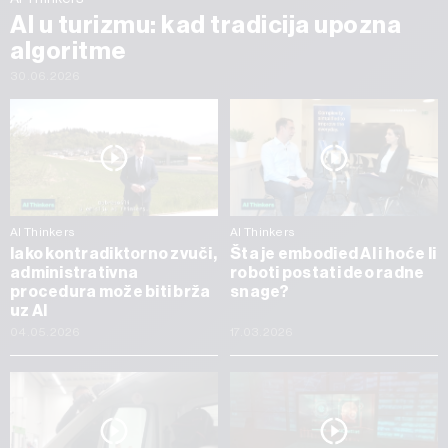
AI u turizmu: kad tradicija upozna
algoritme
30.06.2026
AI Thinkers
AI Thinkers
Iako kontradiktorno zvuči,
Šta je embodied AI i hoće li
administrativna
roboti postati deo radne
procedura može biti brža
snage?
uz AI
04.05.2026
17.03.2026