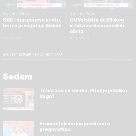
Connect Wrap
Connect Wrap
SAD i Iran ponovo u ratu,
Od Volstrita do Bliskog
berze preispituju AI bum
istoka: sedmica velikih
obrta
17.07.2026
10.07.2026
SVE VESTI IZ RUBRIKE CONNECT WRAP
Sedam
Tržišta su se smirila. Pitanje je koliko
dugo?
03.07.2026
Francisti: Iran ima prednost u
pregovorima