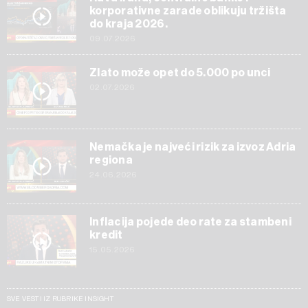
korporativne zarade oblikuju tržišta
do kraja 2026.
09.07.2026
Zlato može opet do 5.000 po unci
02.07.2026
Nemačka je najveći rizik za izvoz Adria
regiona
24.06.2026
Inflacija pojede deo rate za stambeni
kredit
15.05.2026
SVE VESTI IZ RUBRIKE INSIGHT