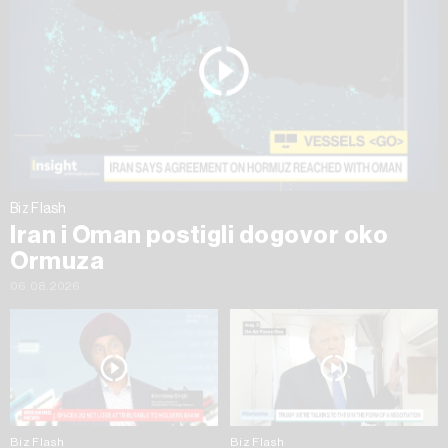
Biz Flash
Iran i Oman postigli dogovor oko
Ormuza
06.08.2026
Biz Flash
Biz Flash