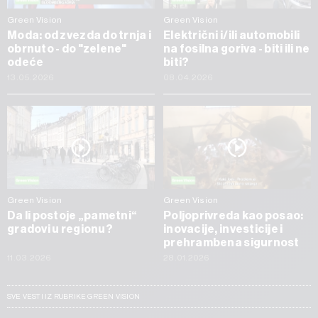
Green Vision
Green Vision
Moda: od zvezda do trnja i
Električni i/ili automobili
obrnuto - do "zelene"
na fosilna goriva - biti ili ne
odeće
biti?
13.05.2026
08.04.2026
Green Vision
Green Vision
Da li postoje „pametni“
Poljoprivreda kao posao:
gradovi u regionu?
inovacije, investicije i
prehrambena sigurnost
11.03.2026
28.01.2026
SVE VESTI IZ RUBRIKE GREEN VISION