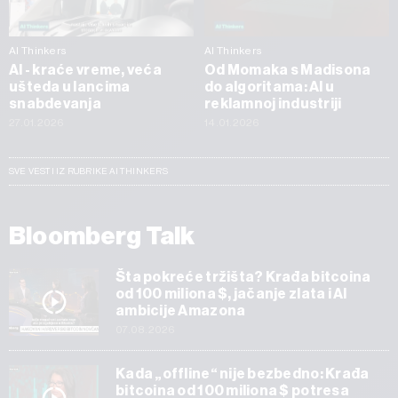
AI Thinkers
AI Thinkers
AI - kraće vreme, veća
Od Momaka s Madisona
ušteda u lancima
do algoritama: AI u
snabdevanja
reklamnoj industriji
27.01.2026
14.01.2026
SVE VESTI IZ RUBRIKE AI THINKERS
Bloomberg Talk
Šta pokreće tržišta? Krađa bitcoina
od 100 miliona $, jačanje zlata i AI
ambicije Amazona
07.08.2026
Kada „offline“ nije bezbedno: Krađa
bitcoina od 100 miliona $ potresa