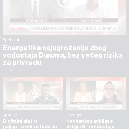
Spotlight
Energetika najugroženija zbog
vodostaja Dunava, bez većeg rizika
za privredu
05.08.2026
Spotlight
Spotlight
Digitalni alati u
Neobanke zaobilaze
poljoprivredi: uštede do
Srbiju: Šta nedostaje