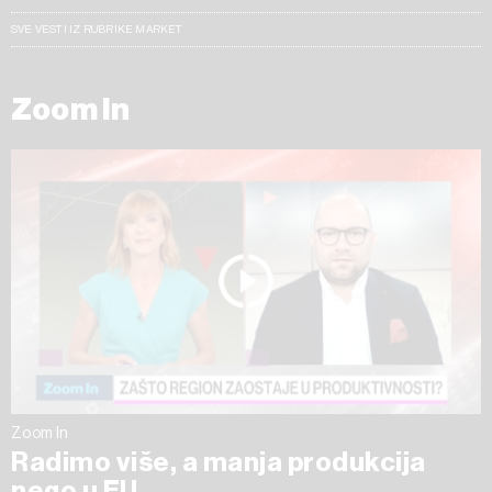
SVE VESTI IZ RUBRIKE MARKET
Zoom In
Zoom In
Radimo više, a manja produkcija
nego u EU