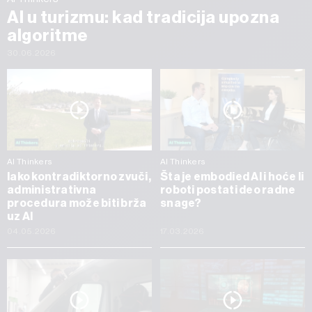
AI u turizmu: kad tradicija upozna
algoritme
30.06.2026
AI Thinkers
AI Thinkers
Iako kontradiktorno zvuči,
Šta je embodied AI i hoće li
administrativna
roboti postati deo radne
procedura može biti brža
snage?
uz AI
04.05.2026
17.03.2026