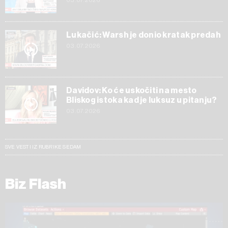
03.07.2026
Lukačić: Warsh je donio kratak predah
03.07.2026
Davidov: Ko će uskočiti na mesto
Bliskog istoka kad je luksuz u pitanju?
03.07.2026
SVE VESTI IZ RUBRIKE SEDAM
Biz Flash