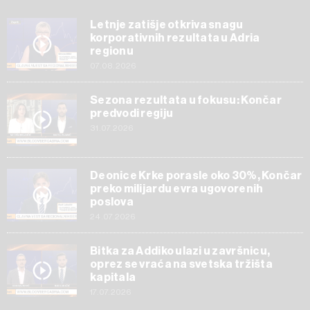
Letnje zatišje otkriva snagu
korporativnih rezultata u Adria
regionu
07.08.2026
Sezona rezultata u fokusu: Končar
predvodi regiju
31.07.2026
Deonice Krke porasle oko 30%, Končar
preko milijardu evra ugovorenih
poslova
24.07.2026
Bitka za Addiko ulazi u završnicu,
oprez se vraća na svetska tržišta
kapitala
17.07.2026