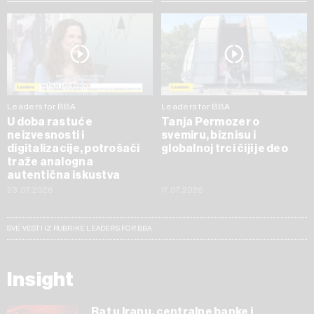
Leaders for BBA
Leaders for BBA
U doba rastuće
Tanja Permozer o
neizvesnosti i
svemiru, biznisu i
digitalizacije, potrošači
globalnoj trci čiji je deo
traže analogna
autentična iskustva
23.07.2026
17.07.2026
SVE VESTI IZ RUBRIKE LEADERS FOR BBA
Insight
Rat u Iranu, centralne banke i