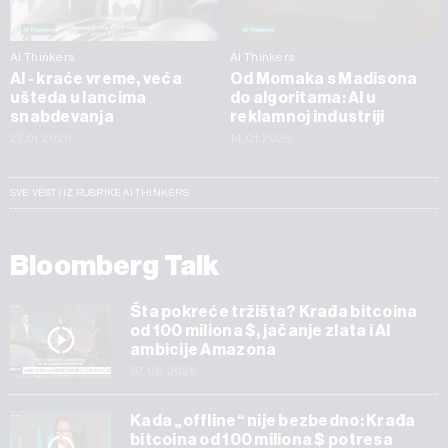
AI Thinkers
AI Thinkers
AI - kraće vreme, veća
Od Momaka s Madisona
ušteda u lancima
do algoritama: AI u
snabdevanja
reklamnoj industriji
27.01.2026
14.01.2026
SVE VESTI IZ RUBRIKE AI THINKERS
Bloomberg Talk
Šta pokreće tržišta? Krađa bitcoina
od 100 miliona $, jačanje zlata i AI
ambicije Amazona
07.08.2026
Kada „offline“ nije bezbedno: Krađa
bitcoina od 100 miliona $ potresa