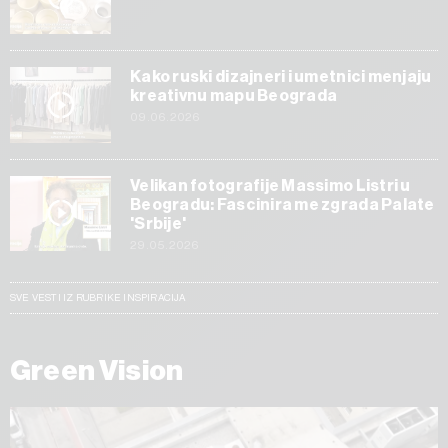
Kako ruski dizajneri i umetnici menjaju
kreativnu mapu Beograda
09.06.2026
Velikan fotografije Massimo Listri u
Beogradu: Fascinira me zgrada Palate
'Srbije'
29.05.2026
SVE VESTI IZ RUBRIKE INSPIRACIJA
Green Vision