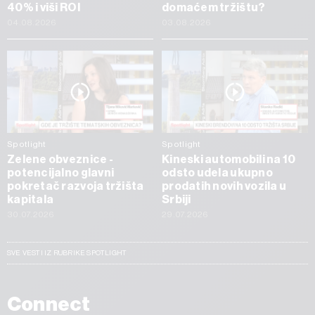
40% i viši ROI
domaćem tržištu?
04.08.2026
03.08.2026
Spotlight
Spotlight
Zelene obveznice -
Kineski automobili na 10
potencijalno glavni
odsto udela ukupno
pokretač razvoja tržišta
prodatih novih vozila u
kapitala
Srbiji
30.07.2026
29.07.2026
SVE VESTI IZ RUBRIKE SPOTLIGHT
Connect