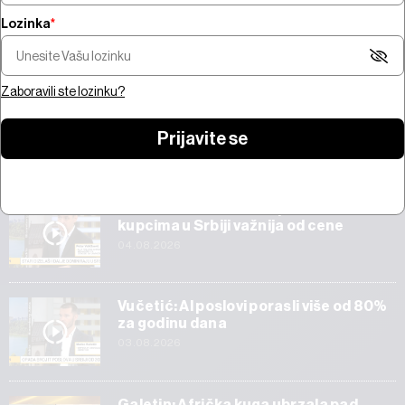
Lozinka
*
Šta pokreće trži
Pregled nedelje - pregovori na
bitcoina od 100 mi
Bliskom istoku, snažne zarade,
jačanje zlata i AI 
prvi rezultati SpaceX-a
Amazona
Zaboravili ste lozinku?
Prijavite se
Start
Veličković: Tehnička ispravnost vozila
kupcima u Srbiji važnija od cene
04.08.2026
Vučetić: AI poslovi porasli više od 80%
za godinu dana
03.08.2026
Galetin: Afrička kuga ubrzala pad