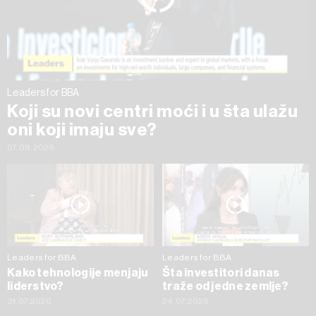
trenutku opozvati bez negativnih posledica.
Leaders for BBA
Koji su novi centri moći i u šta ulažu
oni koji imaju sve?
07.08.2026
Leaders for BBA
Leaders for BBA
Kako tehnologije menjaju
Šta investitori danas
liderstvo?
traže od jedne zemlje?
31.07.2026
24.07.2026