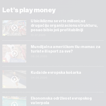
Let’s play money
U biciklizmu se vrte milioni; uz
drugačiju organizacionu strukturu,
posao bi bio još profitabilniji
13.07.2026
Mundijal na američkom tlu: mamac za
turiste ili sport za sve?
08.06.2026
Kuda ide evropska košarka
04.05.2026
Ekonomska održivost evropskog
vaterpola