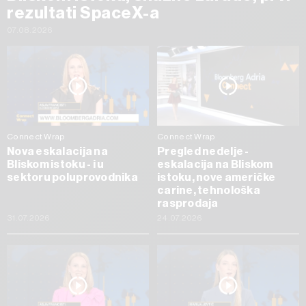
rezultati SpaceX-a
07.08.2026
Connect Wrap
Connect Wrap
Nova eskalacija na
Pregled nedelje -
Bliskom istoku - i u
eskalacija na Bliskom
sektoru poluprovodnika
istoku, nove američke
carine, tehnološka
rasprodaja
31.07.2026
24.07.2026