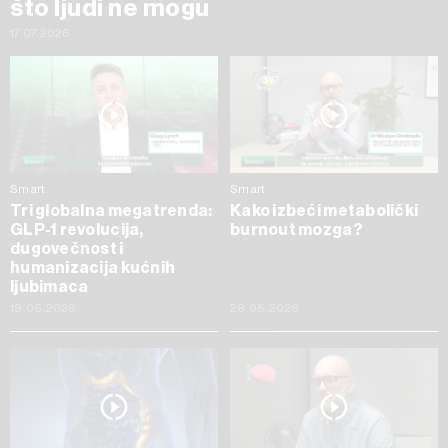
što ljudi ne mogu
17.07.2026
Smart
Smart
Tri globalna megatrenda:
Kako izbeći metabolički
GLP-1 revolucija,
burnout mozga?
dugovečnost i
humanizacija kućnih
ljubimaca
19.06.2026
28.05.2026