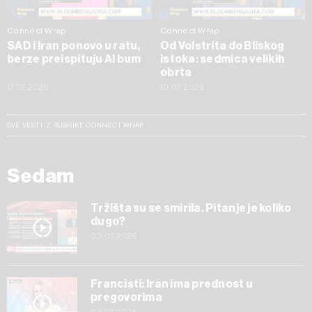
Connect Wrap
Connect Wrap
SAD i Iran ponovo u ratu,
Od Volstrita do Bliskog
berze preispituju AI bum
istoka: sedmica velikih
obrta
17.07.2026
10.07.2026
SVE VESTI IZ RUBRIKE CONNECT WRAP
Sedam
Tržišta su se smirila. Pitanje je koliko
dugo?
03.07.2026
Francisti: Iran ima prednost u
pregovorima