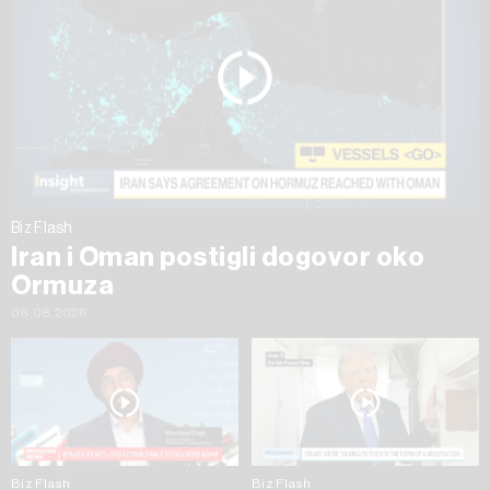
Biz Flash
Iran i Oman postigli dogovor oko
Ormuza
06.08.2026
Biz Flash
Biz Flash