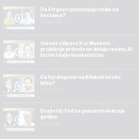
Da li trgovci potcenjuju rizike na
berzama?
06.08.2026
Owens o SpaceX-u: Muskove
projekcije prihoda ne deluju realno, AI
biznis i dalje visokorizičan
05.08.2026
Da li je dogovor na Bliskom istoku
blizu?
04.08.2026
Dražetić: Fed će pauzirati do kraja
godine
30.07.2026