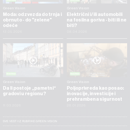
Green Vision
Green Vision
Moda: od zvezda do trnja i
Električni i/ili automobili
obrnuto - do "zelene"
na fosilna goriva - biti ili ne
odeće
biti?
13.05.2026
08.04.2026
Green Vision
Green Vision
Da li postoje „pametni“
Poljoprivreda kao posao:
gradovi u regionu?
inovacije, investicije i
prehrambena sigurnost
11.03.2026
28.01.2026
SVE VESTI IZ RUBRIKE GREEN VISION