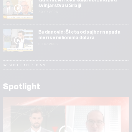
svinjarstva u Srbiji
30.07.2026
Budanović: Šteta od sajber napada
meri se milionima dolara
29.07.2026
SVE VESTI IZ RUBRIKE START
Spotlight