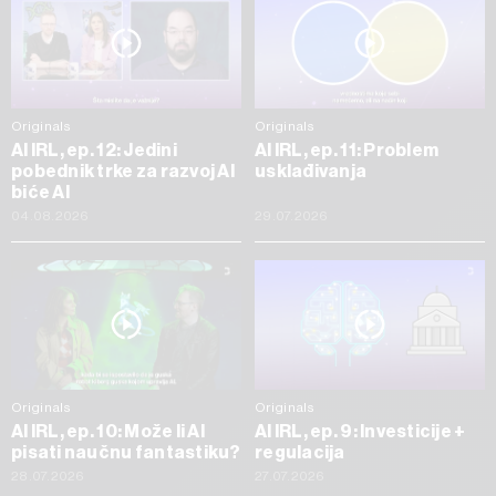
Originals
Originals
AI IRL, ep. 12: Jedini
AI IRL, ep. 11: Problem
pobednik trke za razvoj AI
usklađivanja
biće AI
04.08.2026
29.07.2026
Originals
Originals
AI IRL, ep. 10: Može li AI
AI IRL, ep. 9: Investicije +
pisati naučnu fantastiku?
regulacija
28.07.2026
27.07.2026