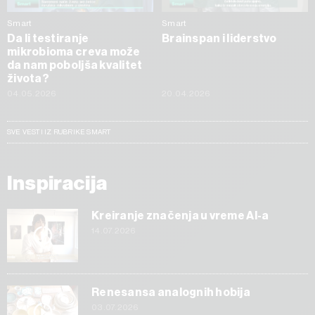
Smart
Smart
Da li testiranje
Brainspan i liderstvo
mikrobioma creva može
da nam poboljša kvalitet
života?
04.05.2026
20.04.2026
SVE VESTI IZ RUBRIKE SMART
Inspiracija
Kreiranje značenja u vreme AI-a
14.07.2026
Renesansa analognih hobija
03.07.2026