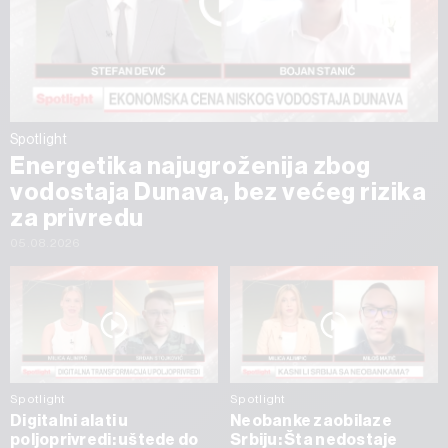
Spotlight
Energetika najugroženija zbog
vodostaja Dunava, bez većeg rizika
za privredu
05.08.2026
Spotlight
Spotlight
Digitalni alati u
Neobanke zaobilaze
poljoprivredi: uštede do
Srbiju: Šta nedostaje