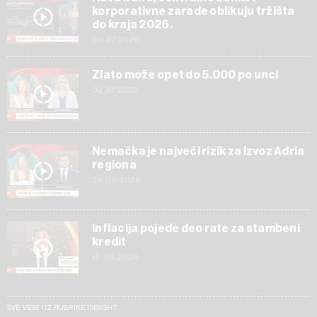
korporativne zarade oblikuju tržišta
do kraja 2026.
09.07.2026
Zlato može opet do 5.000 po unci
02.07.2026
Nemačka je najveći rizik za izvoz Adria
regiona
24.06.2026
Inflacija pojede deo rate za stambeni
kredit
15.05.2026
SVE VESTI IZ RUBRIKE INSIGHT