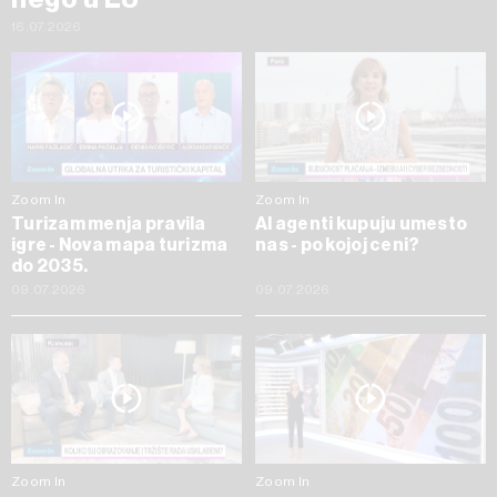
16.07.2026
Zoom In
Zoom In
Turizam menja pravila
AI agenti kupuju umesto
igre - Nova mapa turizma
nas - po kojoj ceni?
do 2035.
09.07.2026
09.07.2026
Zoom In
Zoom In