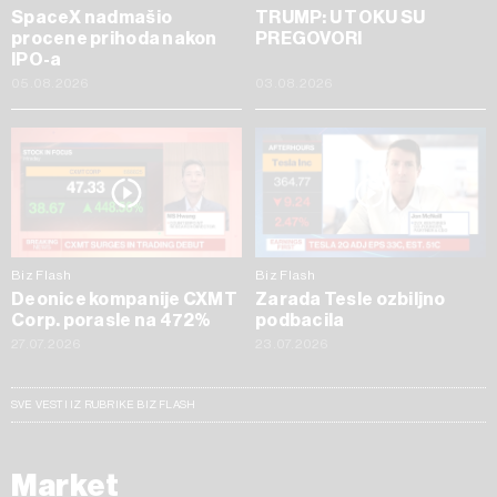
SpaceX nadmašio
TRUMP: U TOKU SU
procene prihoda nakon
PREGOVORI
IPO-a
05.08.2026
03.08.2026
Biz Flash
Biz Flash
Deonice kompanije CXMT
Zarada Tesle ozbiljno
Corp. porasle na 472%
podbacila
27.07.2026
23.07.2026
SVE VESTI IZ RUBRIKE BIZ FLASH
Market