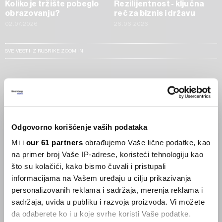
Koliko je tržište pobeglo
Rezilijentnost - ključna
obrazovanju?
reč za biznis i državu
02.07.2026
26.06.2026
SVE VESTI IZ RUBRIKE ZOOM IN
Businessweek Adria
Korisnici GLP-1 lijekova mršave,
ekonomija se deblja
Odgovorno korišćenje vaših podataka
29.01.2026
Mi i
our 61 partners
obrađujemo Vaše lične podatke, kao
na primer broj Vaše IP-adrese, koristeći tehnologiju kao
Visok trošak selidbe kompanija iz Kine
što su kolačići, kako bismo čuvali i pristupali
05.12.2025
informacijama na Vašem uređaju u cilju prikazivanja
personalizovanih reklama i sadržaja, merenja reklama i
sadržaja, uvida u publiku i razvoja proizvoda. Vi možete
da odaberete ko i u koje svrhe koristi Vaše podatke.
Privatni letovi postaju dostupan