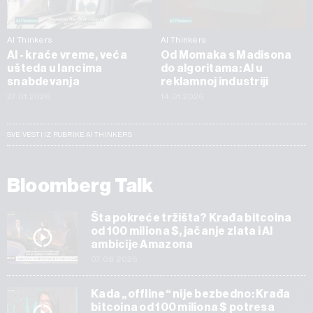
AI Thinkers
AI Thinkers
AI - kraće vreme, veća
Od Momaka s Madisona
ušteda u lancima
do algoritama: AI u
snabdevanja
reklamnoj industriji
27.01.2026
14.01.2026
SVE VESTI IZ RUBRIKE AI THINKERS
Bloomberg Talk
Šta pokreće tržišta? Krađa bitcoina
od 100 miliona $, jačanje zlata i AI
ambicije Amazona
07.08.2026
Kada „offline“ nije bezbedno: Krađa
bitcoina od 100 miliona $ potresa