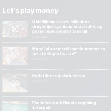
Let’s play money
U biciklizmu se vrte milioni; uz
drugačiju organizacionu strukturu,
posao bi bio još profitabilniji
13.07.2026
Mundijal na američkom tlu: mamac za
turiste ili sport za sve?
08.06.2026
Kuda ide evropska košarka
04.05.2026
Ekonomska održivost evropskog
vaterpola