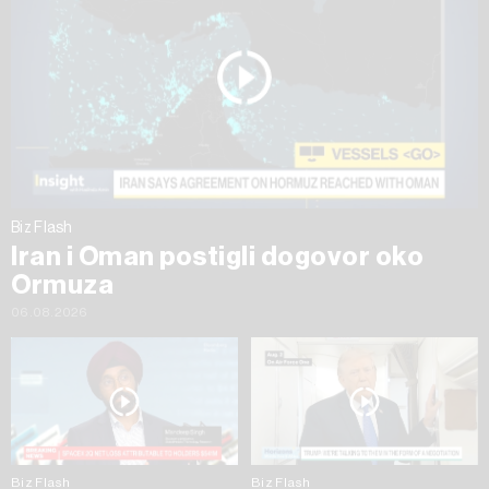
Biz Flash
Iran i Oman postigli dogovor oko
Ormuza
06.08.2026
Biz Flash
Biz Flash