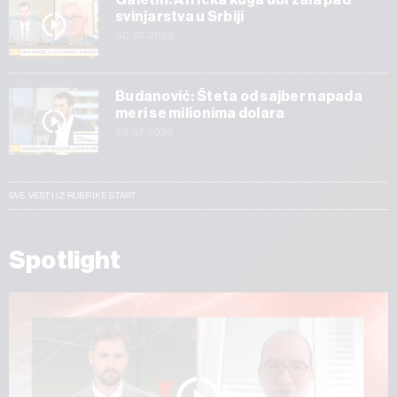
svinjarstva u Srbiji
30.07.2026
Budanović: Šteta od sajber napada
meri se milionima dolara
29.07.2026
SVE VESTI IZ RUBRIKE START
Spotlight