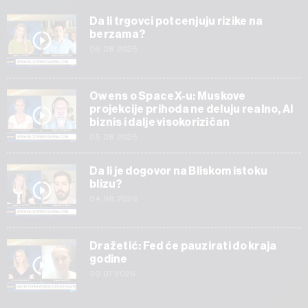
Da li trgovci potcenjuju rizike na
berzama?
06.08.2026
Owens o SpaceX-u: Muskove
projekcije prihoda ne deluju realno, AI
biznis i dalje visokorizičan
05.08.2026
Da li je dogovor na Bliskom istoku
blizu?
04.08.2026
Dražetić: Fed će pauzirati do kraja
godine
30.07.2026