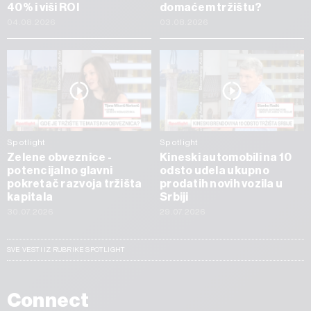
40% i viši ROI
domaćem tržištu?
04.08.2026
03.08.2026
Spotlight
Spotlight
Zelene obveznice -
Kineski automobili na 10
potencijalno glavni
odsto udela ukupno
pokretač razvoja tržišta
prodatih novih vozila u
kapitala
Srbiji
30.07.2026
29.07.2026
SVE VESTI IZ RUBRIKE SPOTLIGHT
Connect