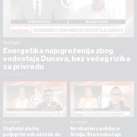
Spotlight
Energetika najugroženija zbog
vodostaja Dunava, bez većeg rizika
za privredu
05.08.2026
Spotlight
Spotlight
Digitalni alati u
Neobanke zaobilaze
poljoprivredi: uštede do
Srbiju: Šta nedostaje