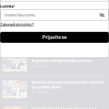
Lozinka
*
Šta pokreće trži
Pregled nedelje - pregovori na
bitcoina od 100 mi
Bliskom istoku, snažne zarade,
jačanje zlata i AI 
prvi rezultati SpaceX-a
Amazona
Zaboravili ste lozinku?
Prijavite se
Start
Veličković: Tehnička ispravnost vozila
kupcima u Srbiji važnija od cene
04.08.2026
Vučetić: AI poslovi porasli više od 80%
za godinu dana
03.08.2026
Galetin: Afrička kuga ubrzala pad