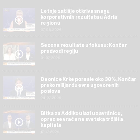
Letnje zatišje otkriva snagu
korporativnih rezultata u Adria
regionu
07.08.2026
Sezona rezultata u fokusu: Končar
predvodi regiju
31.07.2026
Deonice Krke porasle oko 30%, Končar
preko milijardu evra ugovorenih
poslova
24.07.2026
Bitka za Addiko ulazi u završnicu,
oprez se vraća na svetska tržišta
kapitala
17.07.2026