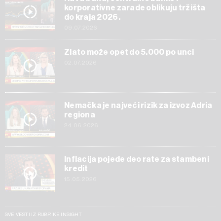
korporativne zarade oblikuju tržišta
do kraja 2026.
09.07.2026
Zlato može opet do 5.000 po unci
02.07.2026
Nemačka je najveći rizik za izvoz Adria
regiona
24.06.2026
Inflacija pojede deo rate za stambeni
kredit
15.05.2026
SVE VESTI IZ RUBRIKE INSIGHT