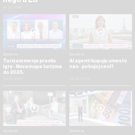
16.07.2026
Zoom In
Zoom In
Turizam menja pravila
AI agenti kupuju umesto
igre - Nova mapa turizma
nas - po kojoj ceni?
do 2035.
09.07.2026
09.07.2026
Zoom In
Zoom In