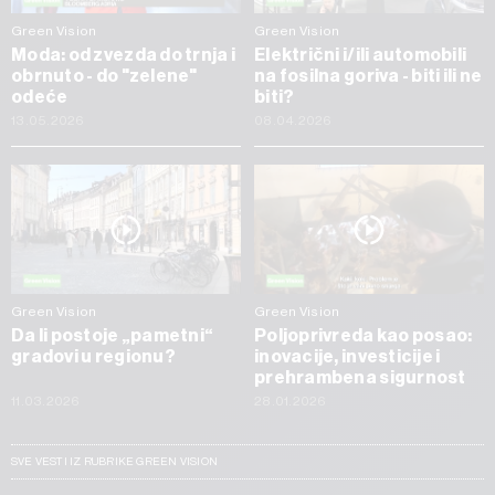
Green Vision
Green Vision
Moda: od zvezda do trnja i
Električni i/ili automobili
obrnuto - do "zelene"
na fosilna goriva - biti ili ne
odeće
biti?
13.05.2026
08.04.2026
Green Vision
Green Vision
Da li postoje „pametni“
Poljoprivreda kao posao:
gradovi u regionu?
inovacije, investicije i
prehrambena sigurnost
11.03.2026
28.01.2026
SVE VESTI IZ RUBRIKE GREEN VISION