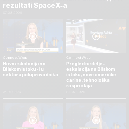
rezultati SpaceX-a
07.08.2026
Connect Wrap
Connect Wrap
Nova eskalacija na
Pregled nedelje -
Bliskom istoku - i u
eskalacija na Bliskom
sektoru poluprovodnika
istoku, nove američke
carine, tehnološka
rasprodaja
31.07.2026
24.07.2026