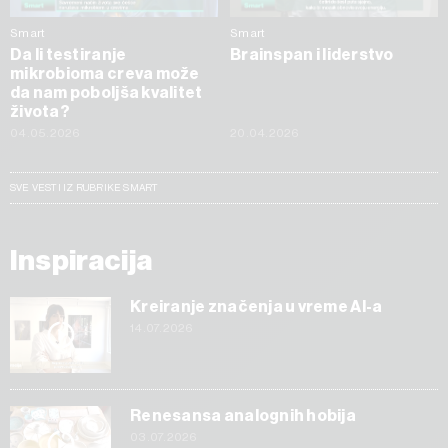
Smart
Smart
Da li testiranje
Brainspan i liderstvo
mikrobioma creva može
da nam poboljša kvalitet
života?
04.05.2026
20.04.2026
SVE VESTI IZ RUBRIKE SMART
Inspiracija
Kreiranje značenja u vreme AI-a
14.07.2026
Renesansa analognih hobija
03.07.2026