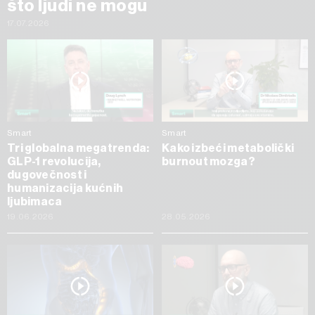
što ljudi ne mogu
17.07.2026
Smart
Smart
Tri globalna megatrenda:
Kako izbeći metabolički
GLP-1 revolucija,
burnout mozga?
dugovečnost i
humanizacija kućnih
ljubimaca
19.06.2026
28.05.2026