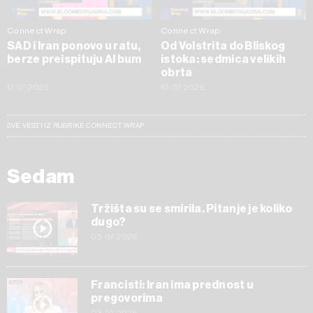
Connect Wrap
Connect Wrap
SAD i Iran ponovo u ratu,
Od Volstrita do Bliskog
berze preispituju AI bum
istoka: sedmica velikih
obrta
17.07.2026
10.07.2026
SVE VESTI IZ RUBRIKE CONNECT WRAP
Sedam
Tržišta su se smirila. Pitanje je koliko
dugo?
03.07.2026
Francisti: Iran ima prednost u
pregovorima