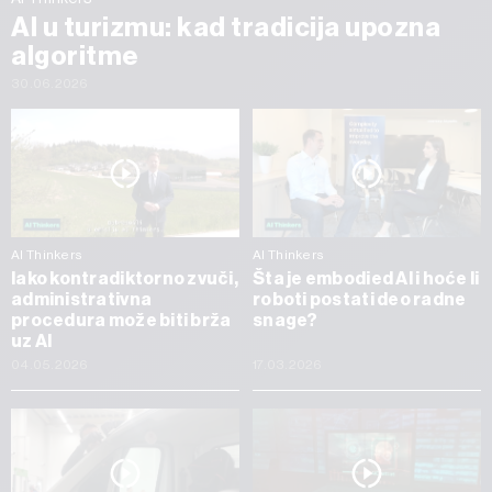
AI u turizmu: kad tradicija upozna
algoritme
30.06.2026
AI Thinkers
AI Thinkers
Iako kontradiktorno zvuči,
Šta je embodied AI i hoće li
administrativna
roboti postati deo radne
procedura može biti brža
snage?
uz AI
04.05.2026
17.03.2026