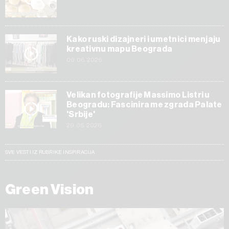
Kako ruski dizajneri i umetnici menjaju
kreativnu mapu Beograda
09.06.2026
Velikan fotografije Massimo Listri u
Beogradu: Fascinira me zgrada Palate
'Srbije'
29.05.2026
SVE VESTI IZ RUBRIKE INSPIRACIJA
Green Vision