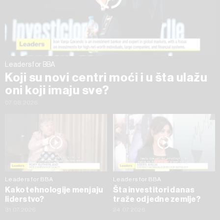
trenutku opozvati bez negativnih posledica.
Leaders for BBA
Koji su novi centri moći i u šta ulažu
oni koji imaju sve?
07.08.2026
Leaders for BBA
Leaders for BBA
Kako tehnologije menjaju
Šta investitori danas
liderstvo?
traže od jedne zemlje?
31.07.2026
24.07.2026