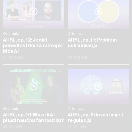
Originals
Originals
AI IRL, ep. 12: Jedini
AI IRL, ep. 11: Problem
pobednik trke za razvoj AI
usklađivanja
biće AI
04.08.2026
29.07.2026
Originals
Originals
AI IRL, ep. 10: Može li AI
AI IRL, ep. 9: Investicije +
pisati naučnu fantastiku?
regulacija
28.07.2026
27.07.2026