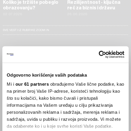
Koliko je tržište pobeglo
Rezilijentnost - ključna
obrazovanju?
reč za biznis i državu
02.07.2026
26.06.2026
SVE VESTI IZ RUBRIKE ZOOM IN
Businessweek Adria
Korisnici GLP-1 lijekova mršave,
ekonomija se deblja
Odgovorno korišćenje vaših podataka
29.01.2026
Mi i
our 61 partners
obrađujemo Vaše lične podatke, kao
na primer broj Vaše IP-adrese, koristeći tehnologiju kao
Visok trošak selidbe kompanija iz Kine
što su kolačići, kako bismo čuvali i pristupali
05.12.2025
informacijama na Vašem uređaju u cilju prikazivanja
personalizovanih reklama i sadržaja, merenja reklama i
sadržaja, uvida u publiku i razvoja proizvoda. Vi možete
da odaberete ko i u koje svrhe koristi Vaše podatke.
Privatni letovi postaju dostupan