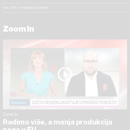
SVE VESTI IZ RUBRIKE MARKET
Zoom In
Zoom In
Radimo više, a manja produkcija
nego u EU