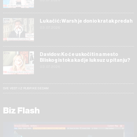
03.07.2026
Lukačić: Warsh je donio kratak predah
03.07.2026
Davidov: Ko će uskočiti na mesto
Bliskog istoka kad je luksuz u pitanju?
03.07.2026
SVE VESTI IZ RUBRIKE SEDAM
Biz Flash