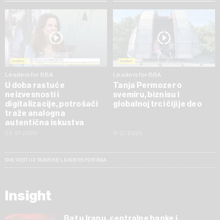
Leaders for BBA
Leaders for BBA
U doba rastuće
Tanja Permozer o
neizvesnosti i
svemiru, biznisu i
digitalizacije, potrošači
globalnoj trci čiji je deo
traže analogna
autentična iskustva
23.07.2026
17.07.2026
SVE VESTI IZ RUBRIKE LEADERS FOR BBA
Insight
Rat u Iranu, centralne banke i