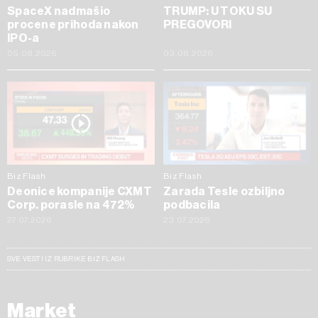
SpaceX nadmašio
TRUMP: U TOKU SU
procene prihoda nakon
PREGOVORI
IPO-a
05.08.2026
03.08.2026
Biz Flash
Biz Flash
Deonice kompanije CXMT
Zarada Tesle ozbiljno
Corp. porasle na 472%
podbacila
27.07.2026
23.07.2026
SVE VESTI IZ RUBRIKE BIZ FLASH
Market