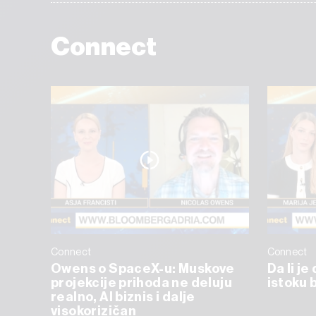
Connect
Connect
Connect
Owens o SpaceX-u: Muskove
Da li j
projekcije prihoda ne deluju
istoku 
realno, AI biznis i dalje
visokorizičan