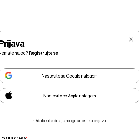
Prijava
Nemate nalog?
Registrujte se
Nastavite sa Google nalogom
Nastavite sa Apple nalogom
Tržište
Prestiž
Tehnologija
Businessweek Adri
Odaberite drugu mogućnost za prijavu
Email adresa
*