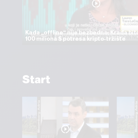
Kada „offline“ nije bezbedno: Krađa bit
100 miliona $ potresa kripto-tržište
Start