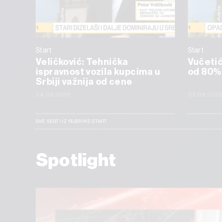
Start
Start
Veličković: Tehnička
Vučetić:
ispravnost vozila kupcima u
od 80%
Srbiji važnija od cene
04.08.2026
03.08.202
SVE VESTI IZ RUBRIKE START
Spotlight