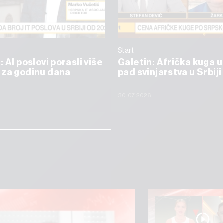
Start
 AI poslovi porasli više
Galetin: Afrička kuga 
 za godinu dana
pad svinjarstva u Srbiji
6
30.07.2026