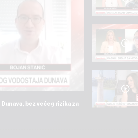
 Dunava, bez većeg rizika za