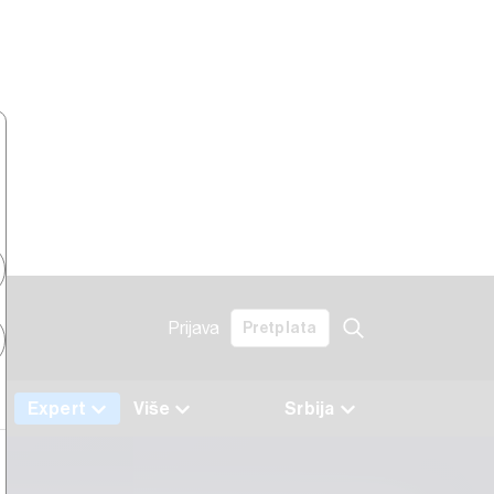
Prijava
Pretplata
a
Expert
Više
Srbija