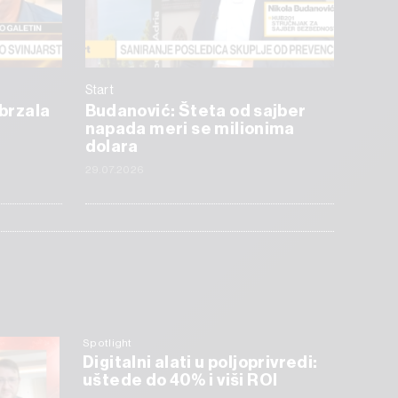
Start
ubrzala
Budanović: Šteta od sajber
napada meri se milionima
dolara
29.07.2026
Spotlight
Digitalni alati u poljoprivredi:
uštede do 40% i viši ROI