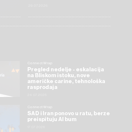
29.07.2026
Connect Wrap
Pregled nedelje - eskalacija
na Bliskom istoku, nove
američke carine, tehnološka
rasprodaja
24.07.2026
Connect Wrap
SAD i Iran ponovo u ratu, berze
preispituju AI bum
17.07.2026