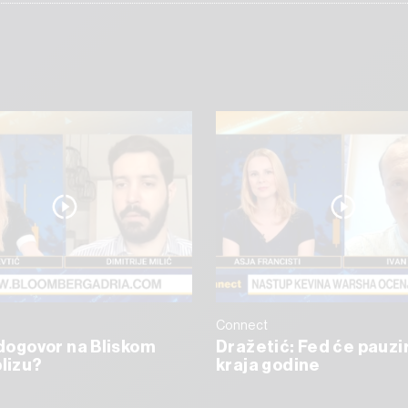
Connect
e dogovor na Bliskom
Dražetić: Fed će pauzi
blizu?
kraja godine