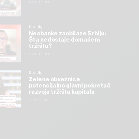
04.08.2026
Spotlight
Neobanke zaobilaze Srbiju:
Šta nedostaje domaćem
tržištu?
03.08.2026
Spotlight
Zelene obveznice -
potencijalno glavni pokretač
razvoja tržišta kapitala
30.07.2026