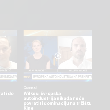
Connect
rati do
Wilkes: Evropska
autoindustrija nikada neće
povratiti dominaciju na tržištu
Kine