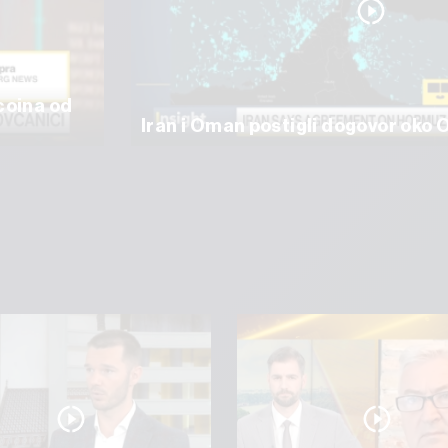
coina od
Iran i Oman postigli dogovor oko