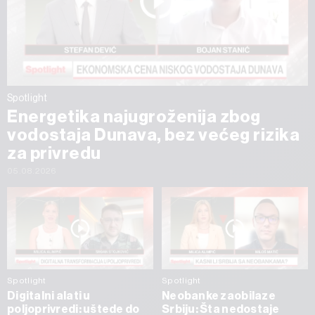
Spotlight
Energetika najugroženija zbog
vodostaja Dunava, bez većeg rizika
za privredu
05.08.2026
Spotlight
Spotlight
Digitalni alati u
Neobanke zaobilaze
poljoprivredi: uštede do
Srbiju: Šta nedostaje