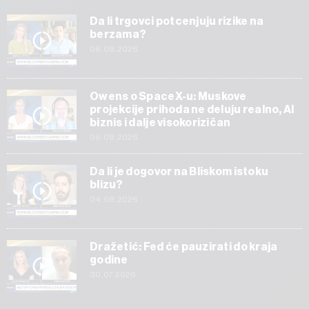
Da li trgovci potcenjuju rizike na
berzama?
06.08.2026
Owens o SpaceX-u: Muskove
projekcije prihoda ne deluju realno, AI
biznis i dalje visokorizičan
05.08.2026
Da li je dogovor na Bliskom istoku
blizu?
04.08.2026
Dražetić: Fed će pauzirati do kraja
godine
30.07.2026