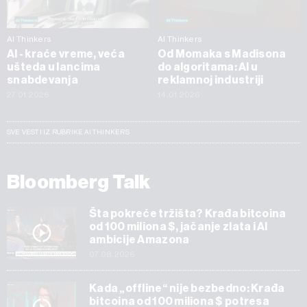
AI Thinkers
AI Thinkers
AI - kraće vreme, veća
Od Momaka s Madisona
ušteda u lancima
do algoritama: AI u
snabdevanja
reklamnoj industriji
27.01.2026
14.01.2026
SVE VESTI IZ RUBRIKE AI THINKERS
Bloomberg Talk
Šta pokreće tržišta? Krađa bitcoina
od 100 miliona $, jačanje zlata i AI
ambicije Amazona
07.08.2026
Kada „offline“ nije bezbedno: Krađa
bitcoina od 100 miliona $ potresa