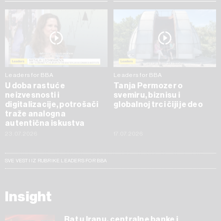
Leaders for BBA
Leaders for BBA
U doba rastuće
Tanja Permozer o
neizvesnosti i
svemiru, biznisu i
digitalizacije, potrošači
globalnoj trci čiji je deo
traže analogna
autentična iskustva
23.07.2026
17.07.2026
SVE VESTI IZ RUBRIKE LEADERS FOR BBA
Insight
Rat u Iranu, centralne banke i