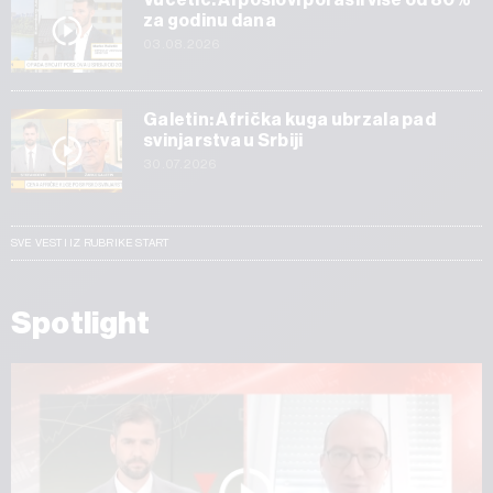
za godinu dana
03.08.2026
Galetin: Afrička kuga ubrzala pad
svinjarstva u Srbiji
30.07.2026
SVE VESTI IZ RUBRIKE START
Spotlight