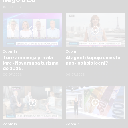
16.07.2026
Zoom In
Zoom In
Turizam menja pravila
AI agenti kupuju umesto
igre - Nova mapa turizma
nas - po kojoj ceni?
do 2035.
09.07.2026
09.07.2026
Zoom In
Zoom In