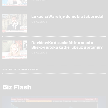
03.07.2026
Lukačić: Warsh je donio kratak predah
03.07.2026
Davidov: Ko će uskočiti na mesto
Bliskog istoka kad je luksuz u pitanju?
03.07.2026
SVE VESTI IZ RUBRIKE SEDAM
Biz Flash