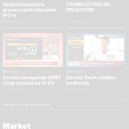
SpaceX nadmašio
TRUMP: U TOKU SU
procene prihoda nakon
PREGOVORI
IPO-a
05.08.2026
03.08.2026
Biz Flash
Biz Flash
Deonice kompanije CXMT
Zarada Tesle ozbiljno
Corp. porasle na 472%
podbacila
27.07.2026
23.07.2026
SVE VESTI IZ RUBRIKE BIZ FLASH
Market