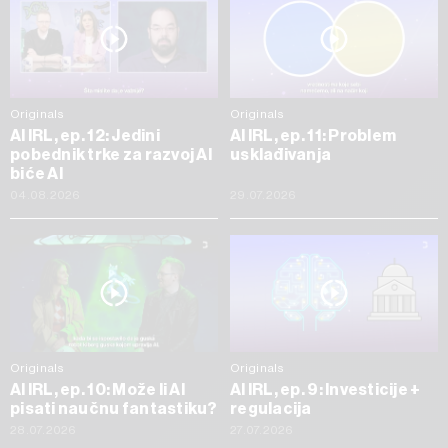
Originals
Originals
AI IRL, ep. 12: Jedini
AI IRL, ep. 11: Problem
pobednik trke za razvoj AI
usklađivanja
biće AI
04.08.2026
29.07.2026
Originals
Originals
AI IRL, ep. 10: Može li AI
AI IRL, ep. 9: Investicije +
pisati naučnu fantastiku?
regulacija
28.07.2026
27.07.2026