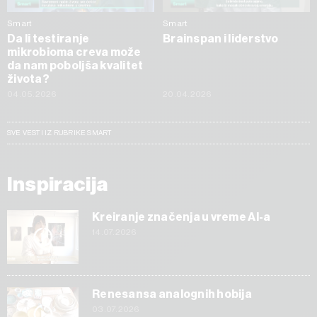
Smart
Smart
Da li testiranje
Brainspan i liderstvo
mikrobioma creva može
da nam poboljša kvalitet
života?
04.05.2026
20.04.2026
SVE VESTI IZ RUBRIKE SMART
Inspiracija
Kreiranje značenja u vreme AI-a
14.07.2026
Renesansa analognih hobija
03.07.2026