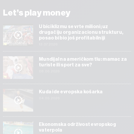
Let’s play money
U biciklizmu se vrte milioni; uz
drugačiju organizacionu strukturu,
posao bi bio još profitabilniji
13.07.2026
Mundijal na američkom tlu: mamac za
turiste ili sport za sve?
08.06.2026
Kuda ide evropska košarka
04.05.2026
Ekonomska održivost evropskog
vaterpola