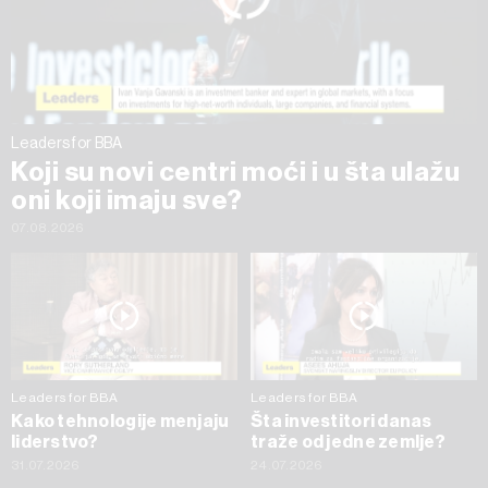
trenutku opozvati bez negativnih posledica.
Leaders for BBA
Koji su novi centri moći i u šta ulažu
oni koji imaju sve?
07.08.2026
Leaders for BBA
Leaders for BBA
Kako tehnologije menjaju
Šta investitori danas
liderstvo?
traže od jedne zemlje?
31.07.2026
24.07.2026