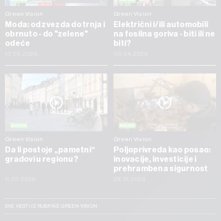
Green Vision
Green Vision
Moda: od zvezda do trnja i
Električni i/ili automobili
obrnuto - do "zelene"
na fosilna goriva - biti ili ne
odeće
biti?
13.05.2026
08.04.2026
Green Vision
Green Vision
Da li postoje „pametni“
Poljoprivreda kao posao:
gradovi u regionu?
inovacije, investicije i
prehrambena sigurnost
11.03.2026
28.01.2026
SVE VESTI IZ RUBRIKE GREEN VISION