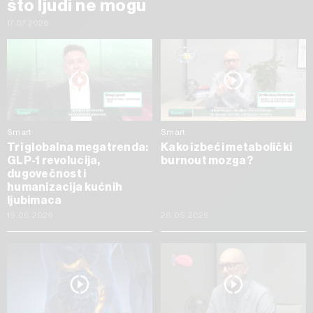
što ljudi ne mogu
17.07.2026
Smart
Smart
Tri globalna megatrenda:
Kako izbeći metabolički
GLP-1 revolucija,
burnout mozga?
dugovečnost i
humanizacija kućnih
ljubimaca
19.06.2026
28.05.2026