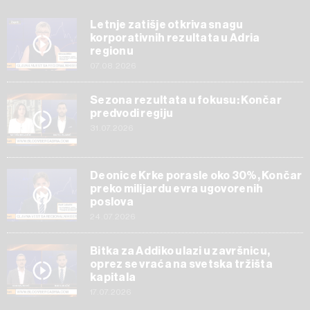
Letnje zatišje otkriva snagu
korporativnih rezultata u Adria
regionu
07.08.2026
Sezona rezultata u fokusu: Končar
predvodi regiju
31.07.2026
Deonice Krke porasle oko 30%, Končar
preko milijardu evra ugovorenih
poslova
24.07.2026
Bitka za Addiko ulazi u završnicu,
oprez se vraća na svetska tržišta
kapitala
17.07.2026