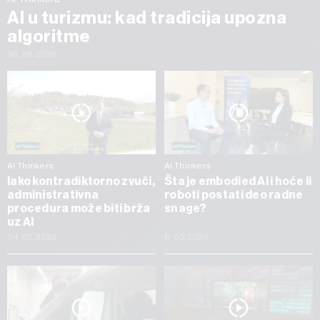
AI u turizmu: kad tradicija upozna
algoritme
30.06.2026
AI Thinkers
AI Thinkers
Iako kontradiktorno zvuči,
Šta je embodied AI i hoće li
administrativna
roboti postati deo radne
procedura može biti brža
snage?
uz AI
04.05.2026
17.03.2026