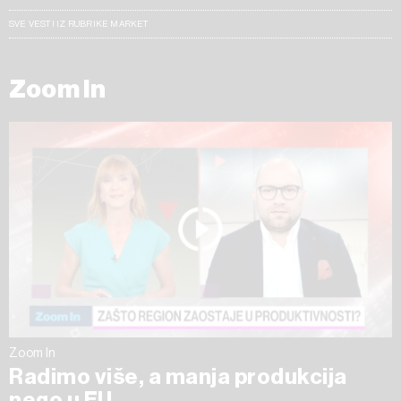
SVE VESTI IZ RUBRIKE MARKET
Zoom In
Zoom In
Radimo više, a manja produkcija
nego u EU