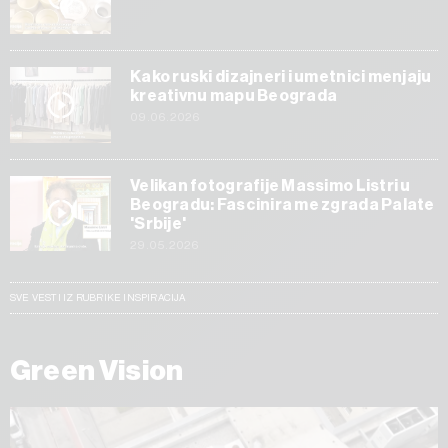
Kako ruski dizajneri i umetnici menjaju
kreativnu mapu Beograda
09.06.2026
Velikan fotografije Massimo Listri u
Beogradu: Fascinira me zgrada Palate
'Srbije'
29.05.2026
SVE VESTI IZ RUBRIKE INSPIRACIJA
Green Vision