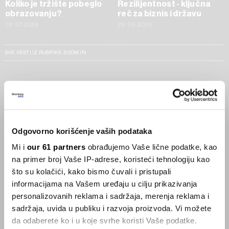
Koliko je tržište pobeglo
Rezilijentnost - ključna
obrazovanju?
reč za biznis i državu
02.07.2026
26.06.2026
SVE VESTI IZ RUBRIKE ZOOM IN
Businessweek Adria
Korisnici GLP-1 lijekova mršave,
ekonomija se deblja
Odgovorno korišćenje vaših podataka
29.01.2026
Mi i
our 61 partners
obrađujemo Vaše lične podatke, kao
na primer broj Vaše IP-adrese, koristeći tehnologiju kao
Visok trošak selidbe kompanija iz Kine
što su kolačići, kako bismo čuvali i pristupali
05.12.2025
informacijama na Vašem uređaju u cilju prikazivanja
personalizovanih reklama i sadržaja, merenja reklama i
sadržaja, uvida u publiku i razvoja proizvoda. Vi možete
da odaberete ko i u koje svrhe koristi Vaše podatke.
Privatni letovi postaju dostupan