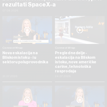
rezultati SpaceX-a
07.08.2026
Connect Wrap
Connect Wrap
Nova eskalacija na
Pregled nedelje -
Bliskom istoku - i u
eskalacija na Bliskom
sektoru poluprovodnika
istoku, nove američke
carine, tehnološka
rasprodaja
31.07.2026
24.07.2026