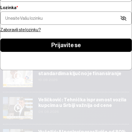
Lozinka
*
Za usklađivanje kompanija sa
Pregled nedelje -
zelenim standardima ključno
Bliskom istoku, s
je finansiranje
prvi rezultati Sp
Zaboravili ste lozinku?
Prijavite se
Start
Za usklađivanje kompanija sa zelenim
standardima ključno je finansiranje
10.08.2026
Veličković: Tehnička ispravnost vozila
kupcima u Srbiji važnija od cene
04.08.2026
Vučetić: AI poslovi porasli više od 80%