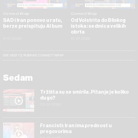
Connect Wrap
Connect Wrap
SAD i Iran ponovo u ratu,
Od Volstrita do Bliskog
berze preispituju AI bum
istoka: sedmica velikih
obrta
17.07.2026
10.07.2026
SVE VESTI IZ RUBRIKE CONNECT WRAP
Sedam
Tržišta su se smirila. Pitanje je koliko
dugo?
03.07.2026
Francisti: Iran ima prednost u
pregovorima