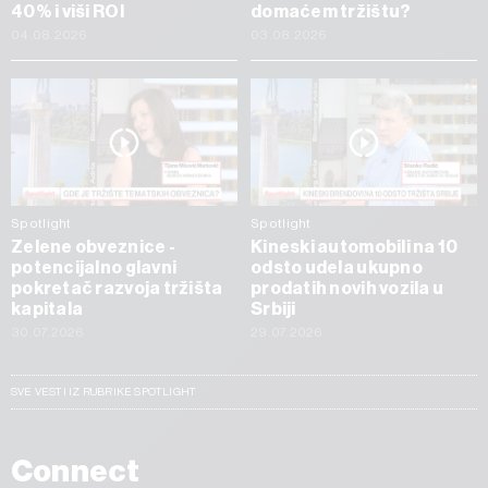
40% i viši ROI
domaćem tržištu?
04.08.2026
03.08.2026
Spotlight
Spotlight
Zelene obveznice -
Kineski automobili na 10
potencijalno glavni
odsto udela ukupno
pokretač razvoja tržišta
prodatih novih vozila u
kapitala
Srbiji
30.07.2026
29.07.2026
SVE VESTI IZ RUBRIKE SPOTLIGHT
Connect