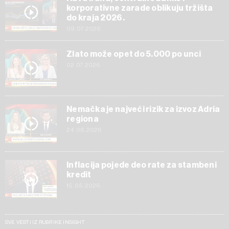
korporativne zarade oblikuju tržišta
do kraja 2026.
09.07.2026
Zlato može opet do 5.000 po unci
02.07.2026
Nemačka je najveći rizik za izvoz Adria
regiona
24.06.2026
Inflacija pojede deo rate za stambeni
kredit
15.05.2026
SVE VESTI IZ RUBRIKE INSIGHT