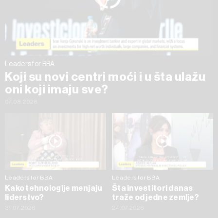
trenutku opozvati bez negativnih posledica.
Leaders for BBA
Koji su novi centri moći i u šta ulažu
oni koji imaju sve?
07.08.2026
Leaders for BBA
Leaders for BBA
Kako tehnologije menjaju
Šta investitori danas
liderstvo?
traže od jedne zemlje?
31.07.2026
24.07.2026