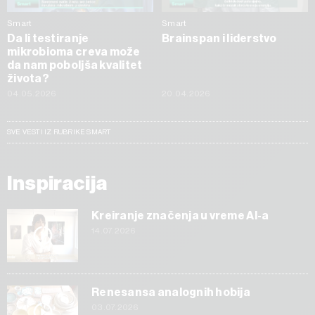
Smart
Smart
Da li testiranje
Brainspan i liderstvo
mikrobioma creva može
da nam poboljša kvalitet
života?
04.05.2026
20.04.2026
SVE VESTI IZ RUBRIKE SMART
Inspiracija
Kreiranje značenja u vreme AI-a
14.07.2026
Renesansa analognih hobija
03.07.2026