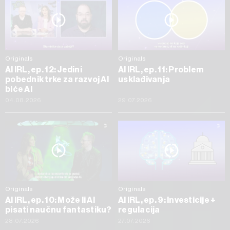
Originals
Originals
AI IRL, ep. 12: Jedini
AI IRL, ep. 11: Problem
pobednik trke za razvoj AI
usklađivanja
biće AI
04.08.2026
29.07.2026
Originals
Originals
AI IRL, ep. 10: Može li AI
AI IRL, ep. 9: Investicije +
pisati naučnu fantastiku?
regulacija
28.07.2026
27.07.2026