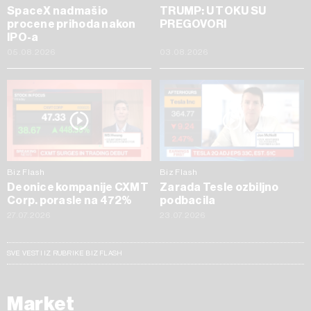
SpaceX nadmašio
TRUMP: U TOKU SU
procene prihoda nakon
PREGOVORI
IPO-a
05.08.2026
03.08.2026
Biz Flash
Biz Flash
Deonice kompanije CXMT
Zarada Tesle ozbiljno
Corp. porasle na 472%
podbacila
27.07.2026
23.07.2026
SVE VESTI IZ RUBRIKE BIZ FLASH
Market