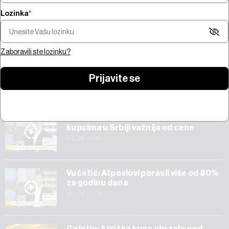
Lozinka
*
Šta pokreće trži
Pregled nedelje - pregovori na
bitcoina od 100 mi
Bliskom istoku, snažne zarade,
jačanje zlata i AI 
prvi rezultati SpaceX-a
Amazona
Zaboravili ste lozinku?
Prijavite se
Start
Veličković: Tehnička ispravnost vozila
kupcima u Srbiji važnija od cene
04.08.2026
Vučetić: AI poslovi porasli više od 80%
za godinu dana
03.08.2026
Galetin: Afrička kuga ubrzala pad