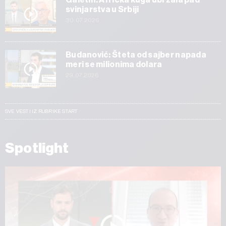
svinjarstva u Srbiji
30.07.2026
Budanović: Šteta od sajber napada
meri se milionima dolara
29.07.2026
SVE VESTI IZ RUBRIKE START
Spotlight