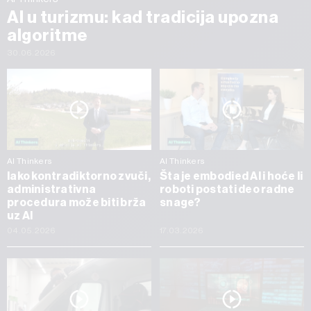
AI u turizmu: kad tradicija upozna
algoritme
30.06.2026
AI Thinkers
AI Thinkers
Iako kontradiktorno zvuči,
Šta je embodied AI i hoće li
administrativna
roboti postati deo radne
procedura može biti brža
snage?
uz AI
04.05.2026
17.03.2026