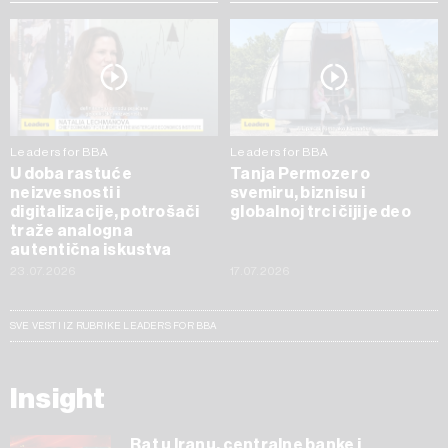
Leaders for BBA
Leaders for BBA
U doba rastuće
Tanja Permozer o
neizvesnosti i
svemiru, biznisu i
digitalizacije, potrošači
globalnoj trci čiji je deo
traže analogna
autentična iskustva
23.07.2026
17.07.2026
SVE VESTI IZ RUBRIKE LEADERS FOR BBA
Insight
Rat u Iranu, centralne banke i