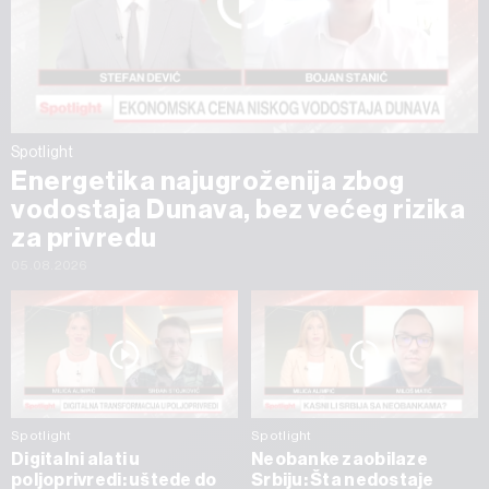
Spotlight
Energetika najugroženija zbog
vodostaja Dunava, bez većeg rizika
za privredu
05.08.2026
Spotlight
Spotlight
Digitalni alati u
Neobanke zaobilaze
poljoprivredi: uštede do
Srbiju: Šta nedostaje