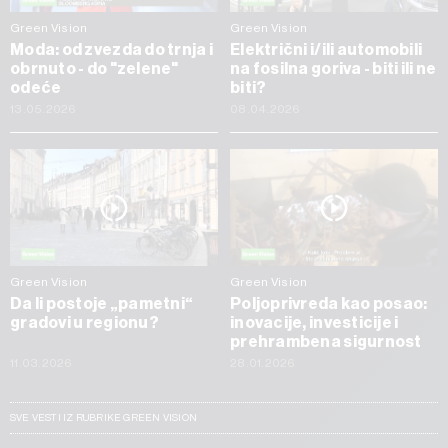
Green Vision
Green Vision
Moda: od zvezda do trnja i
Električni i/ili automobili
obrnuto - do "zelene"
na fosilna goriva - biti ili ne
odeće
biti?
13.05.2026
08.04.2026
Green Vision
Green Vision
Da li postoje „pametni“
Poljoprivreda kao posao:
gradovi u regionu?
inovacije, investicije i
prehrambena sigurnost
11.03.2026
28.01.2026
SVE VESTI IZ RUBRIKE GREEN VISION