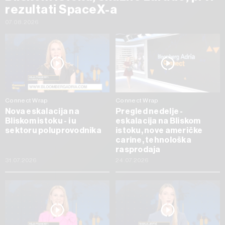
rezultati SpaceX-a
07.08.2026
Connect Wrap
Connect Wrap
Nova eskalacija na
Pregled nedelje -
Bliskom istoku - i u
eskalacija na Bliskom
sektoru poluprovodnika
istoku, nove američke
carine, tehnološka
rasprodaja
31.07.2026
24.07.2026