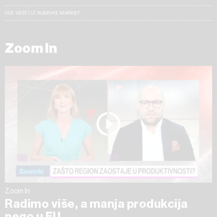
SVE VESTI IZ RUBRIKE MARKET
Zoom In
Zoom In
Radimo više, a manja produkcija
nego u EU