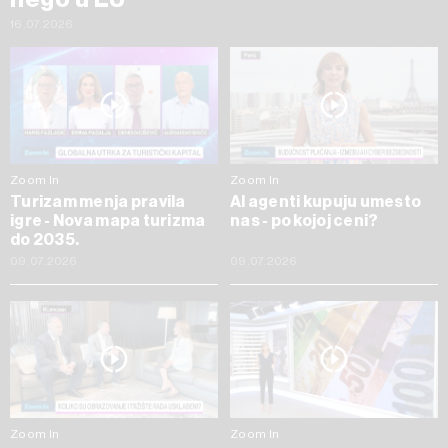
16.07.2026
Zoom In
Zoom In
Turizam menja pravila
AI agenti kupuju umesto
igre - Nova mapa turizma
nas - po kojoj ceni?
do 2035.
09.07.2026
09.07.2026
Zoom In
Zoom In