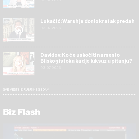
03.07.2026
Lukačić: Warsh je donio kratak predah
03.07.2026
Davidov: Ko će uskočiti na mesto
Bliskog istoka kad je luksuz u pitanju?
03.07.2026
SVE VESTI IZ RUBRIKE SEDAM
Biz Flash