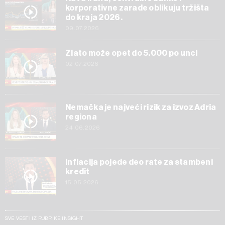
korporativne zarade oblikuju tržišta
do kraja 2026.
09.07.2026
Zlato može opet do 5.000 po unci
02.07.2026
Nemačka je najveći rizik za izvoz Adria
regiona
24.06.2026
Inflacija pojede deo rate za stambeni
kredit
15.05.2026
SVE VESTI IZ RUBRIKE INSIGHT