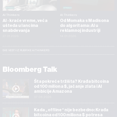
AI Thinkers
AI Thinkers
AI - kraće vreme, veća
Od Momaka s Madisona
ušteda u lancima
do algoritama: AI u
snabdevanja
reklamnoj industriji
27.01.2026
14.01.2026
SVE VESTI IZ RUBRIKE AI THINKERS
Bloomberg Talk
Šta pokreće tržišta? Krađa bitcoina
od 100 miliona $, jačanje zlata i AI
ambicije Amazona
07.08.2026
Kada „offline“ nije bezbedno: Krađa
bitcoina od 100 miliona $ potresa