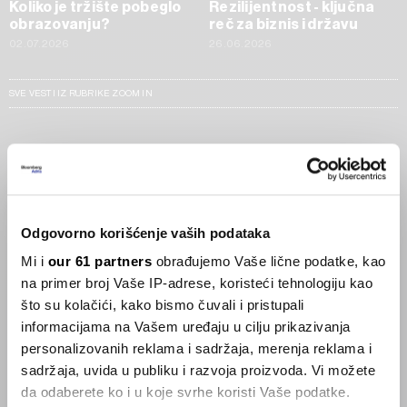
Koliko je tržište pobeglo
Rezilijentnost - ključna
obrazovanju?
reč za biznis i državu
02.07.2026
26.06.2026
SVE VESTI IZ RUBRIKE ZOOM IN
Businessweek Adria
Korisnici GLP-1 lijekova mršave,
ekonomija se deblja
Odgovorno korišćenje vaših podataka
29.01.2026
Mi i
our 61 partners
obrađujemo Vaše lične podatke, kao
na primer broj Vaše IP-adrese, koristeći tehnologiju kao
Visok trošak selidbe kompanija iz Kine
što su kolačići, kako bismo čuvali i pristupali
05.12.2025
informacijama na Vašem uređaju u cilju prikazivanja
personalizovanih reklama i sadržaja, merenja reklama i
sadržaja, uvida u publiku i razvoja proizvoda. Vi možete
da odaberete ko i u koje svrhe koristi Vaše podatke.
Privatni letovi postaju dostupan