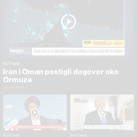
Biz Flash
Iran i Oman postigli dogovor oko
Ormuza
06.08.2026
Biz Flash
Biz Flash