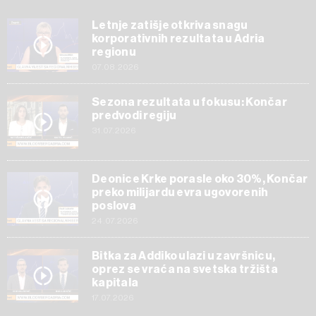
Letnje zatišje otkriva snagu
korporativnih rezultata u Adria
regionu
07.08.2026
Sezona rezultata u fokusu: Končar
predvodi regiju
31.07.2026
Deonice Krke porasle oko 30%, Končar
preko milijardu evra ugovorenih
poslova
24.07.2026
Bitka za Addiko ulazi u završnicu,
oprez se vraća na svetska tržišta
kapitala
17.07.2026