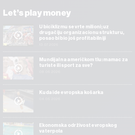
Let’s play money
U biciklizmu se vrte milioni; uz
drugačiju organizacionu strukturu,
posao bi bio još profitabilniji
13.07.2026
Mundijal na američkom tlu: mamac za
turiste ili sport za sve?
08.06.2026
Kuda ide evropska košarka
04.05.2026
Ekonomska održivost evropskog
vaterpola