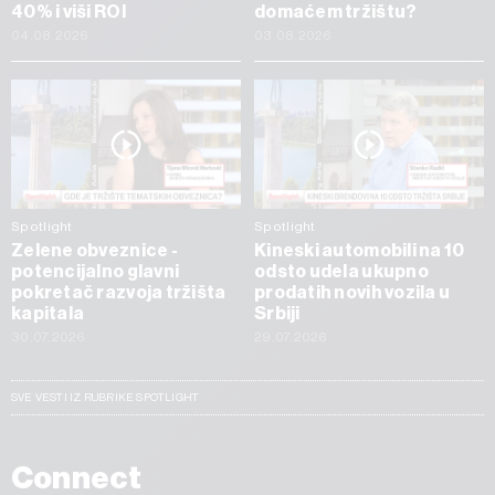
40% i viši ROI
domaćem tržištu?
04.08.2026
03.08.2026
Spotlight
Spotlight
Zelene obveznice -
Kineski automobili na 10
potencijalno glavni
odsto udela ukupno
pokretač razvoja tržišta
prodatih novih vozila u
kapitala
Srbiji
30.07.2026
29.07.2026
SVE VESTI IZ RUBRIKE SPOTLIGHT
Connect