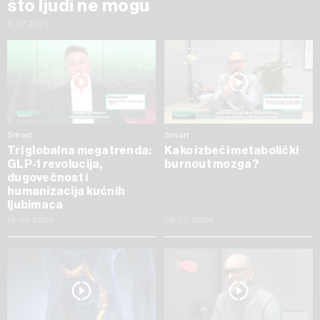
što ljudi ne mogu
17.07.2026
Smart
Smart
Tri globalna megatrenda:
Kako izbeći metabolički
GLP-1 revolucija,
burnout mozga?
dugovečnost i
humanizacija kućnih
ljubimaca
19.06.2026
28.05.2026