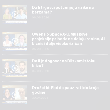
Da li trgovci potcenjuju rizike na
berzama?
06.08.2026
Owens o SpaceX-u: Muskove
projekcije prihoda ne deluju realno, AI
biznis i dalje visokorizičan
05.08.2026
Da li je dogovor na Bliskom istoku
blizu?
04.08.2026
Dražetić: Fed će pauzirati do kraja
godine
30.07.2026