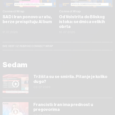
Connect Wrap
Connect Wrap
SAD i Iran ponovo u ratu,
Od Volstrita do Bliskog
berze preispituju AI bum
istoka: sedmica velikih
obrta
17.07.2026
10.07.2026
SVE VESTI IZ RUBRIKE CONNECT WRAP
Sedam
Tržišta su se smirila. Pitanje je koliko
dugo?
03.07.2026
Francisti: Iran ima prednost u
pregovorima