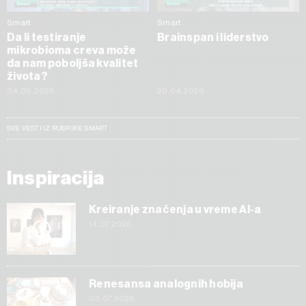
Smart
Smart
Da li testiranje
Brainspan i liderstvo
mikrobioma creva može
da nam poboljša kvalitet
života?
04.05.2026
20.04.2026
SVE VESTI IZ RUBRIKE SMART
Inspiracija
Kreiranje značenja u vreme AI-a
14.07.2026
Renesansa analognih hobija
03.07.2026