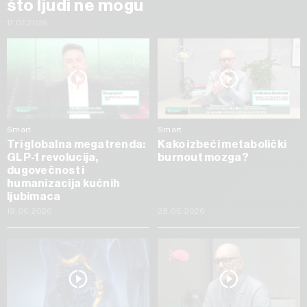
što ljudi ne mogu
17.07.2026
Smart
Smart
Tri globalna megatrenda:
Kako izbeći metabolički
GLP-1 revolucija,
burnout mozga?
dugovečnost i
humanizacija kućnih
ljubimaca
19.06.2026
28.05.2026