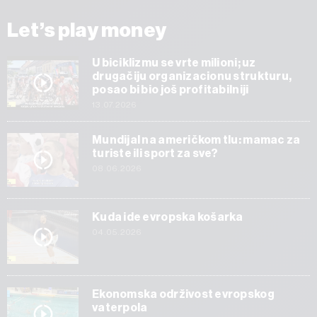
Let’s play money
U biciklizmu se vrte milioni; uz
drugačiju organizacionu strukturu,
posao bi bio još profitabilniji
13.07.2026
Mundijal na američkom tlu: mamac za
turiste ili sport za sve?
08.06.2026
Kuda ide evropska košarka
04.05.2026
Ekonomska održivost evropskog
vaterpola