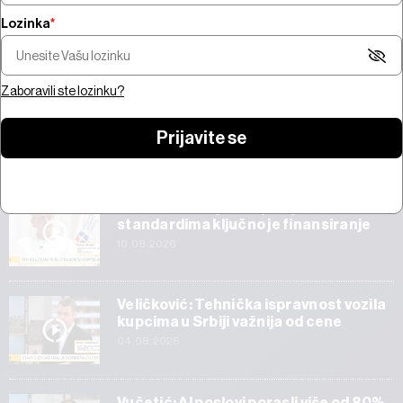
Lozinka
*
Za usklađivanje kompanija sa
Pregled nedelje -
zelenim standardima ključno
Bliskom istoku, s
je finansiranje
prvi rezultati Sp
Zaboravili ste lozinku?
Prijavite se
Start
Za usklađivanje kompanija sa zelenim
standardima ključno je finansiranje
10.08.2026
Veličković: Tehnička ispravnost vozila
kupcima u Srbiji važnija od cene
04.08.2026
Vučetić: AI poslovi porasli više od 80%