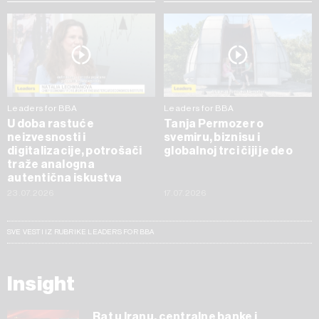
Leaders for BBA
Leaders for BBA
U doba rastuće
Tanja Permozer o
neizvesnosti i
svemiru, biznisu i
digitalizacije, potrošači
globalnoj trci čiji je deo
traže analogna
autentična iskustva
23.07.2026
17.07.2026
SVE VESTI IZ RUBRIKE LEADERS FOR BBA
Insight
Rat u Iranu, centralne banke i