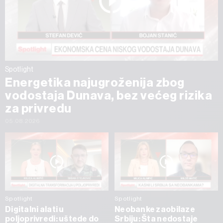
Spotlight
Energetika najugroženija zbog
vodostaja Dunava, bez većeg rizika
za privredu
05.08.2026
Spotlight
Spotlight
Digitalni alati u
Neobanke zaobilaze
poljoprivredi: uštede do
Srbiju: Šta nedostaje