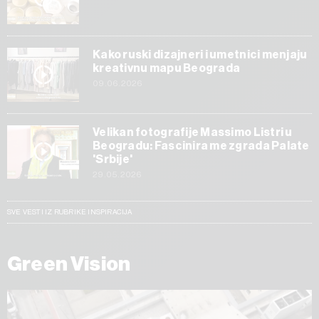
Kako ruski dizajneri i umetnici menjaju
kreativnu mapu Beograda
09.06.2026
Velikan fotografije Massimo Listri u
Beogradu: Fascinira me zgrada Palate
'Srbije'
29.05.2026
SVE VESTI IZ RUBRIKE INSPIRACIJA
Green Vision