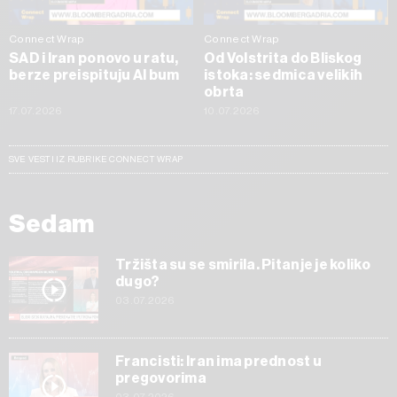
Connect Wrap
Connect Wrap
SAD i Iran ponovo u ratu,
Od Volstrita do Bliskog
berze preispituju AI bum
istoka: sedmica velikih
obrta
17.07.2026
10.07.2026
SVE VESTI IZ RUBRIKE CONNECT WRAP
Sedam
Tržišta su se smirila. Pitanje je koliko
dugo?
03.07.2026
Francisti: Iran ima prednost u
pregovorima