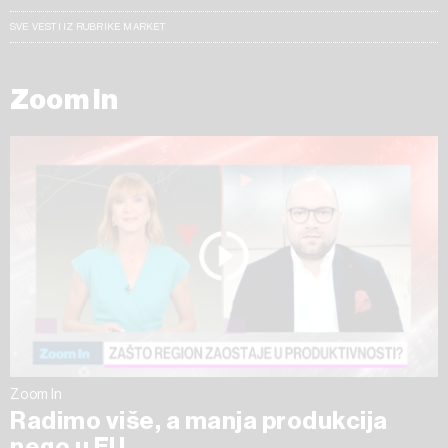
SVE VESTI IZ RUBRIKE MARKET
Zoom In
Zoom In
Radimo više, a manja produkcija
nego u EU