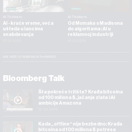
AI Thinkers
AI Thinkers
AI - kraće vreme, veća
Od Momaka s Madisona
ušteda u lancima
do algoritama: AI u
snabdevanja
reklamnoj industriji
27.01.2026
14.01.2026
SVE VESTI IZ RUBRIKE AI THINKERS
Bloomberg Talk
Šta pokreće tržišta? Krađa bitcoina
od 100 miliona $, jačanje zlata i AI
ambicije Amazona
07.08.2026
Kada „offline“ nije bezbedno: Krađa
bitcoina od 100 miliona $ potresa