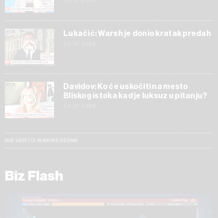
03.07.2026
Lukačić: Warsh je donio kratak predah
03.07.2026
Davidov: Ko će uskočiti na mesto
Bliskog istoka kad je luksuz u pitanju?
03.07.2026
SVE VESTI IZ RUBRIKE SEDAM
Biz Flash