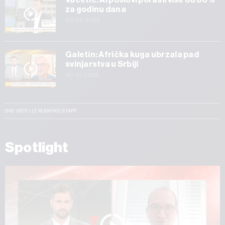
za godinu dana
03.08.2026
Galetin: Afrička kuga ubrzala pad
svinjarstva u Srbiji
30.07.2026
SVE VESTI IZ RUBRIKE START
Spotlight