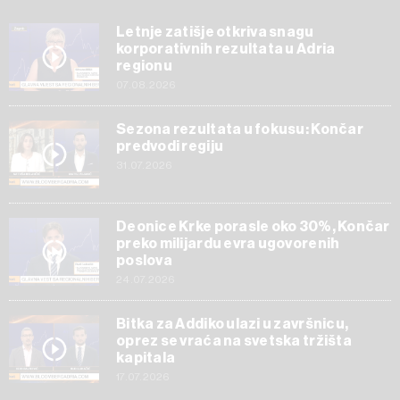
Letnje zatišje otkriva snagu
korporativnih rezultata u Adria
regionu
07.08.2026
Sezona rezultata u fokusu: Končar
predvodi regiju
31.07.2026
Deonice Krke porasle oko 30%, Končar
preko milijardu evra ugovorenih
poslova
24.07.2026
Bitka za Addiko ulazi u završnicu,
oprez se vraća na svetska tržišta
kapitala
17.07.2026