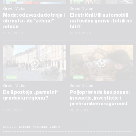
Green Vision
Green Vision
Moda: od zvezda do trnja i
Električni i/ili automobili
obrnuto - do "zelene"
na fosilna goriva - biti ili ne
odeće
biti?
13.05.2026
08.04.2026
Green Vision
Green Vision
Da li postoje „pametni“
Poljoprivreda kao posao:
gradovi u regionu?
inovacije, investicije i
prehrambena sigurnost
11.03.2026
28.01.2026
SVE VESTI IZ RUBRIKE GREEN VISION