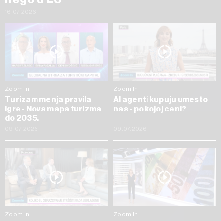
16.07.2026
Zoom In
Zoom In
Turizam menja pravila
AI agenti kupuju umesto
igre - Nova mapa turizma
nas - po kojoj ceni?
do 2035.
09.07.2026
09.07.2026
Zoom In
Zoom In