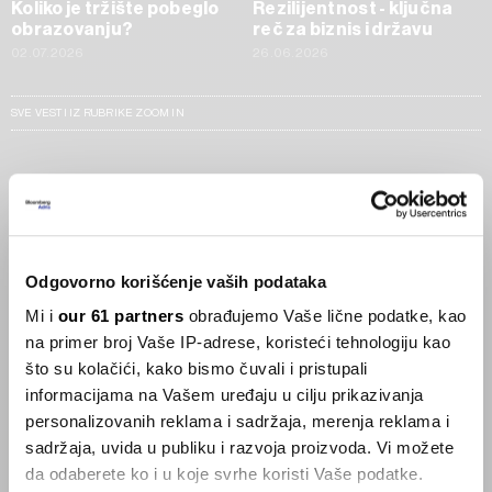
Koliko je tržište pobeglo
Rezilijentnost - ključna
obrazovanju?
reč za biznis i državu
02.07.2026
26.06.2026
SVE VESTI IZ RUBRIKE ZOOM IN
Businessweek Adria
Korisnici GLP-1 lijekova mršave,
ekonomija se deblja
Odgovorno korišćenje vaših podataka
29.01.2026
Mi i
our 61 partners
obrađujemo Vaše lične podatke, kao
na primer broj Vaše IP-adrese, koristeći tehnologiju kao
Visok trošak selidbe kompanija iz Kine
što su kolačići, kako bismo čuvali i pristupali
05.12.2025
informacijama na Vašem uređaju u cilju prikazivanja
personalizovanih reklama i sadržaja, merenja reklama i
sadržaja, uvida u publiku i razvoja proizvoda. Vi možete
da odaberete ko i u koje svrhe koristi Vaše podatke.
Privatni letovi postaju dostupan