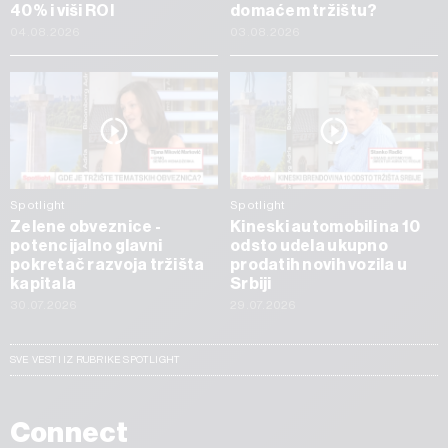
40% i viši ROI
domaćem tržištu?
04.08.2026
03.08.2026
Spotlight
Spotlight
Zelene obveznice -
Kineski automobili na 10
potencijalno glavni
odsto udela ukupno
pokretač razvoja tržišta
prodatih novih vozila u
kapitala
Srbiji
30.07.2026
29.07.2026
SVE VESTI IZ RUBRIKE SPOTLIGHT
Connect