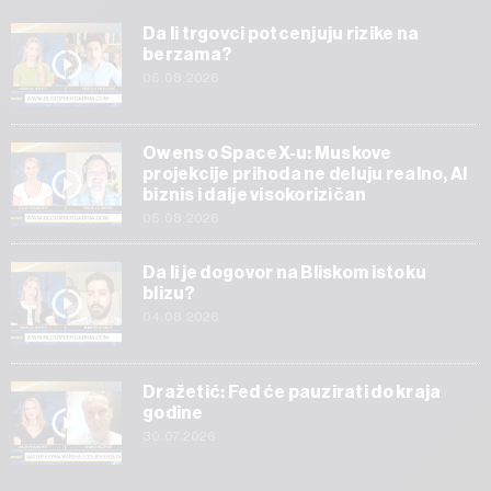
Da li trgovci potcenjuju rizike na
berzama?
06.08.2026
Owens o SpaceX-u: Muskove
projekcije prihoda ne deluju realno, AI
biznis i dalje visokorizičan
05.08.2026
Da li je dogovor na Bliskom istoku
blizu?
04.08.2026
Dražetić: Fed će pauzirati do kraja
godine
30.07.2026