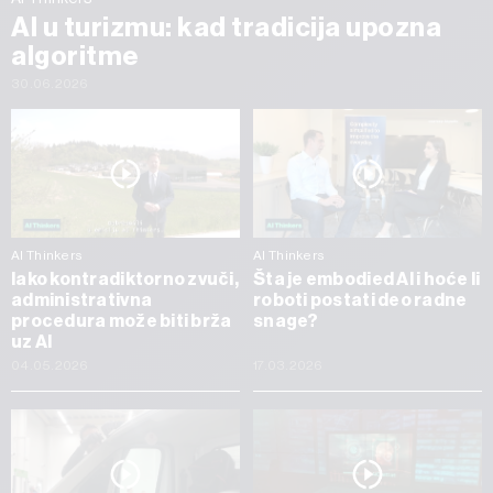
AI u turizmu: kad tradicija upozna
algoritme
30.06.2026
AI Thinkers
AI Thinkers
Iako kontradiktorno zvuči,
Šta je embodied AI i hoće li
administrativna
roboti postati deo radne
procedura može biti brža
snage?
uz AI
04.05.2026
17.03.2026