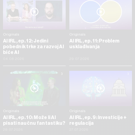
Originals
Originals
AI IRL, ep. 12: Jedini
AI IRL, ep. 11: Problem
pobednik trke za razvoj AI
usklađivanja
biće AI
04.08.2026
29.07.2026
Originals
Originals
AI IRL, ep. 10: Može li AI
AI IRL, ep. 9: Investicije +
pisati naučnu fantastiku?
regulacija
28.07.2026
27.07.2026