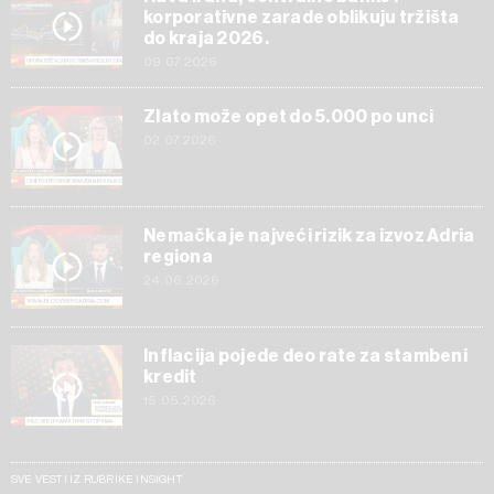
korporativne zarade oblikuju tržišta
do kraja 2026.
09.07.2026
Zlato može opet do 5.000 po unci
02.07.2026
Nemačka je najveći rizik za izvoz Adria
regiona
24.06.2026
Inflacija pojede deo rate za stambeni
kredit
15.05.2026
SVE VESTI IZ RUBRIKE INSIGHT