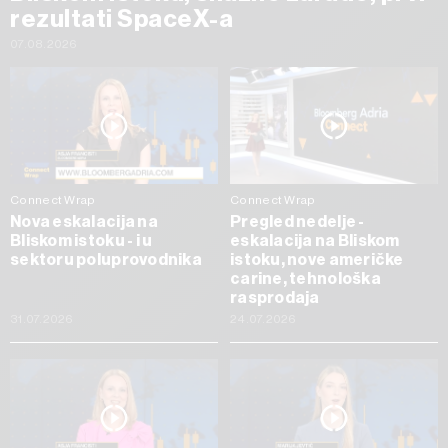
rezultati SpaceX-a
07.08.2026
Connect Wrap
Connect Wrap
Nova eskalacija na
Pregled nedelje -
Bliskom istoku - i u
eskalacija na Bliskom
sektoru poluprovodnika
istoku, nove američke
carine, tehnološka
rasprodaja
31.07.2026
24.07.2026