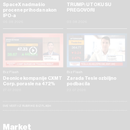
SpaceX nadmašio
TRUMP: U TOKU SU
procene prihoda nakon
PREGOVORI
IPO-a
05.08.2026
03.08.2026
Biz Flash
Biz Flash
Deonice kompanije CXMT
Zarada Tesle ozbiljno
Corp. porasle na 472%
podbacila
27.07.2026
23.07.2026
SVE VESTI IZ RUBRIKE BIZ FLASH
Market