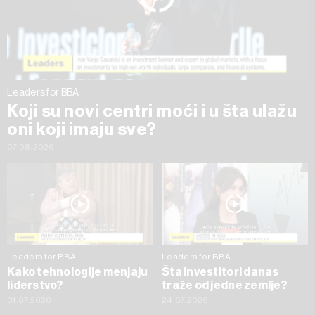
trenutku opozvati bez negativnih posledica.
Leaders for BBA
Koji su novi centri moći i u šta ulažu
oni koji imaju sve?
07.08.2026
Leaders for BBA
Leaders for BBA
Kako tehnologije menjaju
Šta investitori danas
liderstvo?
traže od jedne zemlje?
31.07.2026
24.07.2026